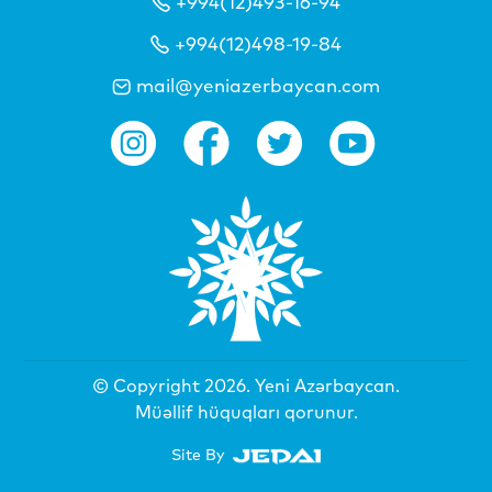
+994(12)493-16-94
+994(12)498-19-84
mail@yeniazerbaycan.com
© Copyright 2026.
Yeni Azərbaycan
.
Müəllif hüquqları qorunur.
Site By