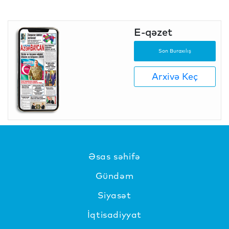
E-qəzet
Son Buraxılış
Arxivə Keç
Əsas səhifə
Gündəm
Siyasət
İqtisadiyyat