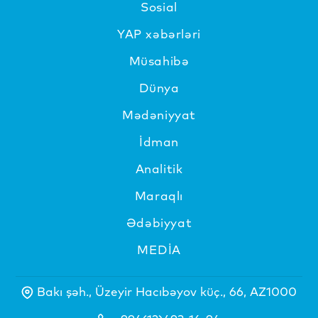
Sosial
YAP xəbərləri
Müsahibə
Dünya
Mədəniyyat
İdman
Analitik
Maraqlı
Ədəbiyyat
MEDİA
Bakı şəh., Üzeyir Hacıbəyov küç., 66, AZ1000