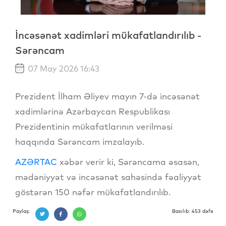
İncəsənət xadimləri mükafatlandırılıb -
Sərəncam
07 May 2026 16:43
Prezident İlham Əliyev mayın 7-də incəsənət
xadimlərinə Azərbaycan Respublikası
Prezidentinin mükafatlarının verilməsi
haqqında Sərəncam imzalayıb.
AZƏRTAC
xəbər verir ki, Sərəncama əsasən,
mədəniyyət və incəsənət sahəsində fəaliyyət
göstərən 150 nəfər mükafatlandırılıb.
Paylaş:
Baxılıb: 453 dəfə