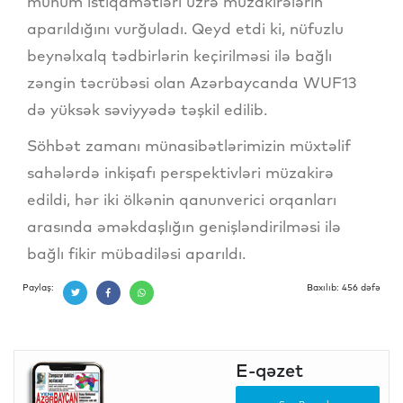
mühüm istiqamətləri üzrə müzakirələrin
aparıldığını vurğuladı. Qeyd etdi ki, nüfuzlu
beynəlxalq tədbirlərin keçirilməsi ilə bağlı
zəngin təcrübəsi olan Azərbaycanda WUF13
də yüksək səviyyədə təşkil edilib.
Söhbət zamanı münasibətlərimizin müxtəlif
sahələrdə inkişafı perspektivləri müzakirə
edildi, hər iki ölkənin qanunverici orqanları
arasında əməkdaşlığın genişləndirilməsi ilə
bağlı fikir mübadiləsi aparıldı.
Paylaş:
Baxılıb: 456 dəfə
E-qəzet