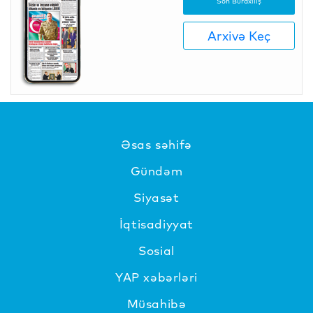
Son Buraxılış
Arxivə Keç
Əsas səhifə
Gündəm
Siyasət
İqtisadiyyat
Sosial
YAP xəbərləri
Müsahibə