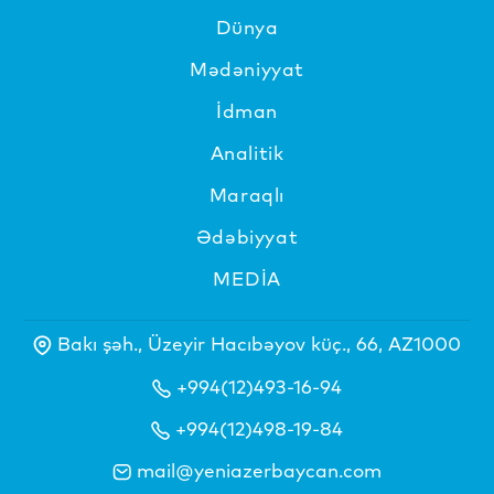
Dünya
Mədəniyyat
İdman
Analitik
Maraqlı
Ədəbiyyat
MEDİA
Bakı şəh., Üzeyir Hacıbəyov küç., 66, AZ1000
+994(12)493-16-94
+994(12)498-19-84
mail@yeniazerbaycan.com