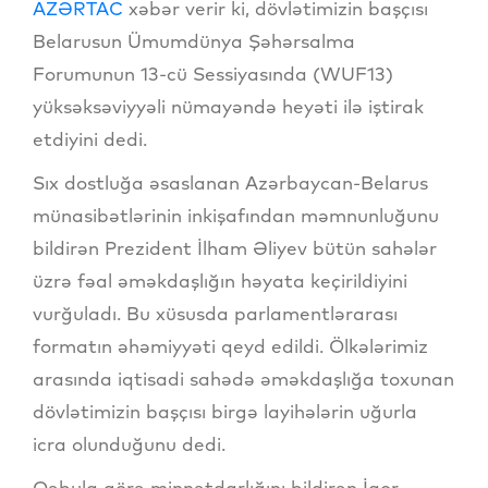
AZƏRTAC
xəbər verir ki, dövlətimizin başçısı
Belarusun Ümumdünya Şəhərsalma
Forumunun 13-cü Sessiyasında (WUF13)
yüksəksəviyyəli nümayəndə heyəti ilə iştirak
etdiyini dedi.
Sıx dostluğa əsaslanan Azərbaycan-Belarus
münasibətlərinin inkişafından məmnunluğunu
bildirən Prezident İlham Əliyev bütün sahələr
üzrə fəal əməkdaşlığın həyata keçirildiyini
vurğuladı. Bu xüsusda parlamentlərarası
formatın əhəmiyyəti qeyd edildi. Ölkələrimiz
arasında iqtisadi sahədə əməkdaşlığa toxunan
dövlətimizin başçısı birgə layihələrin uğurla
icra olunduğunu dedi.
Qəbula görə minnətdarlığını bildirən İqor