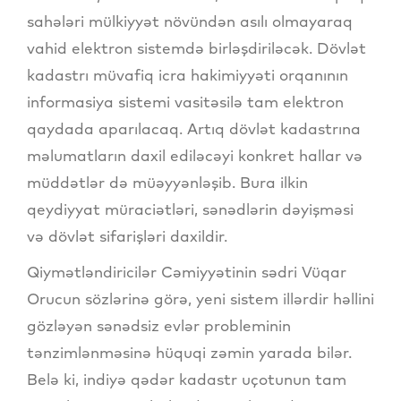
sahələri mülkiyyət növündən asılı olmayaraq
vahid elektron sistemdə birləşdiriləcək. Dövlət
kadastrı müvafiq icra hakimiyyəti orqanının
informasiya sistemi vasitəsilə tam elektron
qaydada aparılacaq. Artıq dövlət kadastrına
məlumatların daxil ediləcəyi konkret hallar və
müddətlər də müəyyənləşib. Bura ilkin
qeydiyyat müraciətləri, sənədlərin dəyişməsi
və dövlət sifarişləri daxildir.
Qiymətləndiricilər Cəmiyyətinin sədri Vüqar
Orucun sözlərinə görə, yeni sistem illərdir həllini
gözləyən sənədsiz evlər probleminin
tənzimlənməsinə hüquqi zəmin yarada bilər.
Belə ki, indiyə qədər kadastr uçotunun tam