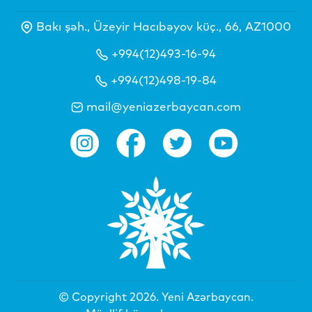
Bakı şəh., Üzeyir Hacıbəyov küç., 66, AZ1000
+994(12)493-16-94
+994(12)498-19-84
mail@yeniazerbaycan.com
© Copyright 2026.
Yeni Azərbaycan
.