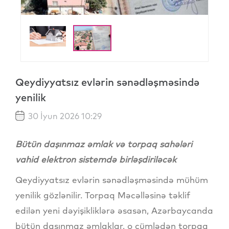
Qeydiyyatsız evlərin sənədləşməsində
yenilik
30 İyun 2026 10:29
Bütün daşınmaz əmlak və torpaq sahələri
vahid elektron sistemdə birləşdiriləcək
Qeydiyyatsız evlərin sənədləşməsində mühüm
yenilik gözlənilir. Torpaq Məcəlləsinə təklif
edilən yeni dəyişikliklərə əsasən, Azərbaycanda
bütün daşınmaz əmlaklar, o cümlədən torpaq