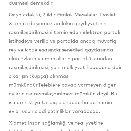
düşməsi deməkdir.
Qeyd edək ki, 2 ildir Əmlak Məsələləri Dövlət
Xidməti daşınmaz əmlakın qeydiyyatının
rəsmiləşdirilməsini təmin edən elektron portalı
istifadəyə verilib və portalda ancaq müvafiq
rəy və icazə əsasında sənədləri qaydasında
olan evlərin və mənzillərin portal üzərindən
rəsmiləşdirilməsi, yəni mülkiyyət hüququna dair
çıxarışın (kupça) alınması
mümkündür.Tələblərə cavab verməyən digər
evlərin isə rəsmiləşdirilməsi mümkün deyil. Bu
isə amnistiya tətbiq olunduğu halda həmin
evlər üçün ciddi çətinliklər yaradacaq.
Xidmət insan sağlamlığı və fəaliyyətinə