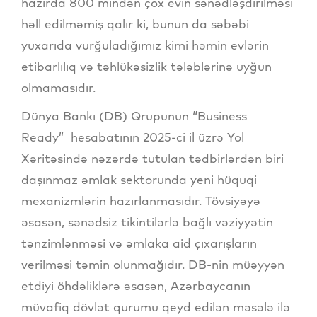
hazırda 800 mindən çox evin sənədləşdirilməsi
həll edilməmiş qalır ki, bunun da səbəbi
yuxarıda vurğuladığımız kimi həmin evlərin
etibarlılıq və təhlükəsizlik tələblərinə uyğun
olmamasıdır.
Dünya Bankı (DB) Qrupunun “Business
Ready” hesabatının 2025-ci il üzrə Yol
Xəritəsində nəzərdə tutulan tədbirlərdən biri
daşınmaz əmlak sektorunda yeni hüquqi
mexanizmlərin hazırlanmasıdır. Tövsiyəyə
əsasən, sənədsiz tikintilərlə bağlı vəziyyətin
tənzimlənməsi və əmlaka aid çıxarışların
verilməsi təmin olunmağıdır. DB-nin müəyyən
etdiyi öhdəliklərə əsasən, Azərbaycanın
müvafiq dövlət qurumu qeyd edilən məsələ ilə