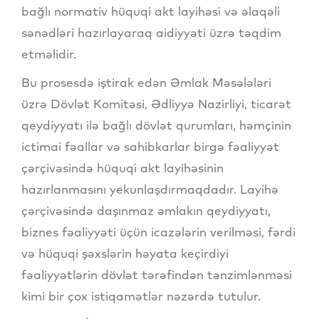
bağlı normativ hüquqi akt layihəsi və əlaqəli
sənədləri hazırlayaraq aidiyyəti üzrə təqdim
etməlidir.
Bu prosesdə iştirak edən Əmlak Məsələləri
üzrə Dövlət Komitəsi, Ədliyyə Nazirliyi, ticarət
qeydiyyatı ilə bağlı dövlət qurumları, həmçinin
ictimai fəallar və sahibkarlar birgə fəaliyyət
çərçivəsində hüquqi akt layihəsinin
hazırlanmasını yekunlaşdırmaqdadır. Layihə
çərçivəsində daşınmaz əmlakın qeydiyyatı,
biznes fəaliyyəti üçün icazələrin verilməsi, fərdi
və hüquqi şəxslərin həyata keçirdiyi
fəaliyyətlərin dövlət tərəfindən tənzimlənməsi
kimi bir çox istiqamətlər nəzərdə tutulur.