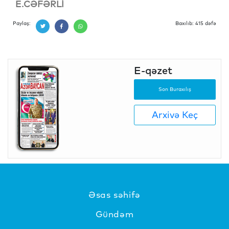
E.CƏFƏRLİ
Paylaş:
Baxılıb: 415 dəfə
E-qəzet
Son Buraxılış
Arxivə Keç
Əsas səhifə
Gündəm