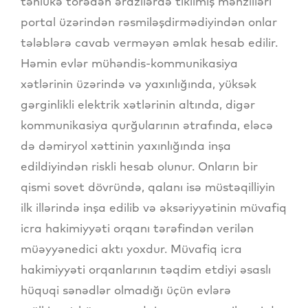
təhlükə törədən ərazilərdə tikilmiş mənzilləri
portal üzərindən rəsmiləşdirmədiyindən onlar
tələblərə cavab verməyən əmlak hesab edilir.
Həmin evlər mühəndis-kommunikasiya
xətlərinin üzərində və yaxınlığında, yüksək
gərginlikli elektrik xətlərinin altında, digər
kommunikasiya qurğularının ətrafında, eləcə
də dəmiryol xəttinin yaxınlığında inşa
edildiyindən riskli hesab olunur. Onların bir
qismi sovet dövründə, qalanı isə müstəqilliyin
ilk illərində inşa edilib və əksəriyyətinin müvafiq
icra hakimiyyəti orqanı tərəfindən verilən
müəyyənedici aktı yoxdur. Müvafiq icra
hakimiyyəti orqanlarının təqdim etdiyi əsaslı
hüquqi sənədlər olmadığı üçün evlərə