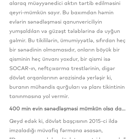
alaraq müəyyənedici aktın tərtib edilməsini
qeyri-mümkün sayır. Bu baxımdan həmin
evlərin sənədləşməsi qanunvericiliyin
yumşaldılan və güzəşt tələblərinə də uyğun
gəlmir. Bu tikililərin, ümumiyyətlə, sıfırdan heç
bir sənədinin olmamasıdır, onların böyük bir
qisminin heç ünvanı yoxdur, bir qismi isə
SOCAR-ın, neftçıxarma trestlərinin, digər
dövlət orqanlarının ərazisində yerləşir ki,
buranın mühəndis qurğuları və planı tikintinin
tanınmasına yol vermir.
400 min evin sənədləşməsi mümkün olsa da...
Qeyd edək ki, dövlət başçısının 2015-ci ildə
imzaladığı müvafiq fərmana əsasən,