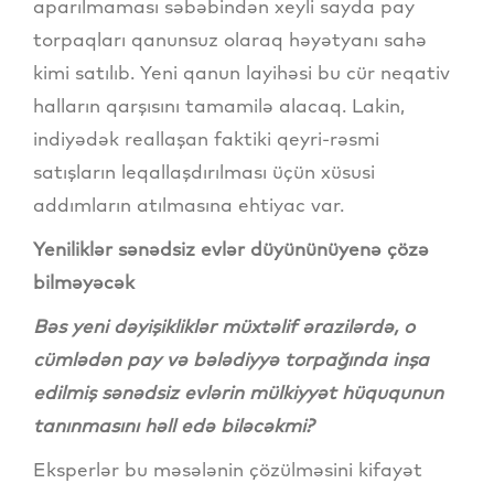
aparılmaması səbəbindən xeyli sayda pay
torpaqları qanunsuz olaraq həyətyanı sahə
kimi satılıb. Yeni qanun layihəsi bu cür neqativ
halların qarşısını tamamilə alacaq. Lakin,
indiyədək reallaşan faktiki qeyri-rəsmi
satışların leqallaşdırılması üçün xüsusi
addımların atılmasına ehtiyac var.
Yeniliklər sənədsiz evlər düyününüyenə çözə
bilməyəcək
Bəs yeni dəyişikliklər müxtəlif ərazilərdə, o
cümlədən pay və bələdiyyə torpağında inşa
edilmiş sənədsiz evlərin mülkiyyət hüququnun
tanınmasını həll edə biləcəkmi?
Eksperlər bu məsələnin çözülməsini kifayət