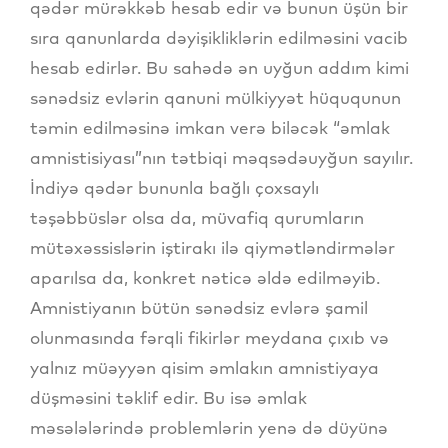
qədər mürəkkəb hesab edir və bunun üşün bir
sıra qanunlarda dəyişikliklərin edilməsini vacib
hesab edirlər. Bu sahədə ən uyğun addım kimi
sənədsiz evlərin qanuni mülkiyyət hüququnun
təmin edilməsinə imkan verə biləcək “əmlak
amnistisiyası”nın tətbiqi məqsədəuyğun sayılır.
İndiyə qədər bununla bağlı çoxsaylı
təşəbbüslər olsa da, müvafiq qurumların
mütəxəssislərin iştirakı ilə qiymətləndirmələr
aparılsa da, konkret nəticə əldə edilməyib.
Amnistiyanın bütün sənədsiz evlərə şamil
olunmasında fərqli fikirlər meydana çıxıb və
yalnız müəyyən qisim əmlakın amnistiyaya
düşməsini təklif edir. Bu isə əmlak
məsələlərində problemlərin yenə də düyünə