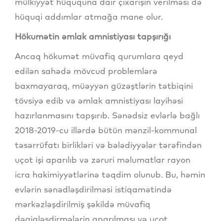
mülkiyyət hüququna dair çıxarışın verilməsi də
hüquqi addımlar atmağa mane olur.
Hökumətin əmlak amnistiyası tapşırığı
Ancaq hökumət müvafiq qurumlara qeyd
edilən sahədə mövcud problemlərə
baxmayaraq, müəyyən güzəştlərin tətbiqini
tövsiyə edib və əmlak amnistiyası layihəsi
hazırlanmasını tapşırıb. Sənədsiz evlərlə bağlı
2018-2019-cu illərdə bütün mənzil-kommunal
təsərrüfatı birlikləri və bələdiyyələr tərəfindən
uçot işi aparılıb və zəruri məlumatlar rayon
icra hakimiyyətlərinə təqdim olunub. Bu, həmin
evlərin sənədləşdirilməsi istiqamətində
mərkəzləşdirilmiş şəkildə müvafiq
dəqiqləşdirmələrin aparılması və uçot