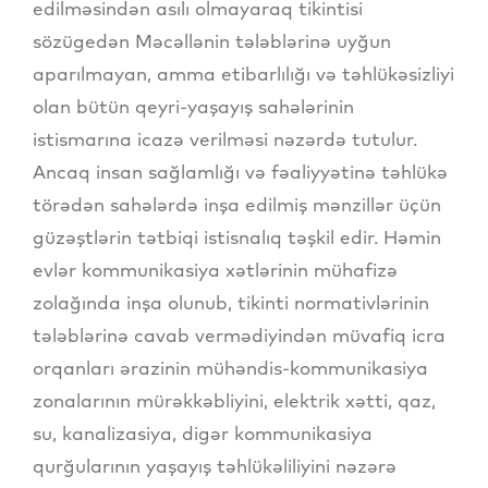
edilməsindən asılı olmayaraq tikintisi
sözügedən Məcəllənin tələblərinə uyğun
aparılmayan, amma etibarlılığı və təhlükəsizliyi
olan bütün qeyri-yaşayış sahələrinin
istismarına icazə verilməsi nəzərdə tutulur.
Ancaq insan sağlamlığı və fəaliyyətinə təhlükə
törədən sahələrdə inşa edilmiş mənzillər üçün
güzəştlərin tətbiqi istisnalıq təşkil edir. Həmin
evlər kommunikasiya xətlərinin mühafizə
zolağında inşa olunub, tikinti normativlərinin
tələblərinə cavab vermədiyindən müvafiq icra
orqanları ərazinin mühəndis-kommunikasiya
zonalarının mürəkkəbliyini, elektrik xətti, qaz,
su, kanalizasiya, digər kommunikasiya
qurğularının yaşayış təhlükəliliyini nəzərə