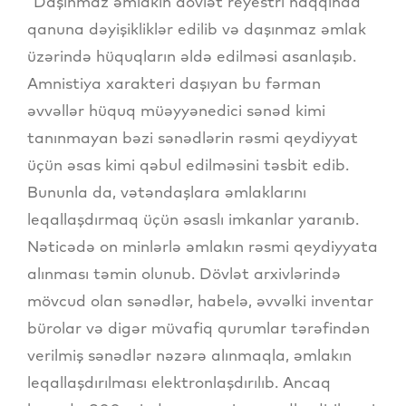
“Daşınmaz əmlakın dövlət reyestri haqqında”
qanuna dəyişikliklər edilib və daşınmaz əmlak
üzərində hüquqların əldə edilməsi asanlaşıb.
Amnistiya xarakteri daşıyan bu fərman
əvvəllər hüquq müəyyənedici sənəd kimi
tanınmayan bəzi sənədlərin rəsmi qeydiyyat
üçün əsas kimi qəbul edilməsini təsbit edib.
Bununla da, vətəndaşlara əmlaklarını
leqallaşdırmaq üçün əsaslı imkanlar yaranıb.
Nəticədə on minlərlə əmlakın rəsmi qeydiyyata
alınması təmin olunub. Dövlət arxivlərində
mövcud olan sənədlər, habelə, əvvəlki inventar
bürolar və digər müvafiq qurumlar tərəfindən
verilmiş sənədlər nəzərə alınmaqla, əmlakın
leqallaşdırılması elektronlaşdırılıb. Ancaq