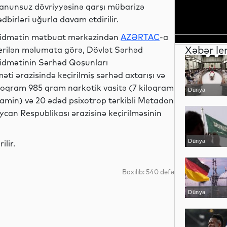
anunsuz dövriyyəsinə qarşı mübarizə
ədbirləri uğurla davam etdirilir.
idmətin mətbuat mərkəzindən
AZƏRTAC
-a
Xəbər le
erilən məlumata görə, Dövlət Sərhəd
idmətinin Sərhəd Qoşunları
ti ərazisində keçirilmiş sərhəd axtarışı və
kiloqram 985 qram narkotik vasitə (7 kiloqram
Dünya
min) və 20 ədəd psixotrop tərkibli Metadon
can Respublikası ərazisinə keçirilməsinin
Dünya
ilir.
Baxılıb: 540 dəfə
Dünya