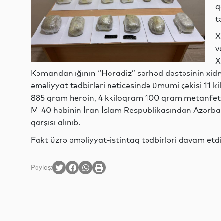
q
t
X
v
X
Komandanlığının “Horadiz” sərhəd dəstəsinin xidmə
əməliyyat tədbirləri nəticəsində ümumi çəkisi 11 
885 qram heroin, 4 kkiloqram 100 qram metanfeta
M-40 həbinin İran İslam Respublikasından Azərbay
qarşısı alınıb.
Fakt üzrə əməliyyat-istintaq tədbirləri davam etdir
Paylaş: