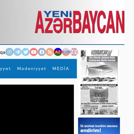
qə
AZ
RU
EN
yyat
Mədəniyyət
MEDİA
×