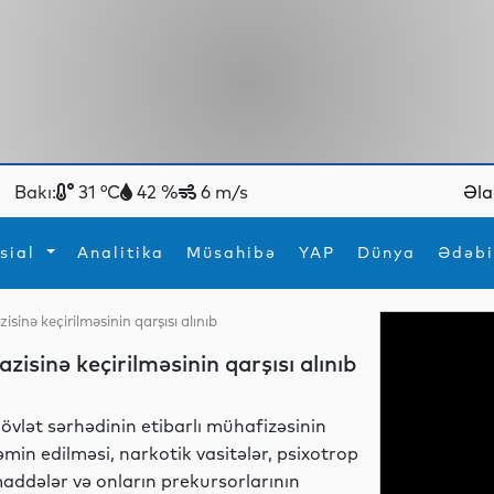
Bakı:
31 °C
42 %
6 m/s
Əla
sial
Analitika
Müsahibə
YAP
Dünya
Ədəbi
isinə keçirilməsinin qarşısı alınıb
ya
İdman
Maraqlı
zisinə keçirilməsinin qarşısı alınıb
İdman
Yeni texnologiyalar
övlət sərhədinin etibarlı mühafizəsinin
əmin edilməsi, narkotik vasitələr, psixotrop
addələr və onların prekursorlarının