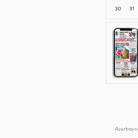
30
31
Siyasət
Gündəm
Siyasət
Siyasət
Azərbayca