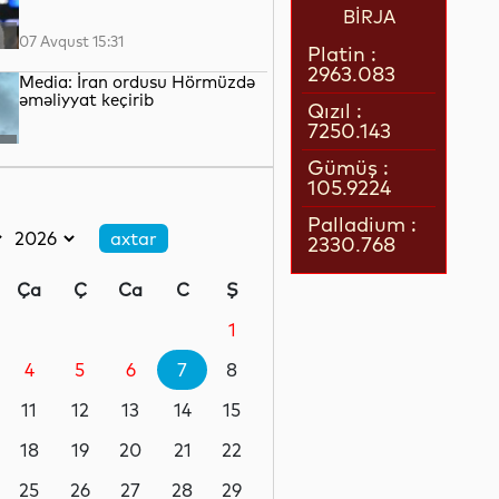
BİRJA
07 Avqust 15:31
Platin :
2963.083
Media: İran ordusu Hörmüzdə
əməliyyat keçirib
Qızıl :
7250.143
07 Avqust 15:06
Gümüş :
105.9224
Tramp “doğum turizmi”ni
qadağan edən sərəncamı
Palladium :
imzaladı
2330.768
07 Avqust 14:45
Ça
Ç
Ca
C
Ş
Cəlilabadda avtomobil 50
metrlik hündürlükdən aşıb, 4
1
nəfər xəsarət alıb
4
5
6
7
8
07 Avqust 14:19
11
12
13
14
15
Dəməşqdə mikroavtobus
partladılıb, 2 nəfər həlak olub
18
19
20
21
22
25
26
27
28
29
07 Avqust 13:50