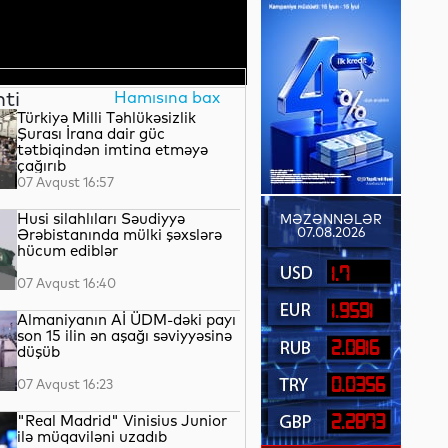
nti
Hamısına bax
Türkiyə Milli Təhlükəsizlik
Şurası İrana dair güc
tətbiqindən imtina etməyə
çağırıb
07 Avqust 16:57
Husi silahlıları Səudiyyə
MƏZƏNNƏLƏR
07.08.2026
Ərəbistanında mülki şəxslərə
hücum ediblər
1.7
07 Avqust 16:40
1.9591
Almaniyanın Aİ ÜDM-dəki payı
son 15 ilin ən aşağı səviyyəsinə
2.0816
düşüb
0.0356
07 Avqust 16:23
"Real Madrid" Vinisius Junior
2.2873
ilə müqaviləni uzadıb