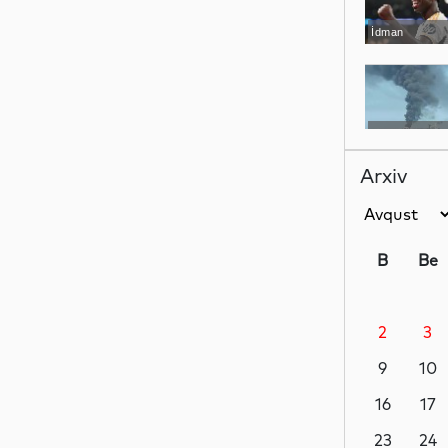
İdman
Dünya
Arxiv
Dünya
B
Be
2
3
Hadisə
9
10
16
17
Dünya
23
24