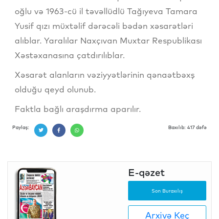
oğlu və 1963-cü il təvəllüdlü Tağıyeva Tamara
Yusif qızı müxtəlif dərəcəli bədən xəsarətləri
alıblar. Yaralılar Naxçıvan Muxtar Respublikası
Xəstəxanasına çatdırılıblar.
Xəsarət alanların vəziyyətlərinin qənaətbəxş
olduğu qeyd olunub.
Faktla bağlı araşdırma aparılır.
Paylaş:
Baxılıb: 417 dəfə
E-qəzet
Son Buraxılış
Arxivə Keç