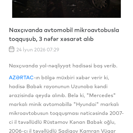
Naxçıvanda avtomobil mikroavtobusla
toqquşub, 3 nəfər xəsarət alıb
24 İyun 2026 07:29
Naxçıvanda yol-nəqliyyat hadisəsi baş verib.
AZƏRTAC
-ın bölgə müxbiri xəbər verir ki,
hadisə Babək rayonunun Uzunoba kəndi
ərazisində qeydə alınıb. Belə ki, "Mercedes"
markalı minik avtomobillə "Hyundai" markalı
mikroavtobusun toqquşması nəticəsində 2007-
ci il təvəllüdlü Rüstəmov Kənan Babək oğlu,
2006-cı il təvəllüdlü Sadiqov Kamran Vüqar