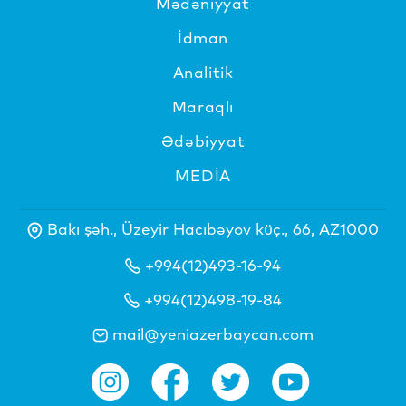
Mədəniyyat
İdman
Analitik
Maraqlı
Ədəbiyyat
MEDİA
Bakı şəh., Üzeyir Hacıbəyov küç., 66, AZ1000
+994(12)493-16-94
+994(12)498-19-84
mail@yeniazerbaycan.com