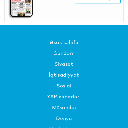
Əsas səhifə
Gündəm
Siyasət
İqtisadiyyat
Sosial
YAP xəbərləri
Müsahibə
Dünya