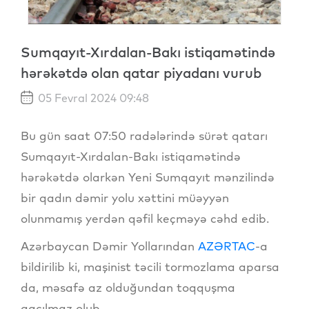
Sumqayıt-Xırdalan-Bakı istiqamətində
hərəkətdə olan qatar piyadanı vurub
05 Fevral 2024 09:48
Bu gün saat 07:50 radələrində sürət qatarı
Sumqayıt-Xırdalan-Bakı istiqamətində
hərəkətdə olarkən Yeni Sumqayıt mənzilində
bir qadın dəmir yolu xəttini müəyyən
olunmamış yerdən qəfil keçməyə cəhd edib.
Azərbaycan Dəmir Yollarından
AZƏRTAC
-a
bildirilib ki, maşinist təcili tormozlama aparsa
da, məsafə az olduğundan toqquşma
qaçılmaz olub.