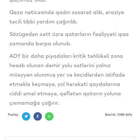
Qəza nəticəsində qadın xəsarət alıb, əraziyə
təcili tibbi yardım çağırılıb.
Sözügedən xətt üzrə qatarların fəaliyyəti qısa
zamanda bərpa olunub.
ADY bir daha piyadaları kritik təhlükəli zona
hesab olunan dəmir yolu xətlərini yalnız
müəyyən olunmuş yer və keçidlərdən istifadə
etməklə keçməyə, yol hərəkəti qaydalarına
ciddi əməl etməyə, qəflətən qatarın yoluna
çıxmamağa çağırır.
Paylaş:
Baxılıb: 1088 dəfə