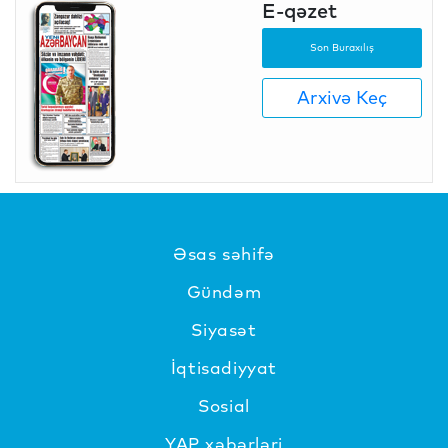
E-qəzet
Son Buraxılış
Arxivə Keç
Əsas səhifə
Gündəm
Siyasət
İqtisadiyyat
Sosial
YAP xəbərləri