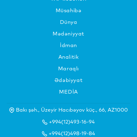
Müsahibə
Dünya
Mədəniyyat
İdman
Analitik
Maraqlı
Ədəbiyyat
MEDİA
Bakı şəh., Üzeyir Hacıbəyov küç., 66, AZ1000
+994(12)493-16-94
+994(12)498-19-84