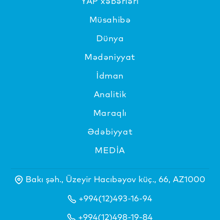
YAP xəbərləri
Müsahibə
Dünya
Mədəniyyat
İdman
Analitik
Maraqlı
Ədəbiyyat
MEDİA
Bakı şəh., Üzeyir Hacıbəyov küç., 66, AZ1000
+994(12)493-16-94
+994(12)498-19-84