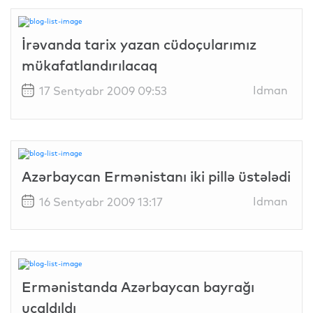
İrəvanda tarix yazan cüdoçularımız
mükafatlandırılacaq
Idman
17 Sentyabr 2009 09:53
Azərbaycan Ermənistanı iki pillə üstələdi
Idman
16 Sentyabr 2009 13:17
Ermənistanda Azərbaycan bayrağı
ucaldıldı