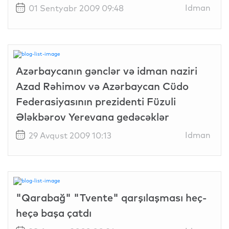
Idman
01 Sentyabr 2009 09:48
Azərbaycanın gənclər və idman naziri
Azad Rəhimov və Azərbaycan Cüdo
Federasiyasının prezidenti Füzuli
Ələkbərov Yerevana gedəcəklər
Idman
29 Avqust 2009 10:13
"Qarabağ" "Tvente" qarşılaşması heç-
heçə başa çatdı