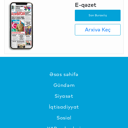
E-qəzet
Son Buraxılış
Arxivə Keç
Əsas səhifə
Gündəm
Siyasət
İqtisadiyyat
Sosial