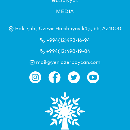
Ədəbiyyat
MEDİA
Bakı şəh., Üzeyir Hacıbəyov küç., 66, AZ1000
+994(12)493-16-94
+994(12)498-19-84
mail@yeniazerbaycan.com