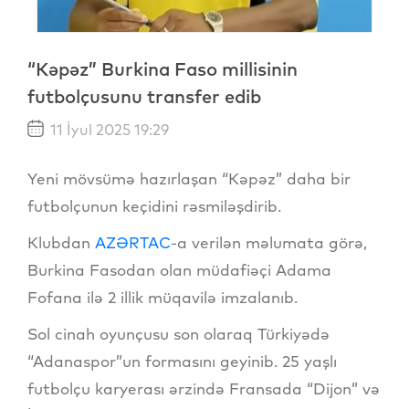
“Kəpəz” Burkina Faso millisinin
futbolçusunu transfer edib
11 İyul 2025 19:29
Yeni mövsümə hazırlaşan “Kəpəz” daha bir
futbolçunun keçidini rəsmiləşdirib.
Klubdan
AZƏRTAC
-a verilən məlumata görə,
Burkina Fasodan olan müdafiəçi Adama
Fofana ilə 2 illik müqavilə imzalanıb.
Sol cinah oyunçusu son olaraq Türkiyədə
“Adanaspor”un formasını geyinib. 25 yaşlı
futbolçu karyerası ərzində Fransada “Dijon” və