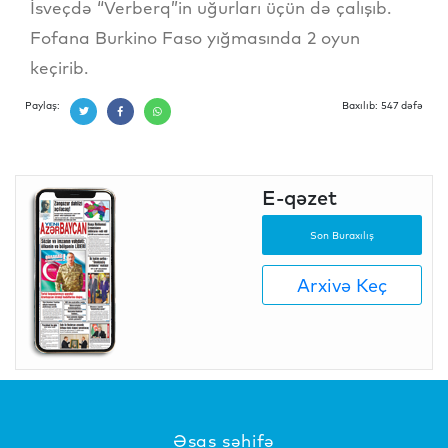
İsveçdə “Verberq”in uğurları üçün də çalışıb.
Fofana Burkino Faso yığmasında 2 oyun
keçirib.
Paylaş:
Baxılıb: 547 dəfə
E-qəzet
Son Buraxılış
Arxivə Keç
Əsas səhifə