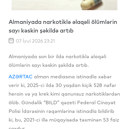
Almaniyada narkotiklə əlaqəli ölümlərin
sayı kəskin şəkildə artıb
07 İyul 2026 23:21
Almaniyada son bir ildə narkotiklə əlaqəli
ölümlərin sayı kəskin şəkildə artıb.
AZƏRTAC
alman mediasına istinadla xəbər
verir ki, 2025-ci ildə 30 yaşdan kiçik 528 nəfər
heroin və ya krek kimi qanunsuz narkotiklərdən
ölüb. Gündəlik “BILD” qəzeti Federal Cinayət
Polisi İdarəsinin rəqəmlərinə istinadla bildirib
ki, bu, 2021-ci illə müqayisədə təxminən 53 faiz
çoxdur.