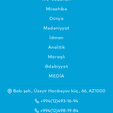
Müsahibə
Dünya
Mədəniyyat
İdman
Analitik
Maraqlı
Ədəbiyyat
MEDİA
Bakı şəh., Üzeyir Hacıbəyov küç., 66, AZ1000
+994(12)493-16-94
+994(12)498-19-84