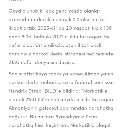
Qeyd olunub ki, çox gənc yaşda olanlar
arasında narkotiklə əlaqəli ölümlər hətta
ikiqat artıb. 2025-ci ildə 20 yaşdan kiçik 106
gənc ölüb, halbuki 2021-ci ildə bu rəqəm 54
nəfər olub. Ümumilikdə, ötən il təhlükəli
qanunsuz narkotiklərin istifadəsi nəticəsində
2150 nəfər dünyasını dəyişib.
Son statistikaya reaksiya verən Almaniyanın
narkotiklərlə mübarizə üzrə federal komissarı
Hendrik Strek “BILD”ə bildirib: “Narkotiklə
əlaqəli 2150 ölüm halı qeydə alınıb. Bu rəqəm
Almaniyanın gələcəyi baxımından narahatlıq
doğurur. Bu hallara öyrəşdiyimiz üçün
narahatlıq hissi keçirirəm. Narkotiklə əlaqəli