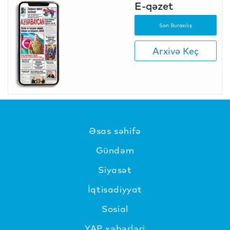
E-qəzet
Son Buraxılış
Arxivə Keç
Əsas səhifə
Gündəm
Siyasət
İqtisadiyyat
Sosial
YAP xəbərləri