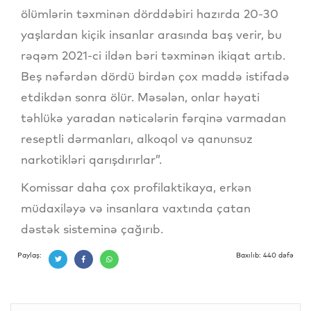
ölümlərin təxminən dörddəbiri hazırda 20-30
yaşlardan kiçik insanlar arasında baş verir, bu
rəqəm 2021-ci ildən bəri təxminən ikiqat artıb.
Beş nəfərdən dördü birdən çox maddə istifadə
etdikdən sonra ölür. Məsələn, onlar həyati
təhlükə yaradan nəticələrin fərqinə varmadan
reseptli dərmanları, alkoqol və qanunsuz
narkotikləri qarışdırırlar”.
Komissar daha çox profilaktikaya, erkən
müdaxiləyə və insanlara vaxtında çatan
dəstək sisteminə çağırıb.
Paylaş:
Baxılıb: 440 dəfə