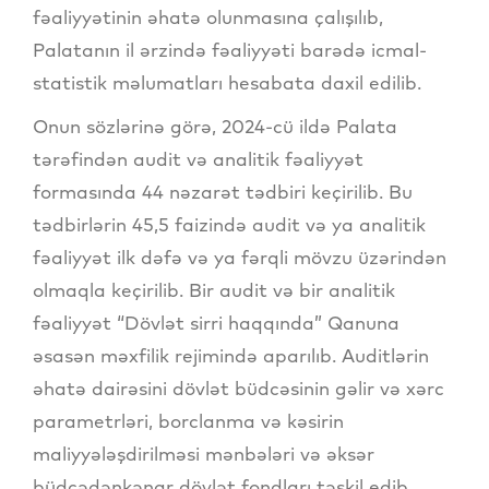
fəaliyyətinin əhatə olunmasına çalışılıb,
Palatanın il ərzində fəaliyyəti barədə icmal-
statistik məlumatları hesabata daxil edilib.
Onun sözlərinə görə, 2024-cü ildə Palata
tərəfindən audit və analitik fəaliyyət
formasında 44 nəzarət tədbiri keçirilib. Bu
tədbirlərin 45,5 faizində audit və ya analitik
fəaliyyət ilk dəfə və ya fərqli mövzu üzərindən
olmaqla keçirilib. Bir audit və bir analitik
fəaliyyət “Dövlət sirri haqqında” Qanuna
əsasən məxfilik rejimində aparılıb. Auditlərin
əhatə dairəsini dövlət büdcəsinin gəlir və xərc
parametrləri, borclanma və kəsirin
maliyyələşdirilməsi mənbələri və əksər
büdcədənkənar dövlət fondları təşkil edib.