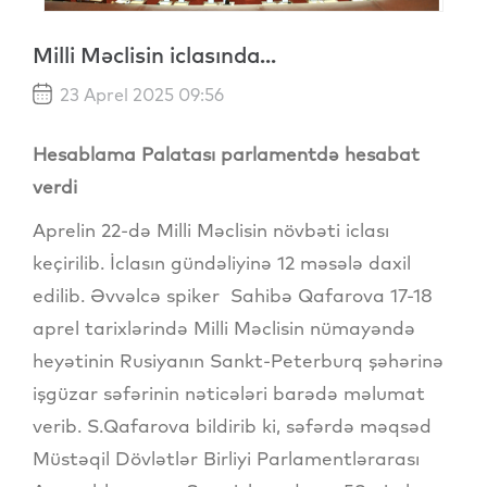
Milli Məclisin iclasında...
23 Aprel 2025 09:56
Hesablama Palatası parlamentdə hesabat
verdi
Aprelin 22-də Milli Məclisin növbəti iclası
keçirilib. İclasın gündəliyinə 12 məsələ daxil
edilib. Əvvəlcə spiker Sahibə Qafarova 17-18
aprel tarixlərində Milli Məclisin nümayəndə
heyətinin Rusiyanın Sankt-Peterburq şəhərinə
işgüzar səfərinin nəticələri barədə məlumat
verib. S.Qafarova bildirib ki, səfərdə məqsəd
Müstəqil Dövlətlər Birliyi Parlamentlərarası