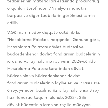
tədbirlərinin materialları əsasında prokurorluq
orqanları tərəfindən 7,4 milyon manatın
bərpası və digər tədbirlərin görülməsi təmin
edilib.
V.Gülməmmədov diqqətə çatdırıb ki,
“Hesablama Palatası haqqında” Qanuna görə,
Hesablama Palatası dövlət büdcəsi və
büdcədənkənar dövlət fondlarının büdcələrinin
icrasına və layihələrinə rəy verir. 2024-cü ildə
Hesablama Palatası tərəfindən dövlət
büdcəsinin və büdcədənkənar dövlət
fondlarının büdcələrinin layihələri və icrası üzrə
6 rəy, yenidən baxılma üzrə layihələrə isə 3 rəy
hazırlanaraq təqdim olunub. 2023-cü ilin
dövlət büdcəsinin icrasına rəy ilə müəyyən