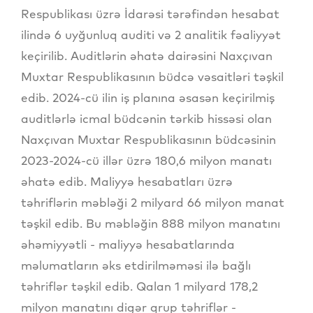
Respublikası üzrə İdarəsi tərəfindən hesabat
ilində 6 uyğunluq auditi və 2 analitik fəaliyyət
keçirilib. Auditlərin əhatə dairəsini Naxçıvan
Muxtar Respublikasının büdcə vəsaitləri təşkil
edib. 2024-cü ilin iş planına əsasən keçirilmiş
auditlərlə icmal büdcənin tərkib hissəsi olan
Naxçıvan Muxtar Respublikasının büdcəsinin
2023-2024-cü illər üzrə 180,6 milyon manatı
əhatə edib. Maliyyə hesabatları üzrə
təhriflərin məbləği 2 milyard 66 milyon manat
təşkil edib. Bu məbləğin 888 milyon manatını
əhəmiyyətli - maliyyə hesabatlarında
məlumatların əks etdirilməməsi ilə bağlı
təhriflər təşkil edib. Qalan 1 milyard 178,2
milyon manatını digər qrup təhriflər -