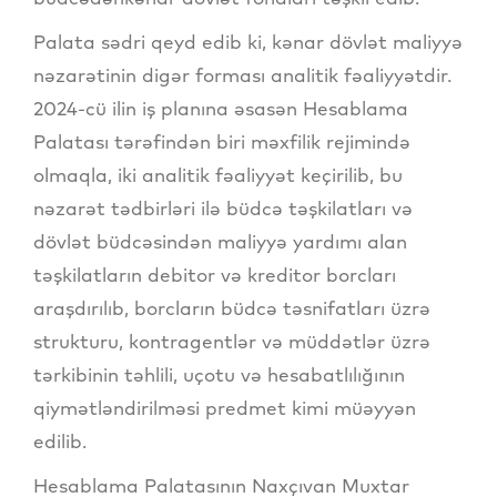
Palata sədri qeyd edib ki, kənar dövlət maliyyə
nəzarətinin digər forması analitik fəaliyyətdir.
2024-cü ilin iş planına əsasən Hesablama
Palatası tərəfindən biri məxfilik rejimində
olmaqla, iki analitik fəaliyyət keçirilib, bu
nəzarət tədbirləri ilə büdcə təşkilatları və
dövlət büdcəsindən maliyyə yardımı alan
təşkilatların debitor və kreditor borcları
araşdırılıb, borcların büdcə təsnifatları üzrə
strukturu, kontragentlər və müddətlər üzrə
tərkibinin təhlili, uçotu və hesabatlılığının
qiymətləndirilməsi predmet kimi müəyyən
edilib.
Hesablama Palatasının Naxçıvan Muxtar