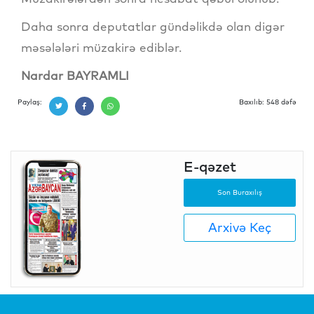
Daha sonra deputatlar gündəlikdə olan digər
məsələləri müzakirə ediblər.
Nardar BAYRAMLI
Paylaş:
Baxılıb: 548 dəfə
E-qəzet
Son Buraxılış
Arxivə Keç