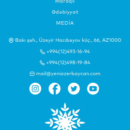
Maraqlı
Ədəbiyyat
MEDİA
Bakı şəh., Üzeyir Hacıbəyov küç., 66, AZ1000
+994(12)493-16-94
+994(12)498-19-84
mail@yeniazerbaycan.com