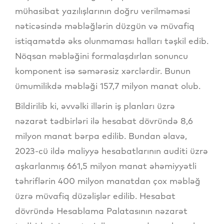
mühasibat yazılışlarının doğru verilməməsi
nəticəsində məbləğlərin düzgün və müvafiq
istiqamətdə əks olunmaması halları təşkil edib.
Nöqsan məbləğini formalaşdırlan sonuncu
komponent isə səmərəsiz xərclərdir. Bunun
ümumilikdə məbləği 157,7 milyon manat olub.
Bildirilib ki, əvvəlki illərin iş planları üzrə
nəzarət tədbirləri ilə hesabat dövründə 8,6
milyon manat bərpa edilib. Bundan əlavə,
2023-cü ildə maliyyə hesabatlarının auditi üzrə
aşkarlanmış 661,5 milyon manat əhəmiyyətli
təhriflərin 400 milyon manatdan çox məbləğ
üzrə müvafiq düzəlişlər edilib. Hesabat
dövründə Hesablama Palatasının nəzarət