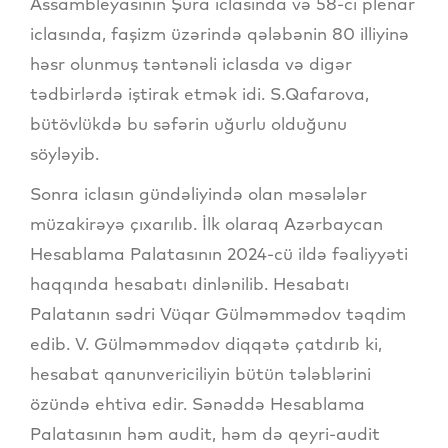
Assambleyasının Şura iclasında və 58-ci plenar
iclasında, faşizm üzərində qələbənin 80 illiyinə
həsr olunmuş təntənəli iclasda və digər
tədbirlərdə iştirak etmək idi. S.Qafarova,
bütövlükdə bu səfərin uğurlu olduğunu
söyləyib.
Sonra iclasın gündəliyində olan məsələlər
müzakirəyə çıxarılıb. İlk olaraq Azərbaycan
Hesablama Palatasının 2024-cü ildə fəaliyyəti
haqqında hesabatı dinlənilib. Hesabatı
Palatanın sədri Vüqar Gülməmmədov təqdim
edib. V. Gülməmmədov diqqətə çatdırıb ki,
hesabat qanunvericiliyin bütün tələblərini
özündə ehtiva edir. Sənəddə Hesablama
Palatasının həm audit, həm də qeyri-audit