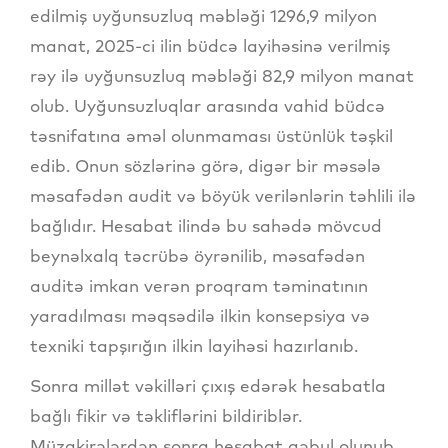
edilmiş uyğunsuzluq məbləği 1296,9 milyon
manat, 2025-ci ilin büdcə layihəsinə verilmiş
rəy ilə uyğunsuzluq məbləği 82,9 milyon manat
olub. Uyğunsuzluqlar arasında vahid büdcə
təsnifatına əməl olunmaması üstünlük təşkil
edib. Onun sözlərinə görə, digər bir məsələ
məsafədən audit və böyük verilənlərin təhlili ilə
bağlıdır. Hesabat ilində bu sahədə mövcud
beynəlxalq təcrübə öyrənilib, məsafədən
auditə imkan verən proqram təminatının
yaradılması məqsədilə ilkin konsepsiya və
texniki tapşırığın ilkin layihəsi hazırlanıb.
Sonra millət vəkilləri çıxış edərək hesabatla
bağlı fikir və təkliflərini bildiriblər.
Müzakirələrdən sonra hesabat qəbul olunub.