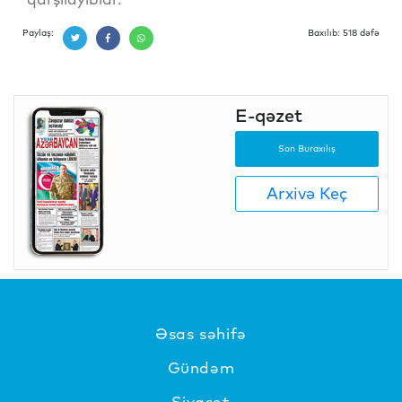
Paylaş:
Baxılıb: 518 dəfə
E-qəzet
Son Buraxılış
Arxivə Keç
Əsas səhifə
Gündəm
Siyasət