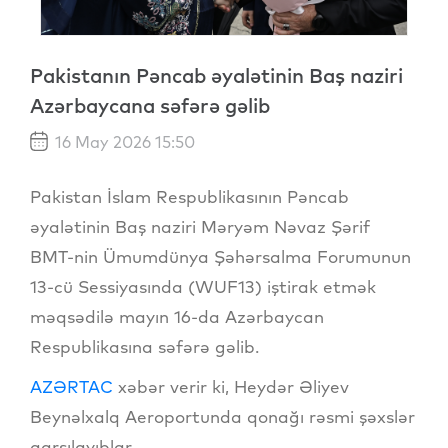
Pakistanın Pəncab əyalətinin Baş naziri
Azərbaycana səfərə gəlib
16 May 2026 15:50
Pakistan İslam Respublikasının Pəncab
əyalətinin Baş naziri Məryəm Nəvaz Şərif
BMT-nin Ümumdünya Şəhərsalma Forumunun
13-cü Sessiyasında (WUF13) iştirak etmək
məqsədilə mayın 16-da Azərbaycan
Respublikasına səfərə gəlib.
AZƏRTAC
xəbər verir ki, Heydər Əliyev
Beynəlxalq Aeroportunda qonağı rəsmi şəxslər
qarşılayıblar.