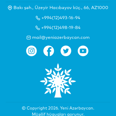
Bakı şəh., Üzeyir Hacıbəyov küç., 66, AZ1000
+994(12)493-16-94
+994(12)498-19-84
mail@yeniazerbaycan.com
© Copyright 2026.
Yeni Azərbaycan
.
Müəllif hüquqları qorunur.