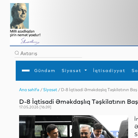
Gündəm
Siyasət
İqtisadiyyat
So
Ana səhifə
/
Siyasət
/ D-8 İqtisadi Əməkdaşlıq Təşkilatının Baş
Ana səhifə
Ədəbiyyat
Siyasət
Sosial
Dün
D-8 İqtisadi Əməkdaşlıq Təşkilatının Baş
Gündəm
MEDİA
Xarici siyasət
Turizm
İqtisadiyyat
Daxili siyasət
Elm
17.05.2026 [16:39]
YAP
Din
Analitika
Hadisə
İ
Mədəniyyət
Diaspor
Ə
Müsahibə
S