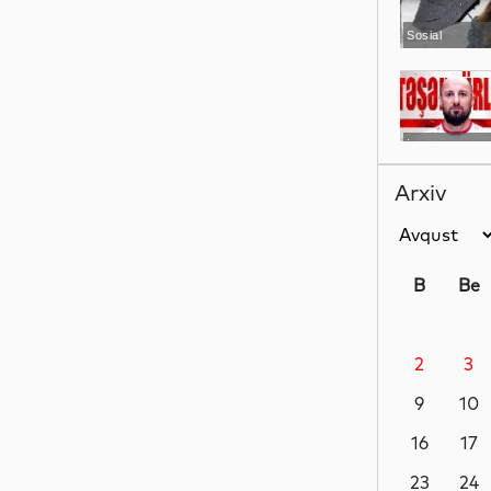
Sosial
İdman
Arxiv
İqtisadiyyat
B
Be
2
3
Dünya
9
10
16
17
İqtisadiyyat
23
24