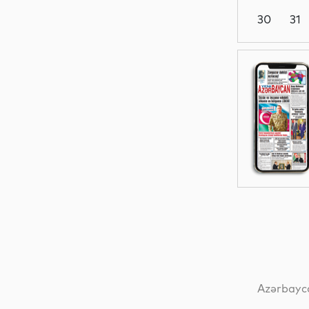
30
31
Dünya
İqtisadiyyat
Dünya
Mədəniyyət
Azərbayca