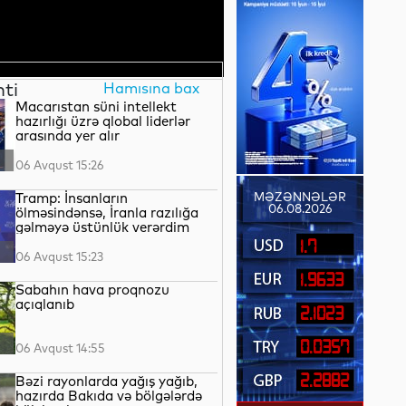
nti
Hamısına bax
Macarıstan süni intellekt
hazırlığı üzrə qlobal liderlər
arasında yer alır
06 Avqust 15:26
Tramp: İnsanların
MƏZƏNNƏLƏR
06.08.2026
ölməsindənsə, İranla razılığa
gəlməyə üstünlük verərdim
1.7
06 Avqust 15:23
1.9633
Sabahın hava proqnozu
açıqlanıb
2.1023
0.0357
06 Avqust 14:55
2.2882
Bəzi rayonlarda yağış yağıb,
hazırda Bakıda və bölgələrdə