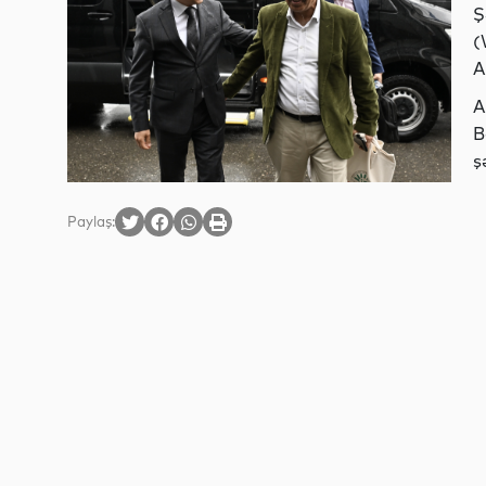
Ş
(
A
A
B
ş
Paylaş: