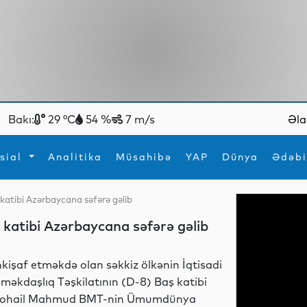
Bakı:
29 °C
54 %
7 m/s
Əla
sial
Analitika
Müsahibə
YAP
Dünya
Ədəbi
 katibi Azərbaycana səfərə gəlib
ya
İdman
Maraqlı
 katibi Azərbaycana səfərə gəlib
İdman
Yeni texnologiyalar
nkişaf etməkdə olan səkkiz ölkənin İqtisadi
məkdaşlıq Təşkilatının (D-8) Baş katibi
ohail Mahmud BMT-nin Ümumdünya