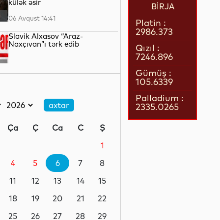
külək əsir
BİRJA
06 Avqust 14:41
Platin :
2986.373
Slavik Alxasov “Araz-
Naxçıvan”ı tərk edib
Qızıl :
7246.896
06 Avqust 14:39
Gümüş :
105.6339
Xəzər dənizinin dibi ilə Trans-
Xəzər fiber-optik kabel xəttinin
Palladium :
çəkilişi başa çatıb
2335.0265
06 Avqust 14:36
Ça
Ç
Ca
C
Ş
Britaniya Rusiyaya qarşı
sanksiyalar siyahısını
1
genişləndirib
4
5
6
7
8
06 Avqust 14:34
11
12
13
14
15
İndiyədək Bakı-Tbilisi-Ceyhan
kəməri ilə 4,7 milyard bareldən
18
19
20
21
22
çox neft nəql edilib
25
26
27
28
29
06 Avqust 14:29