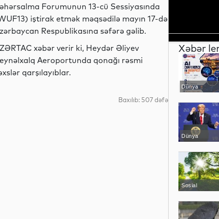
əhərsalma Forumunun 13-cü Sessiyasında
WUF13) iştirak etmək məqsədilə mayın 17-də
zərbaycan Respublikasına səfərə gəlib.
Xəbər le
ZƏRTAC xəbər verir ki, Heydər Əliyev
eynəlxalq Aeroportunda qonağı rəsmi
əxslər qarşılayıblar.
Dünya
Baxılıb: 507 dəfə
Dünya
Sosial