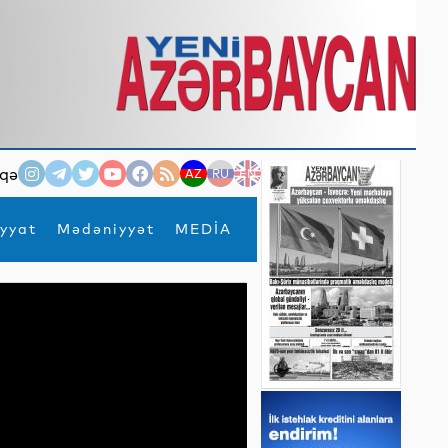
qə
AZ
RU
EN
yyat
Mədəniyyət
MEDİA
×