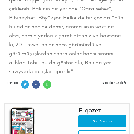
çirklənib. Bakının bir yerində “Qara şəhər”,
Bibiheybət, Böyükşor. Bəlkə də bir çoxları üçün
bu adlar heç nə demir, amma sizin vaxtınız
olsa, həmin yerləri ziyarət etsəniz və baxsanız
ki, 20 il əvvəl onlar necə görünürdü və
görülmüş işlərdən sonra onlar hansı simanı
alıblar. Təbii, bu da göstərir ki, Bakıda yerli
səviyyədə bu işlər aparılır”.
Paylaş:
Baxılıb: 473 dəfə
E-qəzet
Son Buraxılış