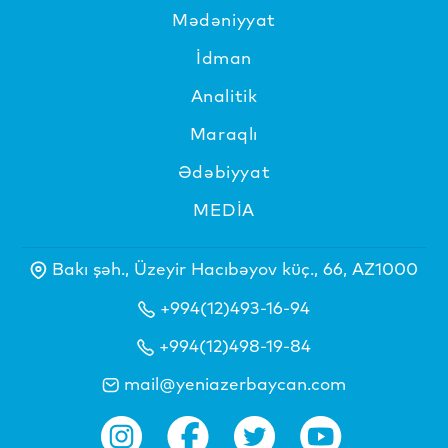
Mədəniyyat
İdman
Analitik
Maraqlı
Ədəbiyyat
MEDİA
Bakı şəh., Üzeyir Hacıbəyov küç., 66, AZ1000
+994(12)493-16-94
+994(12)498-19-84
mail@yeniazerbaycan.com