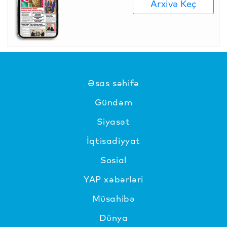
Arxivə Keç
Əsas səhifə
Gündəm
Siyasət
İqtisadiyyat
Sosial
YAP xəbərləri
Müsahibə
Dünya