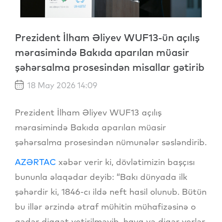
Prezident İlham Əliyev WUF13-ün açılış
mərasimində Bakıda aparılan müasir
şəhərsalma prosesindən misallar gətirib
18 May 2026 14:09
Prezident İlham Əliyev WUF13 açılış
mərasimində Bakıda aparılan müasir
şəhərsalma prosesindən nümunələr səsləndirib.
AZƏRTAC
xəbər verir ki, dövlətimizin başçısı
bununla əlaqədar deyib: “Bakı dünyada ilk
şəhərdir ki, 1846-cı ildə neft hasil olunub. Bütün
bu illər ərzində ətraf mühitin mühafizəsinə o
qədər diqqət yetirilməyib, hava və digər yerlər