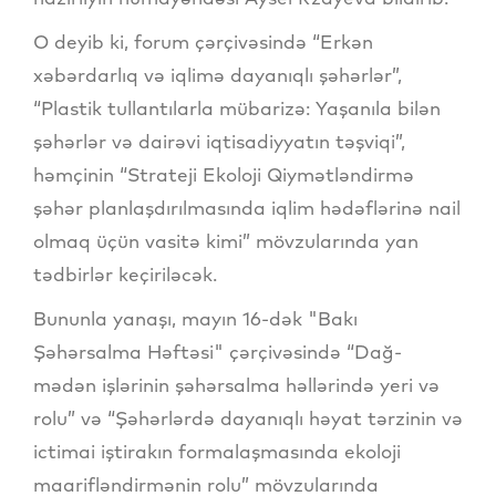
O deyib ki, forum çərçivəsində “Erkən
xəbərdarlıq və iqlimə dayanıqlı şəhərlər”,
“Plastik tullantılarla mübarizə: Yaşanıla bilən
şəhərlər və dairəvi iqtisadiyyatın təşviqi”,
həmçinin “Strateji Ekoloji Qiymətləndirmə
şəhər planlaşdırılmasında iqlim hədəflərinə nail
olmaq üçün vasitə kimi” mövzularında yan
tədbirlər keçiriləcək.
Bununla yanaşı, mayın 16-dək "Bakı
Şəhərsalma Həftəsi" çərçivəsində “Dağ-
mədən işlərinin şəhərsalma həllərində yeri və
rolu” və “Şəhərlərdə dayanıqlı həyat tərzinin və
ictimai iştirakın formalaşmasında ekoloji
maarifləndirmənin rolu” mövzularında