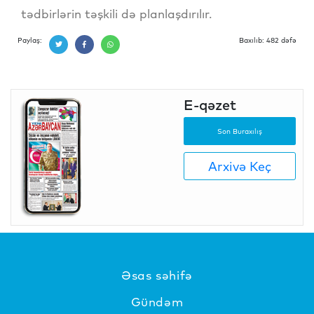
tədbirlərin təşkili də planlaşdırılır.
Paylaş:
Baxılıb: 482 dəfə
E-qəzet
Son Buraxılış
Arxivə Keç
Əsas səhifə
Gündəm