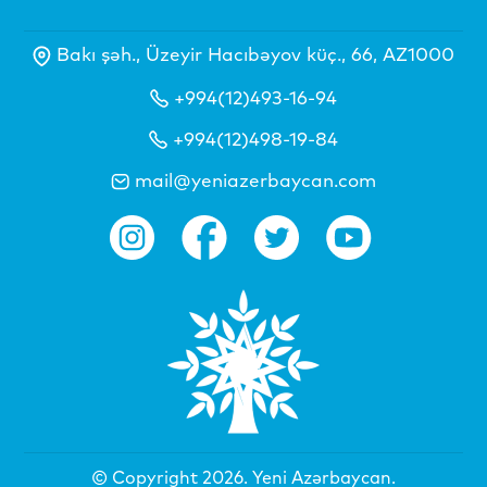
Bakı şəh., Üzeyir Hacıbəyov küç., 66, AZ1000
+994(12)493-16-94
+994(12)498-19-84
mail@yeniazerbaycan.com
© Copyright 2026.
Yeni Azərbaycan
.