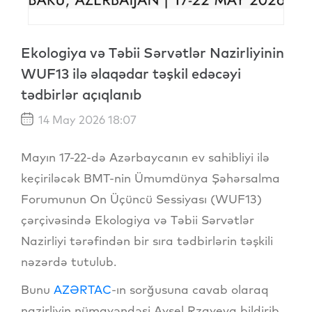
Ekologiya və Təbii Sərvətlər Nazirliyinin
WUF13 ilə əlaqədar təşkil edəcəyi
tədbirlər açıqlanıb
14 May 2026 18:07
Mayın 17-22-də Azərbaycanın ev sahibliyi ilə
keçiriləcək BMT-nin Ümumdünya Şəhərsalma
Forumunun On Üçüncü Sessiyası (WUF13)
çərçivəsində Ekologiya və Təbii Sərvətlər
Nazirliyi tərəfindən bir sıra tədbirlərin təşkili
nəzərdə tutulub.
Bunu
AZƏRTAC
-ın sorğusuna cavab olaraq
nazirliyin nümayəndəsi Aysel Rzayeva bildirib.