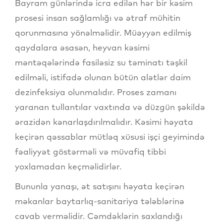
Bayram günlərində icra edilən hər bir kəsim
prosesi insan sağlamlığı və ətraf mühitin
qorunmasına yönəlməlidir. Müəyyən edilmiş
qaydalara əsasən, heyvan kəsimi
məntəqələrində fasiləsiz su təminatı təşkil
edilməli, istifadə olunan bütün alətlər daim
dezinfeksiya olunmalıdır. Proses zamanı
yaranan tullantılar vaxtında və düzgün şəkildə
ərazidən kənarlaşdırılmalıdır. Kəsimi həyata
keçirən qəssablar mütləq xüsusi işçi geyimində
fəaliyyət göstərməli və müvafiq tibbi
yoxlamadan keçməlidirlər.
Bununla yanaşı, ət satışını həyata keçirən
məkanlar baytarlıq-sanitariya tələblərinə
cavab verməlidir. Cəmdəklərin saxlandığı