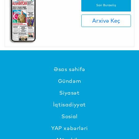
Son Buraxılış
Arxivə Keç
Əsas səhifə
Gündəm
Siyasət
İqtisadiyyat
Sosial
YAP xəbərləri