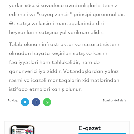
yerlər xüsusi soyuducu avadanlıqlarla təchiz
edilməli və "soyuq zəncir" prinsipi qorunmalıdır.
Ət satışı və kəsimi məntəqələrində diri
heyvanların satışına yol verilməməlidir.
Tələb olunan infrastruktur və nəzarət sistemi
olmadan həyata keçirilən satış və kəsim
fəaliyyətləri həm təhlükəlidir, həm də
qanunvericiliyə ziddir. Vətəndaşlardan yalnız
rəsmi və icazəli məntəqələrin xidmətlərindən
istifadə etmələri xahiş olunur.
Paylaş:
Baxılıb: 441 dəfə
E-qəzet