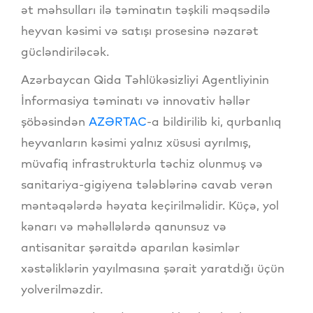
ət məhsulları ilə təminatın təşkili məqsədilə
heyvan kəsimi və satışı prosesinə nəzarət
gücləndiriləcək.
Azərbaycan Qida Təhlükəsizliyi Agentliyinin
İnformasiya təminatı və innovativ həllər
şöbəsindən
AZƏRTAC
-a bildirilib ki, qurbanlıq
heyvanların kəsimi yalnız xüsusi ayrılmış,
müvafiq infrastrukturla təchiz olunmuş və
sanitariya-gigiyena tələblərinə cavab verən
məntəqələrdə həyata keçirilməlidir. Küçə, yol
kənarı və məhəllələrdə qanunsuz və
antisanitar şəraitdə aparılan kəsimlər
xəstəliklərin yayılmasına şərait yaratdığı üçün
yolverilməzdir.