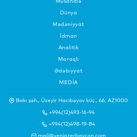
Müsahibə
Dünya
Mədəniyyat
İdman
Analitik
Maraqlı
Ədəbiyyat
MEDİA
Bakı şəh., Üzeyir Hacıbəyov küç., 66, AZ1000
+994(12)493-16-94
+994(12)498-19-84
mail@yeniazerbaycan.com