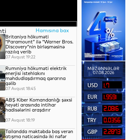
nti
Hamısına bax
Britaniya hökuməti
“Paramount” ilə “Warner Bros.
Discovery”nin birləşməsinə
razılıq verib
07 Avqust 19:22
Rumıniya hökuməti elektrik
MƏZƏNNƏLƏR
07.08.2026
enerjisi istehlakını
məhdudlaşdırmaq qərarına
gəlib
1.7
07 Avqust 18:45
1.9591
ABŞ Kiber Komandanlığı şəxsi
heyəti arasında intihar
2.0816
hadisələrini araşdırır
0.0356
07 Avqust 18:19
Tailandda məktəbdə baş verən
2.2873
atışma nəticəsində iki nəfər