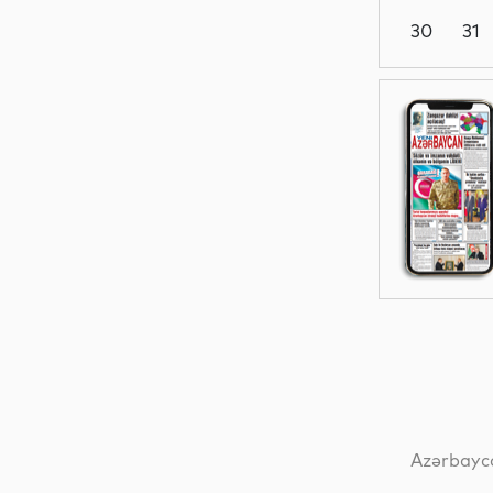
30
31
İdman
Dünya
Dünya
Hadisə
Azərbayca