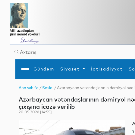
Gündəm
Siyasət
İqtisadiyyat
So
Ana səhifə
/
Sosial
/ Azərbaycan vətəndaşlarının dəmiryol nəqliyy
Ana səhifə
Ədəbiyyat
Siyasət
Sosial
Dün
Azərbaycan vətəndaşlarının dəmiryol nəql
Gündəm
MEDİA
Xarici siyasət
Turizm
İqtisadiyyat
Daxili siyasət
Elm
çıxışına icazə verilib
YAP
Din
20.05.2026 [14:55]
Analitika
Hadisə
Mədəniyyət
Diaspor
2
Müsahibə
n