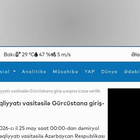
Bakı:
29 °C
47 %
5 m/s
Əla
sial
Analitika
Müsahibə
YAP
Dünya
Ədəbi
atı vasitəsilə Gürcüstana giriş-çıxışına icazə verilib
ya
İdman
Maraqlı
iyyatı vasitəsilə Gürcüstana giriş-
İdman
Yeni texnologiyalar
026-cı il 25 may saat 00:00-dan dəmiryol
əqliyyatı vasitəsilə Azərbaycan Respublikası