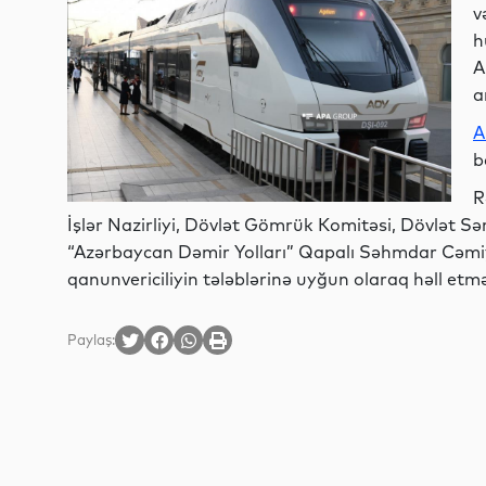
v
h
A
a
A
b
R
İşlər Nazirliyi, Dövlət Gömrük Komitəsi, Dövlət S
“Azərbaycan Dəmir Yolları” Qapalı Səhmdar Cəmiyy
qanunvericiliyin tələblərinə uyğun olaraq həll etməl
Paylaş: