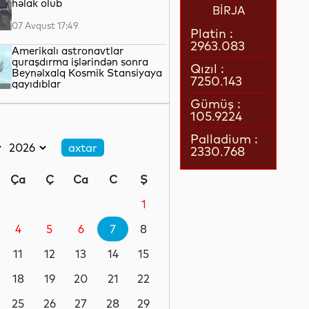
həlak olub
BİRJA
07 Avqust 17:49
Platin :
2963.083
Amerikalı astronavtlar
quraşdırma işlərindən sonra
Qızıl :
Beynəlxalq Kosmik Stansiyaya
7250.143
qayıdıblar
07 Avqust 17:25
Gümüş :
105.9224
Türkiyə Milli Təhlükəsizlik
Şurası İrana dair güc
Palladium :
tətbiqindən imtina etməyə
2330.768
çağırıb
07 Avqust 16:57
Ça
Ç
Ca
C
Ş
Husi silahlıları Səudiyyə
Ərəbistanında mülki şəxslərə
1
hücum ediblər
4
5
6
7
8
07 Avqust 16:40
11
12
13
14
15
Almaniyanın Aİ ÜDM-dəki payı
son 15 ilin ən aşağı səviyyəsinə
18
19
20
21
22
düşüb
25
26
27
28
29
07 Avqust 16:23