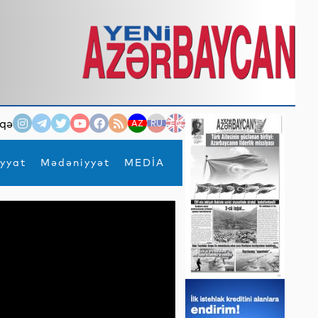
qə
AZ
RU
EN
yyat
Mədəniyyət
MEDİA
×