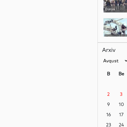
Dünya
Dünya
Arxiv
Dünya
B
Be
2
3
Dünya
9
10
16
17
Dünya
23
24