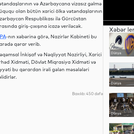
ətəndaşlarının və Azərbaycana vizasız gəlmə
üququ olan bütün xarici ölkə vətəndaşlarının
zərbaycan Respublikası ilə Gürcüstan
rasında giriş-çıxışına icazə veriləcək.
Xəbər le
PA
-nın xəbərinə görə, Nazirlər Kabineti bu
arədə qərar verib.
Dünya
əqəmsal İnkişaf və Nəqliyyat Nazirliyi, Xarici
ərhəd Xidməti, Dövlət Miqrasiya Xidməti və
əti bu qərardan irəli gələn məsələləri
idirlər.
Dünya
Baxılıb: 450 dəfə
Dünya