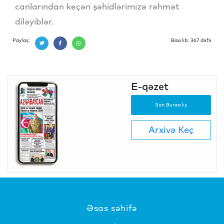
canlarından keçən şəhidlərimizə rəhmət
diləyiblər.
Paylaş:
Baxılıb: 367 dəfə
E-qəzet
Son Buraxılış
Arxivə Keç
Əsas səhifə