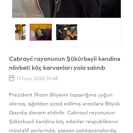
Cəbrayıl rayonunun Şükürbəyli kəndinə
növbəti köç karvanları yola salınıb
17 İyun 2026 10:48
Prezident İlham Əliyevin tapşırığına uyğun
olaraq, işğaldan azad edilmiş ərazilərə Böyük
Qayıdış davam etdirilir. Cəbrayıl rayonunun
Şükürbəyli kəndinə köç edənlər respublikanın
müxtəlif yerlərində, əsasən yataqxanalarda,