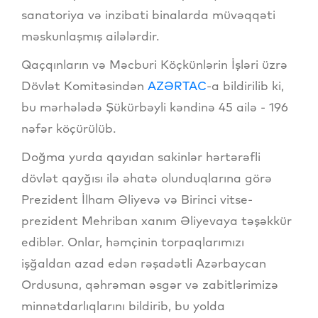
sanatoriya və inzibati binalarda müvəqqəti
məskunlaşmış ailələrdir.
Qaçqınların və Məcburi Köçkünlərin İşləri üzrə
Dövlət Komitəsindən
AZƏRTAC
-a bildirilib ki,
bu mərhələdə Şükürbəyli kəndinə 45 ailə - 196
nəfər köçürülüb.
Doğma yurda qayıdan sakinlər hərtərəfli
dövlət qayğısı ilə əhatə olunduqlarına görə
Prezident İlham Əliyevə və Birinci vitse-
prezident Mehriban xanım Əliyevaya təşəkkür
ediblər. Onlar, həmçinin torpaqlarımızı
işğaldan azad edən rəşadətli Azərbaycan
Ordusuna, qəhrəman əsgər və zabitlərimizə
minnətdarlıqlarını bildirib, bu yolda