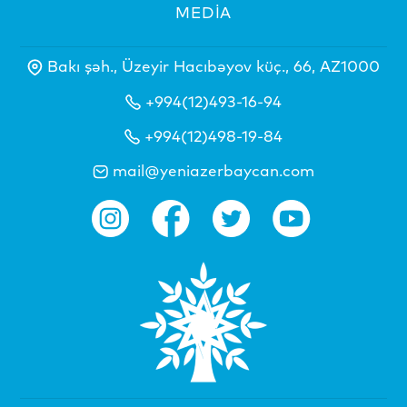
MEDİA
Bakı şəh., Üzeyir Hacıbəyov küç., 66, AZ1000
+994(12)493-16-94
+994(12)498-19-84
mail@yeniazerbaycan.com