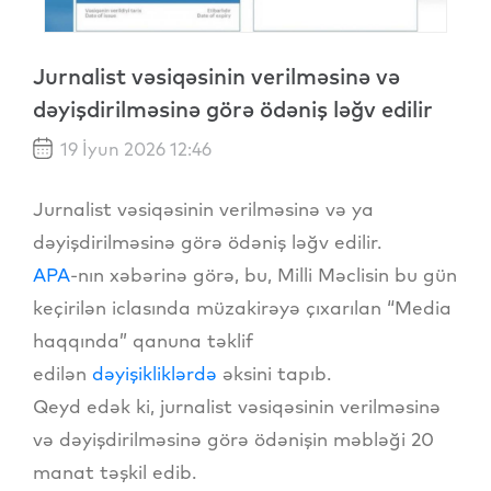
Jurnalist vəsiqəsinin verilməsinə və
dəyişdirilməsinə görə ödəniş ləğv edilir
19 İyun 2026 12:46
Jurnalist vəsiqəsinin verilməsinə və ya
dəyişdirilməsinə görə ödəniş ləğv edilir.
APA
-nın xəbərinə görə, bu, Milli Məclisin bu gün
keçirilən iclasında müzakirəyə çıxarılan “Media
haqqında” qanuna təklif
edilən
dəyişikliklərdə
əksini tapıb.
Qeyd edək ki, jurnalist vəsiqəsinin verilməsinə
və dəyişdirilməsinə görə ödənişin məbləği 20
manat təşkil edib.