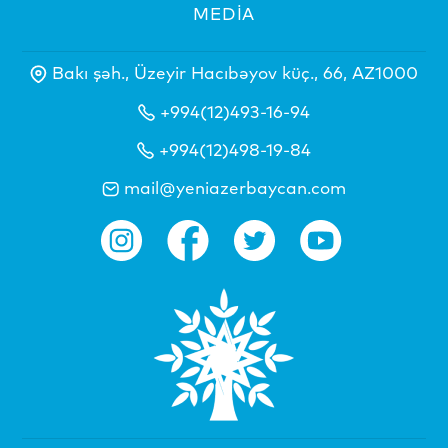
MEDİA
Bakı şəh., Üzeyir Hacıbəyov küç., 66, AZ1000
+994(12)493-16-94
+994(12)498-19-84
mail@yeniazerbaycan.com