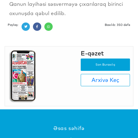
Qanun layihəsi səsverməyə çıxarılaraq birinci
oxunuşda qəbul edilib.
Paylaş:
Baxılıb: 350 dəfə
E-qəzet
Son Buraxılış
Arxivə Keç
Əsas səhifə