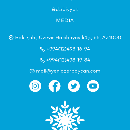
Ədəbiyyat
MEDİA
Bakı şəh., Üzeyir Hacıbəyov küç., 66, AZ1000
+994(12)493-16-94
+994(12)498-19-84
mail@yeniazerbaycan.com