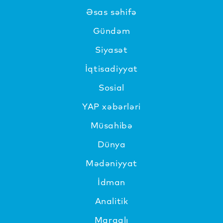
Əsas səhifə
Gündəm
Siyasət
İqtisadiyyat
Sosial
YAP xəbərləri
Müsahibə
Dünya
Mədəniyyat
İdman
Analitik
Maraqlı