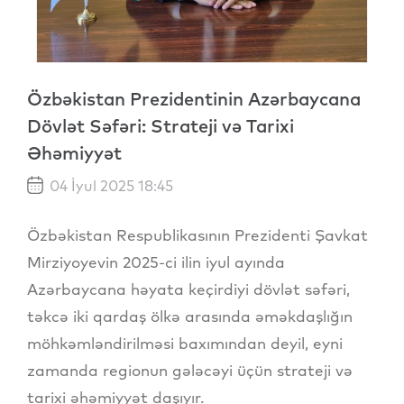
Özbəkistan Prezidentinin Azərbaycana
Dövlət Səfəri: Strateji və Tarixi
Əhəmiyyət
04 İyul 2025 18:45
Özbəkistan Respublikasının Prezidenti Şavkat
Mirziyoyevin 2025-ci ilin iyul ayında
Azərbaycana həyata keçirdiyi dövlət səfəri,
təkcə iki qardaş ölkə arasında əməkdaşlığın
möhkəmləndirilməsi baxımından deyil, eyni
zamanda regionun gələcəyi üçün strateji və
tarixi əhəmiyyət daşıyır.