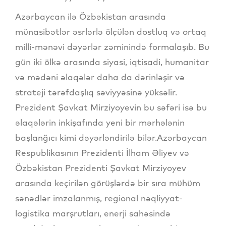
Azərbaycan ilə Özbəkistan arasında
münasibətlər əsrlərlə ölçülən dostluq və ortaq
milli-mənəvi dəyərlər zəminində formalaşıb. Bu
gün iki ölkə arasında siyasi, iqtisadi, humanitar
və mədəni əlaqələr daha da dərinləşir və
strateji tərəfdaşlıq səviyyəsinə yüksəlir.
Prezident Şavkat Mirziyoyevin bu səfəri isə bu
əlaqələrin inkişafında yeni bir mərhələnin
başlanğıcı kimi dəyərləndirilə bilər.Azərbaycan
Respublikasının Prezidenti İlham Əliyev və
Özbəkistan Prezidenti Şavkat Mirziyoyev
arasında keçirilən görüşlərdə bir sıra mühüm
sənədlər imzalanmış, regional nəqliyyat-
logistika marşrutları, enerji sahəsində