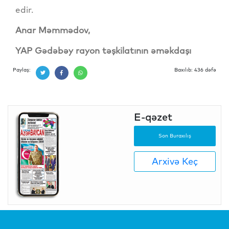
edir.
Anar Məmmədov,
YAP Gədəbəy rayon təşkilatının əməkdaşı
Paylaş:
Baxılıb: 436 dəfə
E-qəzet
Son Buraxılış
Arxivə Keç