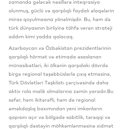
zamanda gələcək nəsillərə inteqrasiya
olunmuş, güclü və qarşılıqlı faydalı əlaqələrin
miras qoyulmasına yönəlmişdir. Bu, həm də
türk dünyasının birliyinə töhfə verən strateji
addım kimi yadda qalacaq.
Azərbaycan və Özbəkistan prezidentlərinin
qarşılıqlı hörmət və etimada əsaslanan
münasibətləri, iki ölkənin qarşıdakı dövrdə
birgə regional təşəbbüslərlə çıxış etməsinə,
Türk Dövlətləri Təşkilatı çərçivəsində daha
aktiv rola malik olmalarına zəmin yaradır.Bu
səfər, həm ikitərəfli, həm də regional
əməkdaşlıq baxımından yeni imkanların
qapısını açır və bölgədə sabitlik, tərəqqi və
qarşılıqlı dəstəyin möhkəmlənməsinə xidmət