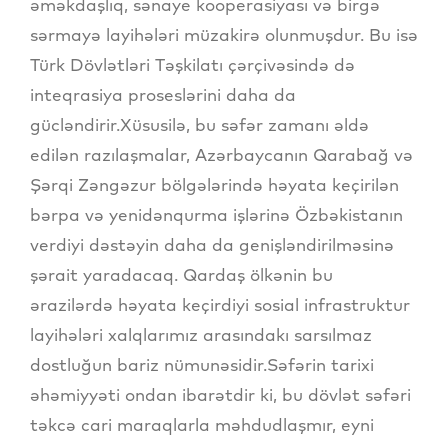
əməkdaşlıq, sənaye kooperasiyası və birgə
sərmayə layihələri müzakirə olunmuşdur. Bu isə
Türk Dövlətləri Təşkilatı çərçivəsində də
inteqrasiya proseslərini daha da
gücləndirir.Xüsusilə, bu səfər zamanı əldə
edilən razılaşmalar, Azərbaycanın Qarabağ və
Şərqi Zəngəzur bölgələrində həyata keçirilən
bərpa və yenidənqurma işlərinə Özbəkistanın
verdiyi dəstəyin daha da genişləndirilməsinə
şərait yaradacaq. Qardaş ölkənin bu
ərazilərdə həyata keçirdiyi sosial infrastruktur
layihələri xalqlarımız arasındakı sarsılmaz
dostluğun bariz nümunəsidir.Səfərin tarixi
əhəmiyyəti ondan ibarətdir ki, bu dövlət səfəri
təkcə cari maraqlarla məhdudlaşmır, eyni