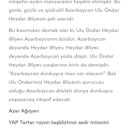
inkişafın aydın mənzərəsini təqdim etmişdir. Bu
günki, güclü və qüdrətli Azərbaycan Ulu Öndər
Heydər Əliyevin şah əsəridr.
Bu baxımdan demək olar ki, Ulu Öndər Heydər
Əliyev Azərbaycanın özüdür. Azərbaycan
deyəndə Heydər Əliyev, Heydər Əliyev
deyəndə Azərbaycan yada düşür. Ulu Öndər
Heydər Əliyev çıxışlarının birin də demişdir:
“Azərbaycan durduqca mən var olacam”. Bəli
Ulu Öndərimiz Heydər Əliyevin qurucusu
olduğu Azərbaycan dövləti dünya durduqca
yaşayacaq inkişaf edəcək.
Azər Ağayev
YAP Tərtər rayon təşkilatının sədr müavini