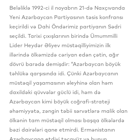
Beləliklə 1992-ci il noyabrın 21-də Naxçıvanda
Yeni Azərbaycan Partiyasının təsis konfransı
keçirildi və Dahi Öndərimiz partiyanın Sədri
seçildi. Tarixi çıxışlarının birində Ümummilli
Lider Heydər Əliyev müstəqilliyimizin ilk
illərində ölkəmizdə cəriyan edən çətin, ağır
dövrü barədə demişdir: “Azərbaycan böyük
təhlükə qarşısında idi. Çünki Azərbaycanın
müstəqil yaşamasının əleyhinə olan həm
daxildəki qüvvələr güclü idi, həm də
Azərbaycan kimi böyük coğrafi-strateji
əhəmiyyətə, zəngin təbii sərvətlərə malik olan
ölkənin tam müstəqil olması başqa ölkələrdə
bəzi dairələri qane etmirdi. Ermənistanın
Azərbaycana etdiyi təcavüz və bunun