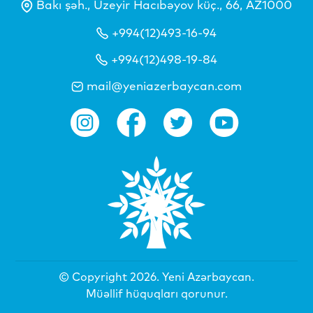
Bakı şəh., Üzeyir Hacıbəyov küç., 66, AZ1000
+994(12)493-16-94
+994(12)498-19-84
mail@yeniazerbaycan.com
© Copyright 2026.
Yeni Azərbaycan
.
Müəllif hüquqları qorunur.