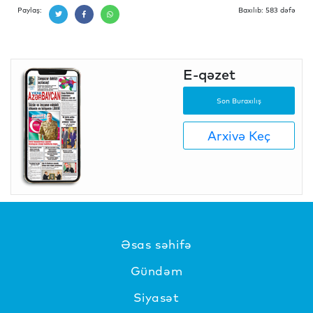
Paylaş:
Baxılıb: 583 dəfə
E-qəzet
Son Buraxılış
Arxivə Keç
Əsas səhifə
Gündəm
Siyasət