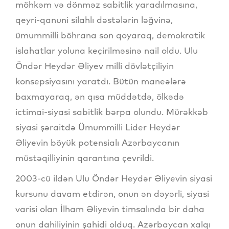
möhkəm və dönməz sabitlik yaradılmasına,
qeyri-qanuni silahlı dəstələrin ləğvinə,
ümummilli böhrana son qoyaraq, demokratik
islahatlar yoluna keçirilməsinə nail oldu. Ulu
Öndər Heydər Əliyev milli dövlətçiliyin
konsepsiyasını yaratdı. Bütün maneələrə
baxmayaraq, ən qısa müddətdə, ölkədə
ictimai-siyasi sabitlik bərpa olundu. Mürəkkəb
siyasi şəraitdə Ümummilli Lider Heydər
Əliyevin böyük potensialı Azərbaycanın
müstəqilliyinin qarantına çevrildi.
2003-cü ildən Ulu Öndər Heydər Əliyevin siyasi
kursunu davam etdirən, onun ən dəyərli, siyasi
varisi olan İlham Əliyevin timsalında bir daha
onun dahiliyinin şahidi olduq. Azərbaycan xalqı