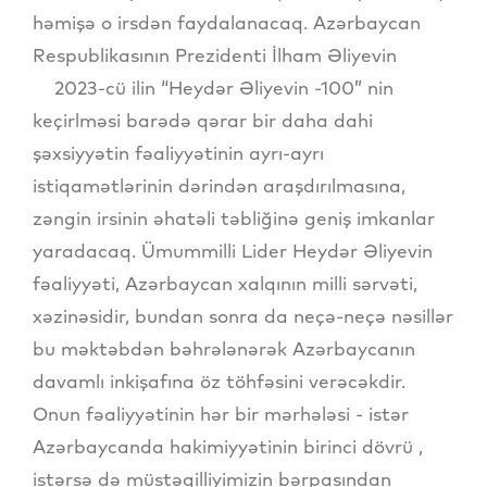
həmişə o irsdən faydalanacaq. Azərbaycan
Respublikasının Prezidenti İlham Əliyevin
2023-cü ilin “Heydər Əliyevin -100” nin
keçirlməsi barədə qərar bir daha dahi
şəxsiyyətin fəaliyyətinin ayrı-ayrı
istiqamətlərinin dərindən araşdırılmasına,
zəngin irsinin əhatəli təbliğinə geniş imkanlar
yaradacaq. Ümummilli Lider Heydər Əliyevin
fəaliyyəti, Azərbaycan xalqının milli sərvəti,
xəzinəsidir, bundan sonra da neçə-neçə nəsillər
bu məktəbdən bəhrələnərək Azərbaycanın
davamlı inkişafına öz töhfəsini verəcəkdir.
Onun fəaliyyətinin hər bir mərhələsi - istər
Azərbaycanda hakimiyyətinin birinci dövrü ,
istərsə də müstəqilliyimizin bərpasından