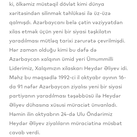
ki, ölkəmiz müstəqil dövlət kimi dünya
xəritəsindən silinmək təhlükəsi ilə üz-üzə
qalmışdı. Azərbaycanı belə çətin vəziyyətdən
xilas etmək üçün yeni bir siyasi təşkilatın
yaradılması mütləq tarixi zərurətə çevrilmişdi.
Hər zaman olduğu kimi bu dəfə də
Azərbaycan xalqının ümid yeri Ümummilli
Liderimiz, Xalqımızın xilaskarı Heydər Əliyev idi.
Məhz bu məqsədlə 1992-ci il oktyabr ayının 16-
da 91 nəfər Azərbaycan ziyalısı yeni bir siyasi
partiyanın yaradılması təşəbbüsü ilə Heydər
Əliyev dühasına xüsusi müraciət ünvanladı.
Həmin ilin oktyabrın 24-də Ulu Öndərimiz
Heydər Əliyev ziyalıların müraciətinə müsbət
cavab verdi.