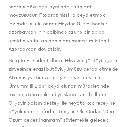
sonrakı dövr ayrı-ayrılıqda tədqiqat
mövzusudur. Fəxarət hissi ilə qeyd etmək
lazımdır ki, ulu öndər Heydər Əliyev hər bir
azərbaycanlının qəlbində özünə bir abidə
ucaldıb və bu abidənin adı müasir müstəqil
Azərbaycan dövlətidir.
Bu gün Prezident İlham Əliyevin gördüyü işlərin
zirvəsində ərazi bütövlüyümüzü bərpa etməklə
Ata vəsiyyətini yerinə yetirməsi dayanır.
Ümummilli Lider qeyd olunan müraciətində
axıra çatdıra bilmədiyi işlərin cənab İlham
Əliyevin xalqın dəstəyi ilə həyata keçirəcəyinə
böyük inamını ifadə etmişdir. Ulu Öndər “Ona
Özüm qədər inanıram” söyləməklə gələcək