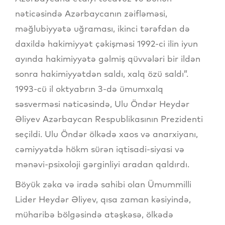
nəticəsində Azərbaycanın zəifləməsi,
məğlubiyyətə uğraması, ikinci tərəfdən də
daxildə hakimiyyət çəkişməsi 1992-ci ilin iyun
ayında hakimiyyətə gəlmiş qüvvələri bir ildən
sonra hakimiyyətdən saldı, xalq özü saldı”.
1993-cü il oktyabrın 3-də ümumxalq
səsverməsi nəticəsində, Ulu Öndər Heydər
Əliyev Azərbaycan Respublikasının Prezidenti
seçildi. Ulu Öndər ölkədə xaos və anarxiyanı,
cəmiyyətdə hökm sürən iqtisadi-siyasi və
mənəvi-psixoloji gərginliyi aradan qaldırdı.
Böyük zəka və iradə sahibi olan Ümummilli
Lider Heydər Əliyev, qısa zaman kəsiyində,
müharibə bölgəsində atəşkəsə, ölkədə