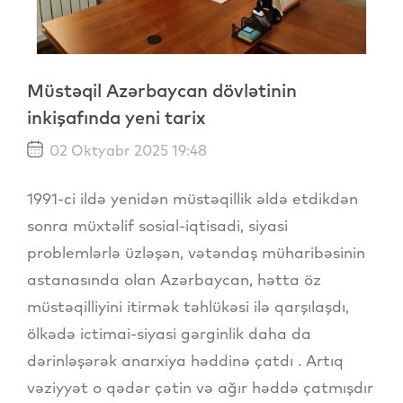
Müstəqil Azərbaycan dövlətinin
inkişafında yeni tarix
02 Oktyabr 2025 19:48
1991-ci ildə yenidən müstəqillik əldə etdikdən
sonra müxtəlif sosial-iqtisadi, siyasi
problemlərlə üzləşən, vətəndaş müharibəsinin
astanasında olan Azərbaycan, hətta öz
müstəqilliyini itirmək təhlükəsi ilə qarşılaşdı,
ölkədə ictimai-siyasi gərginlik daha da
dərinləşərək anarxiya həddinə çatdı . Artıq
vəziyyət o qədər çətin və ağır həddə çatmışdır