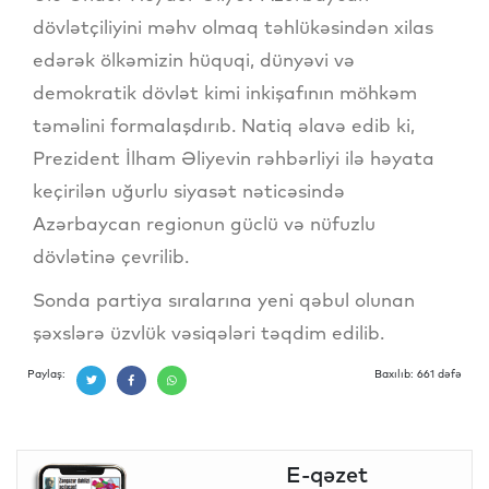
dövlətçiliyini məhv olmaq təhlükəsindən xilas
edərək ölkəmizin hüquqi, dünyəvi və
demokratik dövlət kimi inkişafının möhkəm
təməlini formalaşdırıb. Natiq əlavə edib ki,
Prezident İlham Əliyevin rəhbərliyi ilə həyata
keçirilən uğurlu siyasət nəticəsində
Azərbaycan regionun güclü və nüfuzlu
dövlətinə çevrilib.
Sonda partiya sıralarına yeni qəbul olunan
şəxslərə üzvlük vəsiqələri təqdim edilib.
Paylaş:
Baxılıb: 661 dəfə
E-qəzet