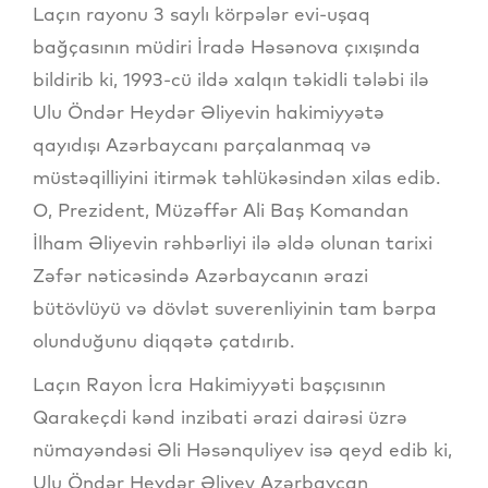
Laçın rayonu 3 saylı körpələr evi-uşaq
bağçasının müdiri İradə Həsənova çıxışında
bildirib ki, 1993-cü ildə xalqın təkidli tələbi ilə
Ulu Öndər Heydər Əliyevin hakimiyyətə
qayıdışı Azərbaycanı parçalanmaq və
müstəqilliyini itirmək təhlükəsindən xilas edib.
O, Prezident, Müzəffər Ali Baş Komandan
İlham Əliyevin rəhbərliyi ilə əldə olunan tarixi
Zəfər nəticəsində Azərbaycanın ərazi
bütövlüyü və dövlət suverenliyinin tam bərpa
olunduğunu diqqətə çatdırıb.
Laçın Rayon İcra Hakimiyyəti başçısının
Qarakeçdi kənd inzibati ərazi dairəsi üzrə
nümayəndəsi Əli Həsənquliyev isə qeyd edib ki,
Ulu Öndər Heydər Əliyev Azərbaycan