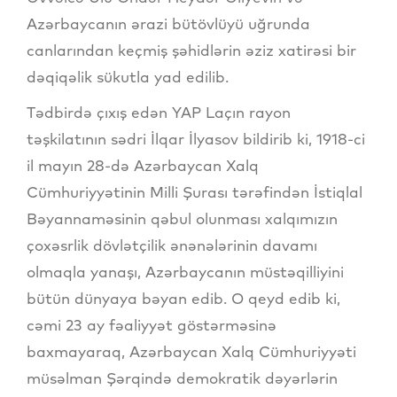
Azərbaycanın ərazi bütövlüyü uğrunda
canlarından keçmiş şəhidlərin əziz xatirəsi bir
dəqiqəlik sükutla yad edilib.
Tədbirdə çıxış edən YAP Laçın rayon
təşkilatının sədri İlqar İlyasov bildirib ki, 1918-ci
il mayın 28-də Azərbaycan Xalq
Cümhuriyyətinin Milli Şurası tərəfindən İstiqlal
Bəyannaməsinin qəbul olunması xalqımızın
çoxəsrlik dövlətçilik ənənələrinin davamı
olmaqla yanaşı, Azərbaycanın müstəqilliyini
bütün dünyaya bəyan edib. O qeyd edib ki,
cəmi 23 ay fəaliyyət göstərməsinə
baxmayaraq, Azərbaycan Xalq Cümhuriyyəti
müsəlman Şərqində demokratik dəyərlərin