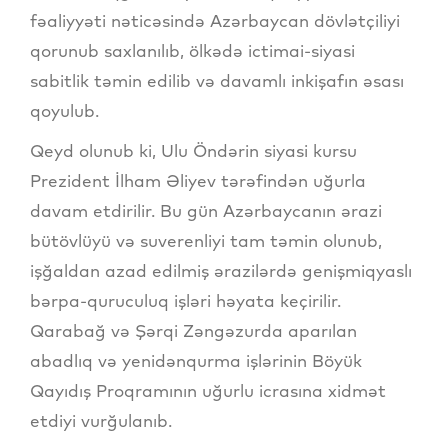
fəaliyyəti nəticəsində Azərbaycan dövlətçiliyi
qorunub saxlanılıb, ölkədə ictimai-siyasi
sabitlik təmin edilib və davamlı inkişafın əsası
qoyulub.
Qeyd olunub ki, Ulu Öndərin siyasi kursu
Prezident İlham Əliyev tərəfindən uğurla
davam etdirilir. Bu gün Azərbaycanın ərazi
bütövlüyü və suverenliyi tam təmin olunub,
işğaldan azad edilmiş ərazilərdə genişmiqyaslı
bərpa-quruculuq işləri həyata keçirilir.
Qarabağ və Şərqi Zəngəzurda aparılan
abadlıq və yenidənqurma işlərinin Böyük
Qayıdış Proqramının uğurlu icrasına xidmət
etdiyi vurğulanıb.