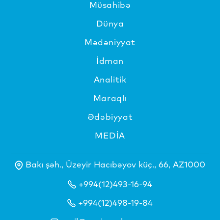
Müsahibə
Dünya
Mədəniyyat
İdman
Analitik
Maraqlı
Ədəbiyyat
MEDİA
Bakı şəh., Üzeyir Hacıbəyov küç., 66, AZ1000
+994(12)493-16-94
+994(12)498-19-84