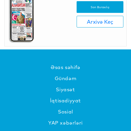
Son Buraxılış
Arxivə Keç
Əsas səhifə
Gündəm
Siyasət
İqtisadiyyat
Sosial
YAP xəbərləri