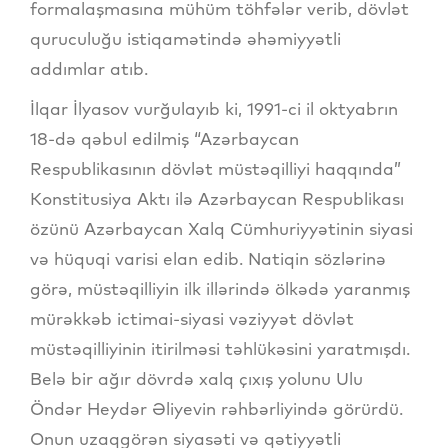
formalaşmasına mühüm töhfələr verib, dövlət
quruculuğu istiqamətində əhəmiyyətli
addımlar atıb.
İlqar İlyasov vurğulayıb ki, 1991-ci il oktyabrın
18-də qəbul edilmiş “Azərbaycan
Respublikasının dövlət müstəqilliyi haqqında”
Konstitusiya Aktı ilə Azərbaycan Respublikası
özünü Azərbaycan Xalq Cümhuriyyətinin siyasi
və hüquqi varisi elan edib. Natiqin sözlərinə
görə, müstəqilliyin ilk illərində ölkədə yaranmış
mürəkkəb ictimai-siyasi vəziyyət dövlət
müstəqilliyinin itirilməsi təhlükəsini yaratmışdı.
Belə bir ağır dövrdə xalq çıxış yolunu Ulu
Öndər Heydər Əliyevin rəhbərliyində görürdü.
Onun uzaqgörən siyasəti və qətiyyətli