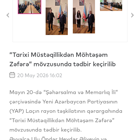
Previous
N
“Tarixi Müstəqillikdən Möhtəşəm
Zəfərə” mövzusunda tədbir keçirilib
20 May 2026 16:02
Mayın 20-də “Şəhərsalma və Memarlıq İli”
çərçivəsində Yeni Azərbaycan Partiyasının
(YAP) Laçın rayon təşkilatının qərargahında
“Tarixi Müstəqillikdən Möhtəşəm Zəfərə”
mövzusunda tədbir keçirilib.
Əvvəlcə Ulu Öndər Heydər Əliyevin və