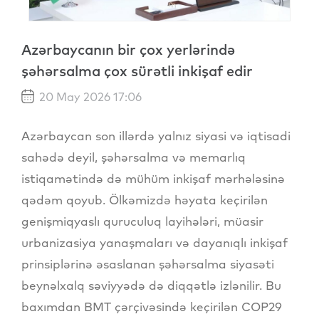
Azərbaycanın bir çox yerlərində
şəhərsalma çox sürətli inkişaf edir
20 May 2026 17:06
Azərbaycan son illərdə yalnız siyasi və iqtisadi
sahədə deyil, şəhərsalma və memarlıq
istiqamətində də mühüm inkişaf mərhələsinə
qədəm qoyub. Ölkəmizdə həyata keçirilən
genişmiqyaslı quruculuq layihələri, müasir
urbanizasiya yanaşmaları və dayanıqlı inkişaf
prinsiplərinə əsaslanan şəhərsalma siyasəti
beynəlxalq səviyyədə də diqqətlə izlənilir. Bu
baxımdan BMT çərçivəsində keçirilən COP29