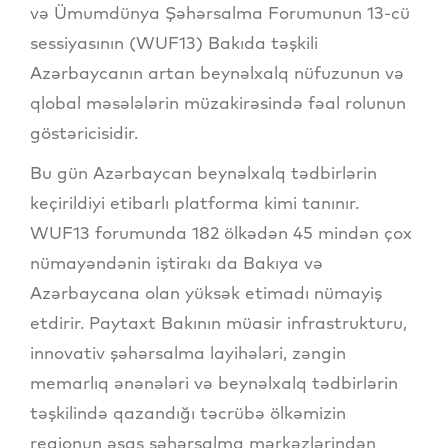
və Ümumdünya Şəhərsalma Forumunun 13-cü
sessiyasının (WUF13) Bakıda təşkili
Azərbaycanın artan beynəlxalq nüfuzunun və
qlobal məsələlərin müzakirəsində fəal rolunun
göstəricisidir.
Bu gün Azərbaycan beynəlxalq tədbirlərin
keçirildiyi etibarlı platforma kimi tanınır.
WUF13 forumunda 182 ölkədən 45 mindən çox
nümayəndənin iştirakı da Bakıya və
Azərbaycana olan yüksək etimadı nümayiş
etdirir. Paytaxt Bakının müasir infrastrukturu,
innovativ şəhərsalma layihələri, zəngin
memarlıq ənənələri və beynəlxalq tədbirlərin
təşkilində qazandığı təcrübə ölkəmizin
regionun əsas şəhərsalma mərkəzlərindən