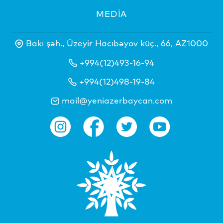
MEDİA
Bakı şəh., Üzeyir Hacıbəyov küç., 66, AZ1000
+994(12)493-16-94
+994(12)498-19-84
mail@yeniazerbaycan.com