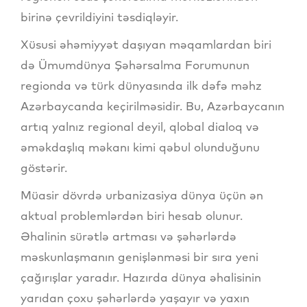
birinə çevrildiyini təsdiqləyir.
Xüsusi əhəmiyyət daşıyan məqamlardan biri
də Ümumdünya Şəhərsalma Forumunun
regionda və türk dünyasında ilk dəfə məhz
Azərbaycanda keçirilməsidir. Bu, Azərbaycanın
artıq yalnız regional deyil, qlobal dialoq və
əməkdaşlıq məkanı kimi qəbul olunduğunu
göstərir.
Müasir dövrdə urbanizasiya dünya üçün ən
aktual problemlərdən biri hesab olunur.
Əhalinin sürətlə artması və şəhərlərdə
məskunlaşmanın genişlənməsi bir sıra yeni
çağırışlar yaradır. Hazırda dünya əhalisinin
yarıdan çoxu şəhərlərdə yaşayır və yaxın