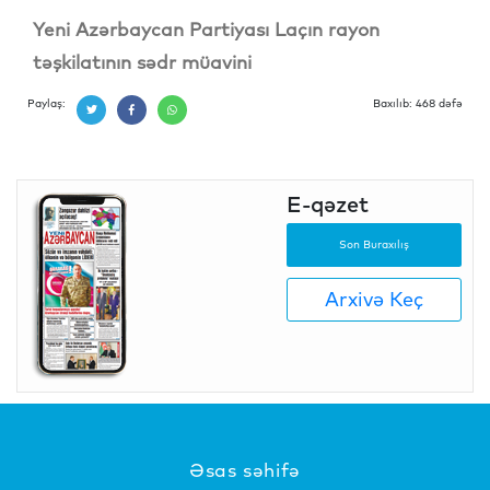
Yeni Azərbaycan Partiyası Laçın rayon
təşkilatının sədr müavini
Paylaş:
Baxılıb: 468 dəfə
E-qəzet
Son Buraxılış
Arxivə Keç
Əsas səhifə