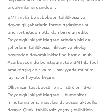
problemlər sırasındadır.
BMT məhz bu səbəbdən təhlükəsiz və
dayanıqlı şəhərlərin formalaşdırılmasını
prioritet istiqamətlərdən biri elan edib.
Dayanıqlı İnkişaf Məqsədlərindən biri də
şəhərlərin təhlükəsiz, inklüziv və ekoloji
baxımdan davamlı inkişafına həsr olunub.
Azərbaycan da bu istiqamətdə BMT ilə fəal
əməkdaşlıq edir və milli səviyyədə mühüm
layihələr həyata keçirir.
Ölkəmizin təşəbbüsü ilə irəli sürülən 18-ci
Dayanıqlı İnkişaf Məqsədi - humanitar
minatəmizləmə məsələsi də xüsusi aktuallıq
daşıyır. Çünki təhlükəsiz yaşayış mühitinin