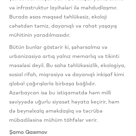
və infrastruktur layihələri ilə məhdudlaşmır.
Burada əsas məqsəd təhlükəsiz, ekoloji
cəhətdən təmiz, dayanıqlı və rahat yaşayış
mühitinin yaradılmasıdır.
Bütün bunlar göstərir ki, şəhərsalma və
urbanizasiya artıq yalnız memarlıq və tikinti
məsələsi deyil. Bu sahə təhlükəsizlik, ekologiya,
sosial rifah, miqrasiya və dayanıqlı inkişaf kimi
qlobal çağırışlarla birbaşa bağlıdır.
Azərbaycan isə bu istiqamətdə həm milli
səviyyədə uğurlu siyasət həyata keçirir, həm
də beynəlxalq əməkdaşlıq və təcrübə
mübadiləsinə mühüm töhfələr verir.
Şamo Qasımov