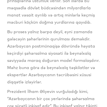
prinsiplərinə üstünlük verilir. Son illərdə bu
məqsədlə dövlət büdcəsindən milyardlarla
manat vəsait ayrılıb və artıq minlərlə keçmiş
məcburi köçkün doğma yurdlarına qayıdıb.
Bu proses yalnız bərpa deyil, eyni zamanda
gələcəyin şəhərlərinin qurulması deməkdir.
Azərbaycan postmünaqişə dövründə həyata
keçirdiyi şəhərsalma siyasəti ilə beynəlxalq
səviyyədə maraq doğuran model formalaşdırır.
Məhz buna görə də beynəlxalq təşkilatlar və
ekspertlər Azərbaycanın təcrübəsini xüsusi
diqqətlə izləyirlər.
Prezident İlham Əliyevin vurğuladığı kimi,
“Azərbaycanın bir çox yerlərində şəhərsalma
çox sürətli inkişaf edir”. Bu inkişaf yalnız tikinti