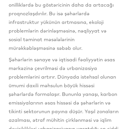
onilliklərdə bu göstəricinin daha da artacağı
proqnozlaşdırılır. Bu isə şəhərlərdə
infrastruktur yükünün artmasına, ekoloji
problemlərin dərinləşməsinə, nəqliyyat və
sosial təminat məsələlərinin
mürəkkəbləşməsinə səbəb olur.
Şəhərlərin sənaye və iqtisadi fəaliyyətin əsas
mərkəzinə çevrilməsi də urbanizasiya
problemlərini artırır. Dünyada istehsal olunan
ümumi daxili məhsulun böyük hissəsi
şəhərlərdə formalaşır. Bununla yanaşı, karbon
emissiyalarının əsas hissəsi də şəhərlərin və
tikinti sektorunun payına düşür. Yaşıl zonaların
azalması, ətraf mühitin çirklənməsi və iqlim
dəyişiklikləri urbanizasiyanın yaratdığı ən ciddi