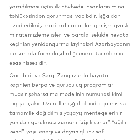
yaradılması üçün ilk növbədə insanların mina
təhlükəsindən qorunması vacibdir. İşğaldan
azad edilmiş ərazilərdə aparılan genişmiqyaslı
minatəmizləmə işləri və paralel şəkildə həyata
keçirilən yenidənqurma layihələri Azərbaycanın
bu sahədə formalaşdırdığı unikal təcrübənin
əsas hissəsidir.
Qarabağ və Şərqi Zəngəzurda həyata
keçirilən bərpa və quruculuq proqramları
müasir şəhərsalma modelinin nümunəsi kimi
diqqət çəkir. Uzun illər işğal altında qalmış və
tamamilə dağıdılmış yaşayış məntəqələrinin
yenidən qurulması zamanı “ağıllı şəhər”, “ağıllı
kənd”, yaşıl enerji və dayanıqlı inkişaf