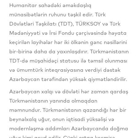
Humanitar sahədəki əməkdaşlıq
münasibətlərin ruhunu təşkil edir. Türk
Dövlətləri Təşkilatı (TDT), TÜRKSOY və Türk
Mədəniyyəti və İrsi Fondu çərçivəsində həyata
keçirilən layihələr hər iki ölkənin gənc nəsillərini
bir-birinə daha da yaxınlaşdırır. Türkmənistanın
TDT-də müşahidəçi statusu ilə təmsil olunması
və ümumtürk inteqrasiyasına verdiyi dəstək
Azərbaycan tərəfindən yüksək qiymətləndirilir.
Azərbaycan xalqı və dövləti hər zaman qardaş
Türkmənistanın yanında olmaqdan
məmnundur. Türkmənistanın qazandığı hər bir
beynəlxalq uğur, onun iqtisadi yüksəlişi və
modernləşmə addımları Azərbaycanda doğma
uğur kimi qeyd edilir. Çünki ortaq keçmişə