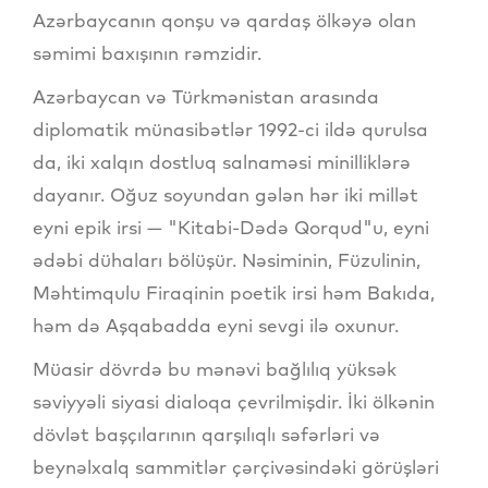
Azərbaycanın qonşu və qardaş ölkəyə olan
səmimi baxışının rəmzidir.
Azərbaycan və Türkmənistan arasında
diplomatik münasibətlər 1992-ci ildə qurulsa
da, iki xalqın dostluq salnaməsi minilliklərə
dayanır. Oğuz soyundan gələn hər iki millət
eyni epik irsi — "Kitabi-Dədə Qorqud"u, eyni
ədəbi dühaları bölüşür. Nəsiminin, Füzulinin,
Məhtimqulu Firaqinin poetik irsi həm Bakıda,
həm də Aşqabadda eyni sevgi ilə oxunur.
Müasir dövrdə bu mənəvi bağlılıq yüksək
səviyyəli siyasi dialoqa çevrilmişdir. İki ölkənin
dövlət başçılarının qarşılıqlı səfərləri və
beynəlxalq sammitlər çərçivəsindəki görüşləri