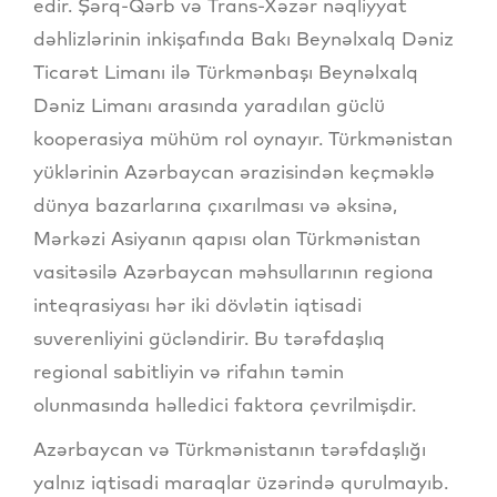
edir. Şərq-Qərb və Trans-Xəzər nəqliyyat
dəhlizlərinin inkişafında Bakı Beynəlxalq Dəniz
Ticarət Limanı ilə Türkmənbaşı Beynəlxalq
Dəniz Limanı arasında yaradılan güclü
kooperasiya mühüm rol oynayır. Türkmənistan
yüklərinin Azərbaycan ərazisindən keçməklə
dünya bazarlarına çıxarılması və əksinə,
Mərkəzi Asiyanın qapısı olan Türkmənistan
vasitəsilə Azərbaycan məhsullarının regiona
inteqrasiyası hər iki dövlətin iqtisadi
suverenliyini gücləndirir. Bu tərəfdaşlıq
regional sabitliyin və rifahın təmin
olunmasında həlledici faktora çevrilmişdir.
Azərbaycan və Türkmənistanın tərəfdaşlığı
yalnız iqtisadi maraqlar üzərində qurulmayıb.