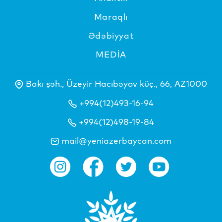
Maraqlı
Ədəbiyyat
MEDİA
Bakı şəh., Üzeyir Hacıbəyov küç., 66, AZ1000
+994(12)493-16-94
+994(12)498-19-84
mail@yeniazerbaycan.com