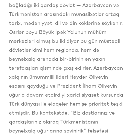
bağladığı iki qardaş dövlət — Azərbaycan və
Türkmənistan arasındakı münasibətlər ortaq
tarix, mədəniyyət, dil və din köklərinə söykənir.
Əsrlər boyu Böyük İpək Yolunun mühüm
mərkəzləri olmuş bu iki diyar bu gün müstəqil
dövlətlər kimi həm regionda, həm də
beynəlxalq arenada bir-birinin ən yaxın
tərəfdaşları qismində çıxış edirlər. Azərbaycan
xalqının ümummilli lideri Heydər Əliyevin
əsasını qoyduğu və Prezident İlham Əliyevin
uğurla davam etdirdiyi xarici siyasət kursunda
Türk dünyası ilə əlaqələr həmişə prioritet təşkil
etmişdir. Bu kontekstdə, "Biz dostlarınız və
qardaşlarınız olaraq Türkmənistanın
beynəlxalq uğurlarına sevinirik" fəlsəfəsi