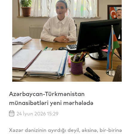
Azərbaycan-Türkmənistan
münasibətləri yeni mərhələdə
24 İyun 2026 15:29
Xəzər dənizinin ayırdığı deyil, əksinə, bir-birinə