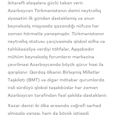
ikitərəfli əlaqələrə güclü təkan verir.
Azərbaycan Türkmənistanın daimi neytrallıq
siyasətini ilk gündən dəstəkləmiş və onun
beynəlxalq miqyasda qazandığı nüfuza hər
zaman hörmətlə yanaşmışdır. Türkmənistanın
neytrallıq statusu çərçivəsində qlobal sülhə və
təhlükəsizliyə verdiyi töhfələr, Aşqabadın
mühüm beynəlxalq forumların mərkəzinə
çevrilməsi Azərbaycanda böyük qürur hissi ilə
qarşılanır. Qardaş ölkənin Birləşmiş Millətlər
Təşkilatı (BMT) və digər mötəbər qurumlarda
irəli sürdüyü qlobal təşəbbüslər hər zaman
Azərbaycan tərəfindən fəal şəkildə dəstəklənir.
Xəzər dənizi iki ölkə arasında coğrafi sərhəd
olmaqla yanaşı, həm də böyük iqtisadi