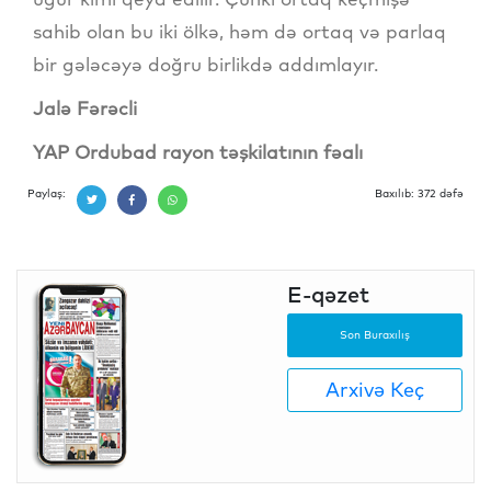
sahib olan bu iki ölkə, həm də ortaq və parlaq
bir gələcəyə doğru birlikdə addımlayır.
Jalə Fərəcli
YAP Ordubad rayon təşkilatının fəalı
Paylaş:
Baxılıb: 372 dəfə
E-qəzet
Son Buraxılış
Arxivə Keç