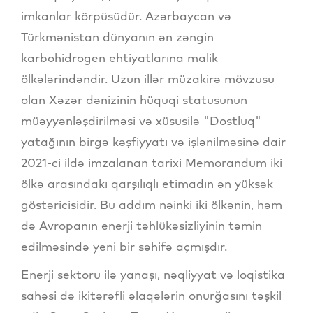
imkanlar körpüsüdür. Azərbaycan və
Türkmənistan dünyanın ən zəngin
karbohidrogen ehtiyatlarına malik
ölkələrindəndir. Uzun illər müzakirə mövzusu
olan Xəzər dənizinin hüquqi statusunun
müəyyənləşdirilməsi və xüsusilə "Dostluq"
yatağının birgə kəşfiyyatı və işlənilməsinə dair
2021-ci ildə imzalanan tarixi Memorandum iki
ölkə arasındakı qarşılıqlı etimadın ən yüksək
göstəricisidir. Bu addım nəinki iki ölkənin, həm
də Avropanın enerji təhlükəsizliyinin təmin
edilməsində yeni bir səhifə açmışdır.
Enerji sektoru ilə yanaşı, nəqliyyat və loqistika
sahəsi də ikitərəfli əlaqələrin onurğasını təşkil