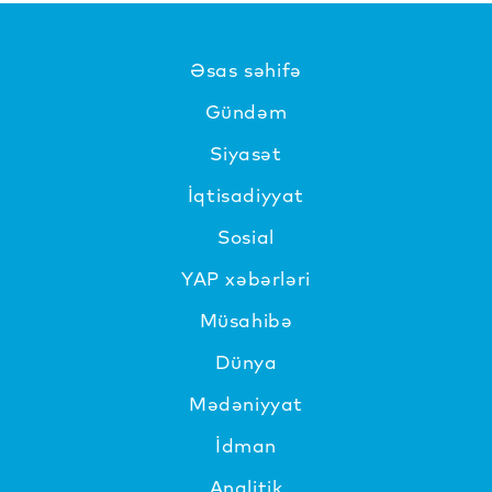
Əsas səhifə
Gündəm
Siyasət
İqtisadiyyat
Sosial
YAP xəbərləri
Müsahibə
Dünya
Mədəniyyat
İdman
Analitik