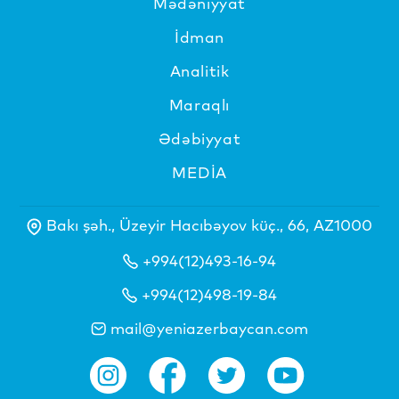
Mədəniyyat
İdman
Analitik
Maraqlı
Ədəbiyyat
MEDİA
Bakı şəh., Üzeyir Hacıbəyov küç., 66, AZ1000
+994(12)493-16-94
+994(12)498-19-84
mail@yeniazerbaycan.com