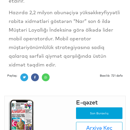
etdirir.
Hazırda 2,2 milyon abunəçiyə yüksəkkeyfiyyətli
rabitə xidmətləri göstərən “Nar” son 6 ildə
Müştəri Loyallığı İndeksinə görə ölkədə lider
mobil operatordur. Mobil operator
müştəriyönümlülük strategiyasına sadiq
qalaraq sərfəli qiymət qarşılığında üstün
xidmət təqdim edir.
Paylaş:
Baxılıb: 721 dəfə
E-qəzet
Son Buraxılış
Arxivə Keç