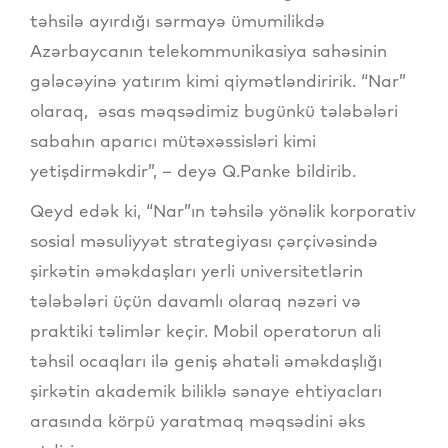
təhsilə ayırdığı sərmayə ümumilikdə
Azərbaycanın telekommunikasiya sahəsinin
gələcəyinə yatırım kimi qiymətləndiririk. “Nar”
olaraq, əsas məqsədimiz bugünkü tələbələri
sabahın aparıcı mütəxəssisləri kimi
yetişdirməkdir”, – deyə Q.Panke bildirib.
Qeyd edək ki, “Nar”ın təhsilə yönəlik korporativ
sosial məsuliyyət strategiyası çərçivəsində
şirkətin əməkdaşları yerli universitetlərin
tələbələri üçün davamlı olaraq nəzəri və
praktiki təlimlər keçir. Mobil operatorun ali
təhsil ocaqları ilə geniş əhatəli əməkdaşlığı
şirkətin akademik biliklə sənaye ehtiyacları
arasında körpü yaratmaq məqsədini əks