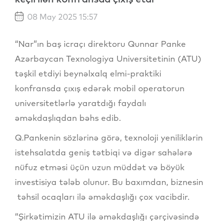
08 May 2025 15:57
“Nar”ın baş icraçı direktoru Qunnar Panke
Azərbaycan Texnologiya Universitetinin (ATU)
təşkil etdiyi beynəlxalq elmi-praktiki
konfransda çıxış edərək mobil operatorun
universitetlərlə yaratdığı faydalı
əməkdaşlıqdan bəhs edib.
Q.Pankenin sözlərinə görə, texnoloji yeniliklərin
istehsalatda geniş tətbiqi və digər sahələrə
nüfuz etməsi üçün uzun müddət və böyük
investisiya tələb olunur. Bu baxımdan, biznesin
təhsil ocaqları ilə əməkdaşlığı çox vacibdir.
“Şirkətimizin ATU ilə əməkdaşlığı çərçivəsində