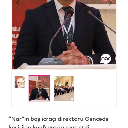
Previous
Nex
“Nar”ın baş icraçı direktoru Gəncədə
keçirilən konfransda çıxış etdi