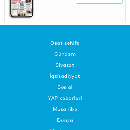
Əsas səhifə
Gündəm
Siyasət
İqtisadiyyat
Sosial
YAP xəbərləri
Müsahibə
Dünya