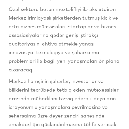
Özəl sektoru bütün müxtəlifliyi ilə əks etdirən
Mərkəz irimiqyaslı şirkətlərdən tutmuş kiçik və
orta biznes müəssisələri, startaplar və biznes
assosiasiyalarına qədər geniş iştirakçı
auditoriyasını ehtiva etməklə yanaşı,
innovasiya, texnologiya və şəhərsalma
problemləri ilə bağlı yeni yanaşmaları ön plana
çıxaracaq.
Mərkəz həmçinin şəhərlər, investorlar və
biliklərini təcrübədə tətbiq edən mütəxəssislər
arasında mübadiləni təşviq edərək ideyaların
icrayönümlü yanaşmalara çevrilməsinə və
şəhərsalma üzrə dəyər zənciri sahəsində
əməkdaşlığın gücləndirilməsinə töhfə verəcək.