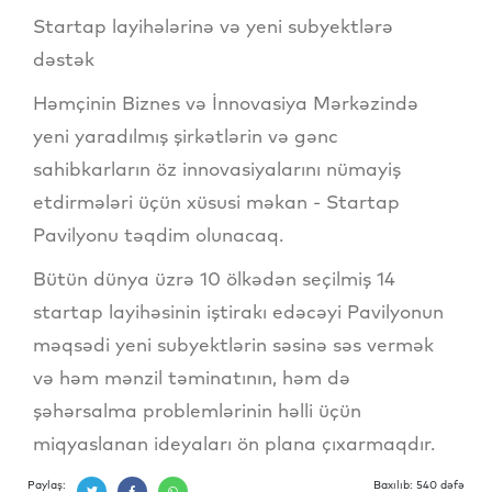
Startap layihələrinə və yeni subyektlərə
dəstək
Həmçinin Biznes və İnnovasiya Mərkəzində
yeni yaradılmış şirkətlərin və gənc
sahibkarların öz innovasiyalarını nümayiş
etdirmələri üçün xüsusi məkan - Startap
Pavilyonu təqdim olunacaq.
Bütün dünya üzrə 10 ölkədən seçilmiş 14
startap layihəsinin iştirakı edəcəyi Pavilyonun
məqsədi yeni subyektlərin səsinə səs vermək
və həm mənzil təminatının, həm də
şəhərsalma problemlərinin həlli üçün
miqyaslanan ideyaları ön plana çıxarmaqdır.
Paylaş:
Baxılıb: 540 dəfə