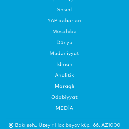
Sosial
YAP xəbərləri
Müsahibə
Dünya
Mədəniyyat
İdman
Analitik
Maraqlı
Ədəbiyyat
MEDİA
Bakı şəh., Üzeyir Hacıbəyov küç., 66, AZ1000