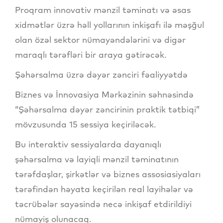
Proqram innovativ mənzil təminatı və əsas
xidmətlər üzrə həll yollarının inkişafı ilə məşğul
olan özəl sektor nümayəndələrini və digər
maraqlı tərəfləri bir araya gətirəcək.
Şəhərsalma üzrə dəyər zənciri fəaliyyətdə
Biznes və İnnovasiya Mərkəzinin səhnəsində
“Şəhərsalma dəyər zəncirinin praktik tətbiqi”
mövzusunda 15 sessiya keçiriləcək.
Bu interaktiv sessiyalarda dayanıqlı
şəhərsalma və layiqli mənzil təminatının
tərəfdaşlar, şirkətlər və biznes assosiasiyaları
tərəfindən həyata keçirilən real layihələr və
təcrübələr sayəsində necə inkişaf etdirildiyi
nümayiş olunacaq.