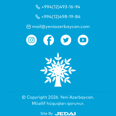
+994(12)493-16-94
+994(12)498-19-84
mail@yeniazerbaycan.com
© Copyright 2026.
Yeni Azərbaycan
.
Müəllif hüquqları qorunur.
Site By