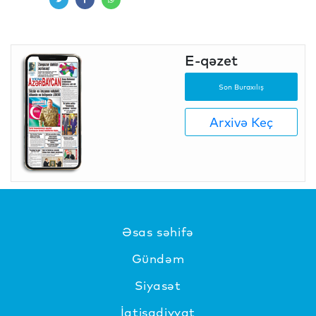
E-qəzet
Son Buraxılış
Arxivə Keç
Əsas səhifə
Gündəm
Siyasət
İqtisadiyyat