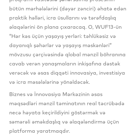
bütün mərhələlərini (dəyər zənciri) əhatə edən
praktik həlləri, icra üsullarını və tərəfdaşlıq
əlaqələrini ön plana çıxaracaq. O, WUF13-ün
“Hər kəs üçün yaşayış yerləri: təhlükəsiz və
dayanıqlı şəhərlər və yaşayış məskənləri”
mövzusu çərçivəsində qlobal mənzil böhranına
cavab verən yanaşmaların inkişafına dəstək
verəcək və əsas diqqəti innovasiya, investisiya
və icra məsələlərinə yönəldəcək.
Biznes və İnnovasiya Mərkəzinin əsas
məqsədləri mənzil təminatının real təcrübədə
necə həyata keçirildiyini göstərmək və
səmərəli əməkdaşlıq və əlaqələndirmə üçün
platforma yaratmaqdır.