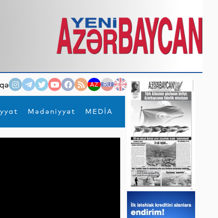
qə
AZ
RU
EN
yyat
Mədəniyyət
MEDİA
×