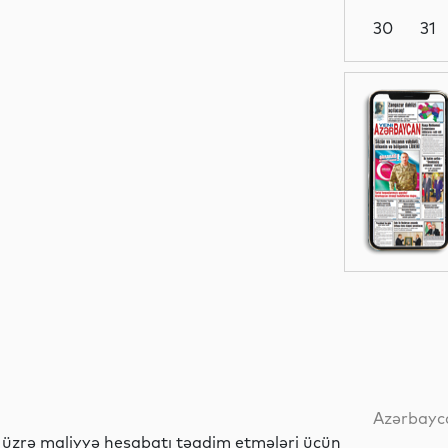
30
31
Dünya
Siyasət
MEDİA
Siyasət
Azərbayca
il üzrə maliyyə hesabatı təqdim etmələri üçün