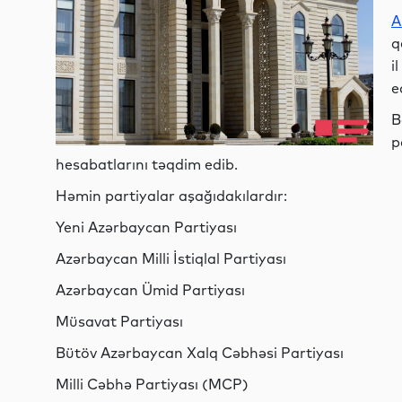
A
q
i
e
B
p
hesabatlarını təqdim edib.
Həmin partiyalar aşağıdakılardır:
Yeni Azərbaycan Partiyası
Azərbaycan Milli İstiqlal Partiyası
Azərbaycan Ümid Partiyası
Müsavat Partiyası
Bütöv Azərbaycan Xalq Cəbhəsi Partiyası
Milli Cəbhə Partiyası (MCP)