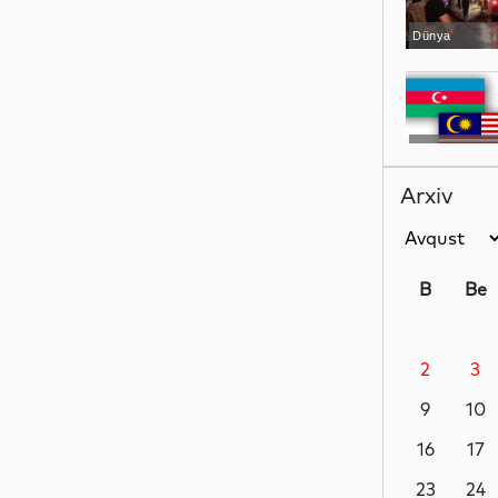
Dünya
Siyasət
Arxiv
Gündəm
B
Be
2
3
Siyasət
9
10
16
17
Siyasət
23
24