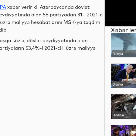
PA
xəbər verir ki, Azərbaycanda dövlət
eydiyyatında olan 58 partiyadan 31-i 2021-ci
l üzrə maliyyə hesabatlarını MSK-ya təqdim
Xəbər le
dib.
aşqa sözlə, dövlət qeydiyyatında olan
artiyaların 53,4%-i 2021-ci il üzrə maliyyə
Dünya
Dünya
Hadisə