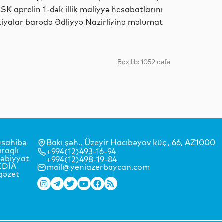
K aprelin 1-dək illik maliyyə hesabatlarını
rtiyalar barədə Ədliyyə Nazirliyinə məlumat
Sosial
Baxılıb: 1052 dəfə
MEDİA
MEDİA
sahibə
Bakı şəh., Üzeyir Hacıbəyov küç., 66, AZ1000
raqlı
+994(12)493-16-94
əbiyyat
+994(12)498-19-84
EDİA
mail@yeniazerbaycan.com
qəzet
Dünya