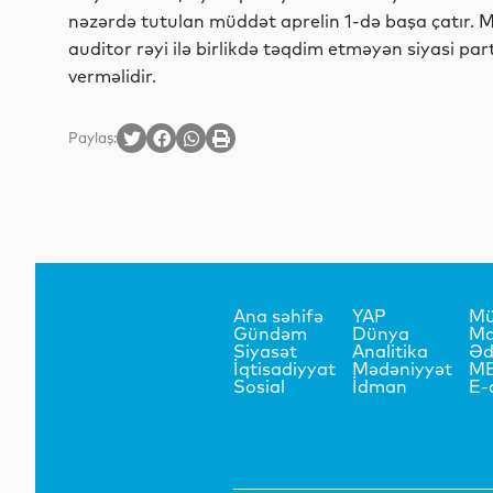
nəzərdə tutulan müddət aprelin 1-də başa çatır. MS
auditor rəyi ilə birlikdə təqdim etməyən siyasi pa
verməlidir.
Paylaş:
Ana səhifə
YAP
Mü
Gündəm
Dünya
Ma
Siyasət
Analitika
Əd
İqtisadiyyat
Mədəniyyət
M
Sosial
İdman
E-