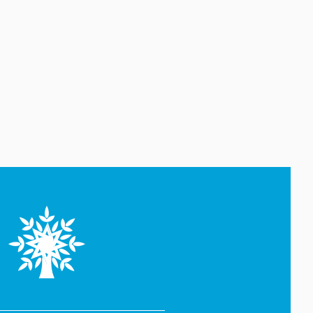
açıqlanıb
07 Avqust 13:20
Media və Yayım Şurasına əlavə
hüquq və vəzifələr verilib
07 Avqust 13:04
Media və Yayım Şurası
yaradılıb
07 Avqust 12:55
Tramp müdafiə nazirindən
razılıq edib
07 Avqust 12:43
İmişlidə traktorun altında
qalan uşaq ölüb