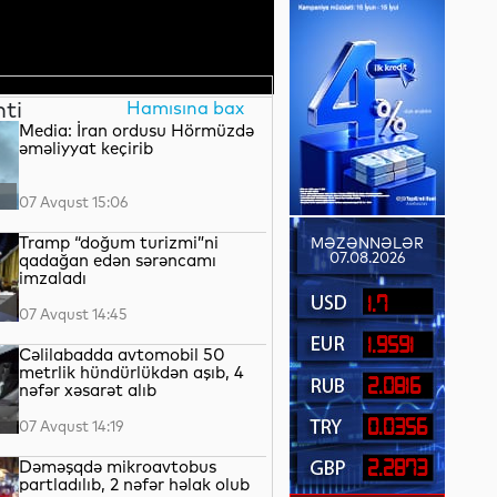
nti
Hamısına bax
Media: İran ordusu Hörmüzdə
əməliyyat keçirib
07 Avqust 15:06
Tramp “doğum turizmi”ni
MƏZƏNNƏLƏR
07.08.2026
qadağan edən sərəncamı
imzaladı
1.7
07 Avqust 14:45
1.9591
Cəlilabadda avtomobil 50
metrlik hündürlükdən aşıb, 4
2.0816
nəfər xəsarət alıb
0.0356
07 Avqust 14:19
Dəməşqdə mikroavtobus
2.2873
partladılıb, 2 nəfər həlak olub