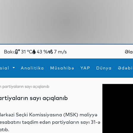
Bakı:
31 °C
43 %
7 m/s
Əla
sial
Analitika
Müsahibə
YAP
Dünya
Ədəbi
partiyaların sayı açıqlanıb
ya
İdman
Maraqlı
tiyaların sayı açıqlanıb
İdman
Yeni texnologiyalar
ərkəzi Seçki Komissiyasına (MSK) maliyyə
esabatını təqdim edən partiyaların sayı 31-ə
atıb.