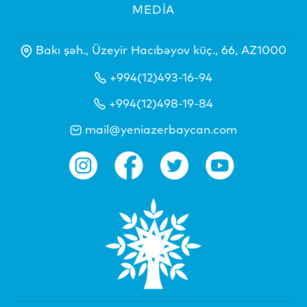
MEDİA
Bakı şəh., Üzeyir Hacıbəyov küç., 66, AZ1000
+994(12)493-16-94
+994(12)498-19-84
mail@yeniazerbaycan.com