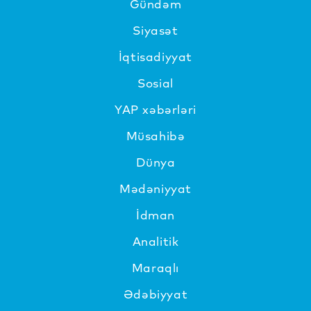
Gündəm
Siyasət
İqtisadiyyat
Sosial
YAP xəbərləri
Müsahibə
Dünya
Mədəniyyat
İdman
Analitik
Maraqlı
Ədəbiyyat