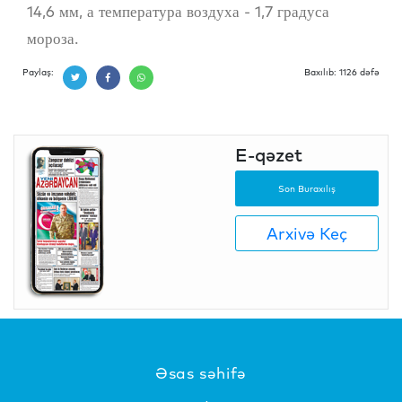
14,6 мм, а температура воздуха - 1,7 градуса
мороза.
Paylaş:
Baxılıb: 1126 dəfə
E-qəzet
Son Buraxılış
Arxivə Keç
Əsas səhifə