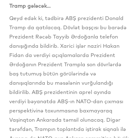
Tramp gələcək...
Qeyd edək ki, tədbirə ABŞ prezidenti Donald
Tramp da qatılacaq. Dövlət başçısı bu barədə
Prezident Rəcəb Tayyib Ərdoğanla telefon
danışığında bildirib. Xarici işlər naziri Hakan
Fidan da verdiyi açıqlamalarda Prezident
Ərdoğanın Prezident Trampla son dövrlərdə
baş tutumuş bütün görülərində və
danışıqlarında bu məsələnin vurğulandığı
bildirilib. ABŞ prezidentinin aprel ayında
verdiyi bəyanatda ABŞ-ın NATO-dan çıxması
perspektivinə toxunmasına baxmayaraq
Vaşinqton Ankarada təmsil olunacaq. Digər
tərəfdən, Trampın toplantıda iştirak siqnalı ilə