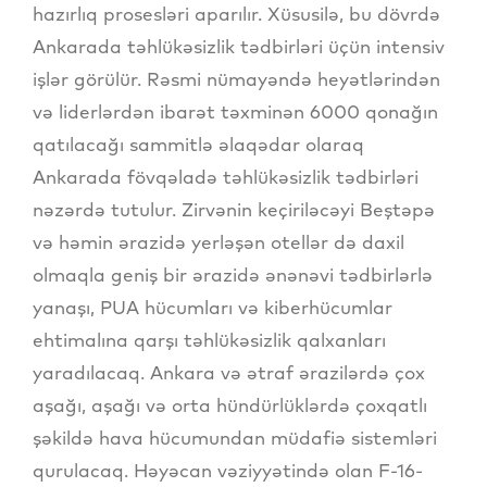
hazırlıq prosesləri aparılır. Xüsusilə, bu dövrdə
Ankarada təhlükəsizlik tədbirləri üçün intensiv
işlər görülür. Rəsmi nümayəndə heyətlərindən
və liderlərdən ibarət təxminən 6000 qonağın
qatılacağı sammitlə əlaqədar olaraq
Ankarada fövqəladə təhlükəsizlik tədbirləri
nəzərdə tutulur. Zirvənin keçiriləcəyi Beştəpə
və həmin ərazidə yerləşən otellər də daxil
olmaqla geniş bir ərazidə ənənəvi tədbirlərlə
yanaşı, PUA hücumları və kiberhücumlar
ehtimalına qarşı təhlükəsizlik qalxanları
yaradılacaq. Ankara və ətraf ərazilərdə çox
aşağı, aşağı və orta hündürlüklərdə çoxqatlı
şəkildə hava hücumundan müdafiə sistemləri
qurulacaq. Həyəcan vəziyyətində olan F-16-