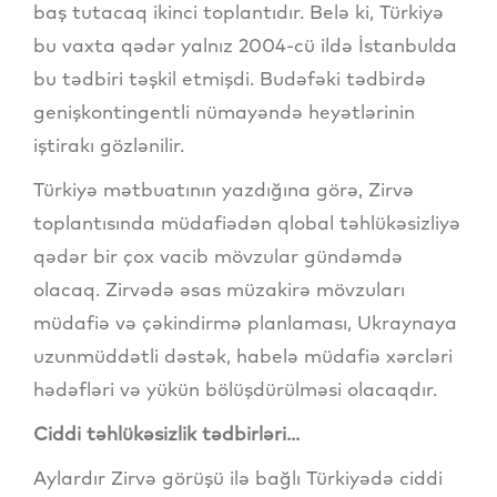
baş tutacaq ikinci toplantıdır. Belə ki, Türkiyə
bu vaxta qədər yalnız 2004-cü ildə İstanbulda
bu tədbiri təşkil etmişdi. Budəfəki tədbirdə
genişkontingentli nümayəndə heyətlərinin
iştirakı gözlənilir.
Türkiyə mətbuatının yazdığına görə, Zirvə
toplantısında müdafiədən qlobal təhlükəsizliyə
qədər bir çox vacib mövzular gündəmdə
olacaq. Zirvədə əsas müzakirə mövzuları
müdafiə və çəkindirmə planlaması, Ukraynaya
uzunmüddətli dəstək, habelə müdafiə xərcləri
hədəfləri və yükün bölüşdürülməsi olacaqdır.
Ciddi təhlükəsizlik tədbirləri...
Aylardır Zirvə görüşü ilə bağlı Türkiyədə ciddi