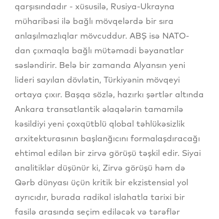
qarşısındadır - xüsusilə, Rusiya-Ukrayna
müharibəsi ilə bağlı mövqelərdə bir sıra
anlaşılmazlıqlar mövcuddur. ABŞ isə NATO-
dan çıxmaqla bağlı mütəmadi bəyanatlar
səsləndirir. Belə bir zamanda Alyansın yeni
lideri sayılan dövlətin, Türkiyənin mövqeyi
ortaya çıxır. Başqa sözlə, hazırkı şərtlər altında
Ankara transatlantik əlaqələrin tamamilə
kəsildiyi yeni çoxqütblü qlobal təhlükəsizlik
arxitekturasının başlanğıcını formalaşdıracağı
ehtimal edilən bir zirvə görüşü təşkil edir. Siyai
analitiklər düşünür ki, Zirvə görüşü həm də
Qərb dünyası üçün kritik bir ekzistensial yol
ayrıcıdır, burada radikal islahatla tarixi bir
fasilə arasında seçim ediləcək və tərəflər