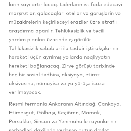
ların sayı artırılacaq. Liderlərin istifadə edəcəyi
marşrutlar, qalacaqları otellər və görüşlərin və
müzakirələrin keçiriləcəyi ərazilər üzrə ətraflı
araşdırma aparılır. Təhlükəsizlik və təcili
yardım planları üzərində iş görülür.
Təhlükəsizlik səbəbləri ilə tədbir iştirakçılarının
hərəkəti üçün ayrılmış yollarda nəqliyyatın
hərəkəti bağlanacaq. Zirvə görüşü tarixində
heç bir sosial tədbirə, aksiyaya, etiraz
aksiyasına, nümayişə və ya yürüşə icazə
verilməyəcək.
Rəsmi fərmanla Ankaranın Altındağ, Çankaya,
Etimesgut, Gölbaşı, Keçiören, Mamak,
Pursaklar, Sincan və Yenimahalle rayonlarının
sərhədləri daxilində yerləşən bütün dövlət