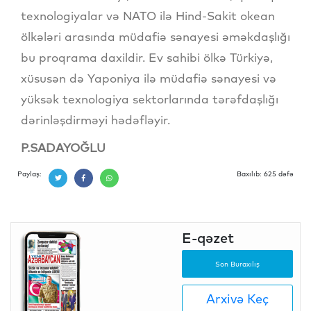
texnologiyalar və NATO ilə Hind-Sakit okean
ölkələri arasında müdafiə sənayesi əməkdaşlığı
bu proqrama daxildir. Ev sahibi ölkə Türkiyə,
xüsusən də Yaponiya ilə müdafiə sənayesi və
yüksək texnologiya sektorlarında tərəfdaşlığı
dərinləşdirməyi hədəfləyir.
P.SADAYOĞLU
Paylaş:
Baxılıb: 625 dəfə
E-qəzet
Son Buraxılış
Arxivə Keç