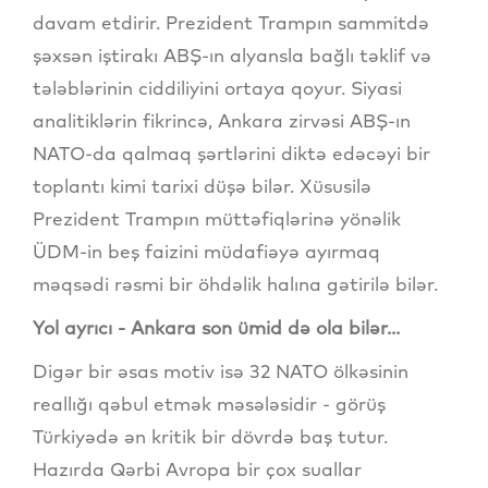
davam etdirir. Prezident Trampın sammitdə
şəxsən iştirakı ABŞ-ın alyansla bağlı təklif və
tələblərinin ciddiliyini ortaya qoyur. Siyasi
analitiklərin fikrincə, Ankara zirvəsi ABŞ-ın
NATO-da qalmaq şərtlərini diktə edəcəyi bir
toplantı kimi tarixi düşə bilər. Xüsusilə
Prezident Trampın müttəfiqlərinə yönəlik
ÜDM-in beş faizini müdafiəyə ayırmaq
məqsədi rəsmi bir öhdəlik halına gətirilə bilər.
Yol ayrıcı - Ankara son ümid də ola bilər...
Digər bir əsas motiv isə 32 NATO ölkəsinin
reallığı qəbul etmək məsələsidir - görüş
Türkiyədə ən kritik bir dövrdə baş tutur.
Hazırda Qərbi Avropa bir çox suallar