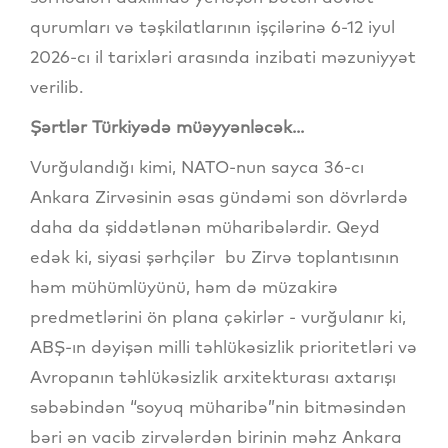
qurumları və təşkilatlarının işçilərinə 6-12 iyul
2026-cı il tarixləri arasında inzibati məzuniyyət
verilib.
Şərtlər Türkiyədə müəyyənləcək...
Vurğulandığı kimi, NATO-nun sayca 36-cı
Ankara Zirvəsinin əsas gündəmi son dövrlərdə
daha da şiddətlənən müharibələrdir. Qeyd
edək ki, siyasi şərhçilər bu Zirvə toplantısının
həm mühümlüyünü, həm də müzakirə
predmetlərini ön plana çəkirlər - vurğulanır ki,
ABŞ-ın dəyişən milli təhlükəsizlik prioritetləri və
Avropanın təhlükəsizlik arxitekturası axtarışı
səbəbindən “soyuq müharibə”nin bitməsindən
bəri ən vacib zirvələrdən birinin məhz Ankara