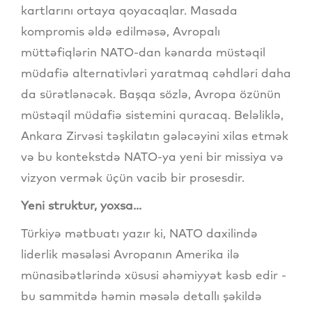
kartlarını ortaya qoyacaqlar. Masada
kompromis əldə edilməsə, Avropalı
müttəfiqlərin NATO-dan kənarda müstəqil
müdafiə alternativləri yaratmaq cəhdləri daha
da sürətlənəcək. Başqa sözlə, Avropa özünün
müstəqil müdafiə sistemini quracaq. Beləliklə,
Ankara Zirvəsi təşkilatın gələcəyini xilas etmək
və bu kontekstdə NATO-ya yeni bir missiya və
vizyon vermək üçün vacib bir prosesdir.
Yeni struktur, yoxsa...
Türkiyə mətbuatı yazır ki, NATO daxilində
liderlik məsələsi Avropanın Amerika ilə
münasibətlərində xüsusi əhəmiyyət kəsb edir -
bu sammitdə həmin məsələ detallı şəkildə