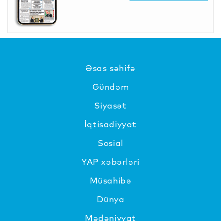
Əsas səhifə
Gündəm
Siyasət
İqtisadiyyat
Sosial
YAP xəbərləri
Müsahibə
Dünya
Mədəniyyat