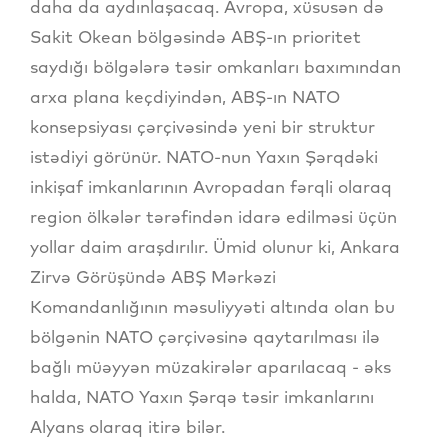
daha da aydınlaşacaq. Avropa, xüsusən də
Sakit Okean bölgəsində ABŞ-ın prioritet
saydığı bölgələrə təsir omkanları baxımından
arxa plana keçdiyindən, ABŞ-ın NATO
konsepsiyası çərçivəsində yeni bir struktur
istədiyi görünür. NATO-nun Yaxın Şərqdəki
inkişaf imkanlarının Avropadan fərqli olaraq
region ölkələr tərəfindən idarə edilməsi üçün
yollar daim araşdırılır. Ümid olunur ki, Ankara
Zirvə Görüşündə ABŞ Mərkəzi
Komandanlığının məsuliyyəti altında olan bu
bölgənin NATO çərçivəsinə qaytarılması ilə
bağlı müəyyən müzakirələr aparılacaq - əks
halda, NATO Yaxın Şərqə təsir imkanlarını
Alyans olaraq itirə bilər.