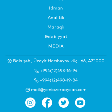
İdman
Analitik
Maraqlı
Ədəbiyyat
MEDİA
Bakı şəh., Üzeyir Hacıbəyov küç., 66, AZ1000
+994(12)493-16-94
+994(12)498-19-84
mail@yeniazerbaycan.com