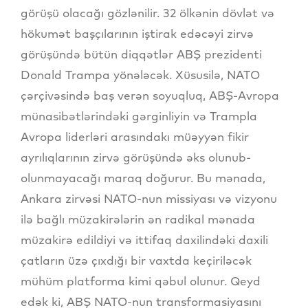
görüşü olacağı gözlənilir. 32 ölkənin dövlət və
hökumət başçılarının iştirak edəcəyi zirvə
görüşündə bütün diqqətlər ABŞ prezidenti
Donald Trampa yönələcək. Xüsusilə, NATO
çərçivəsində baş verən soyuqluq, ABŞ-Avropa
münasibətlərindəki gərginliyin və Trampla
Avropa liderləri arasındakı müəyyən fikir
ayrılıqlarının zirvə görüşündə əks olunub-
olunmayacağı maraq doğurur. Bu mənada,
Ankara zirvəsi NATO-nun missiyası və vizyonu
ilə bağlı müzakirələrin ən radikal mənada
müzakirə edildiyi və ittifaq daxilindəki daxili
çatların üzə çıxdığı bir vaxtda keçiriləcək
mühüm platforma kimi qəbul olunur. Qeyd
edək ki, ABŞ NATO-nun transformasiyasını