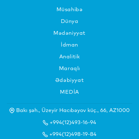
Müsahibə
Dünya
Mədəniyyat
İdman
Analitik
Maraqlı
Ədəbiyyat
MEDİA
Bakı şəh., Üzeyir Hacıbəyov küç., 66, AZ1000
+994(12)493-16-94
+994(12)498-19-84