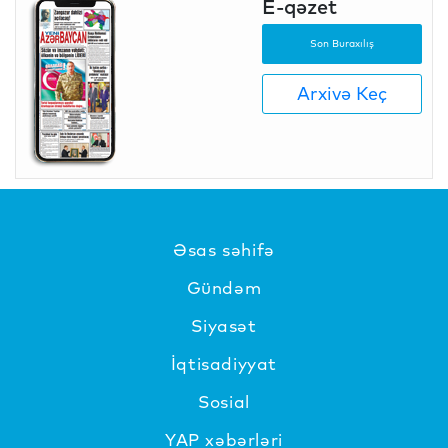
E-qəzet
Son Buraxılış
Arxivə Keç
Əsas səhifə
Gündəm
Siyasət
İqtisadiyyat
Sosial
YAP xəbərləri