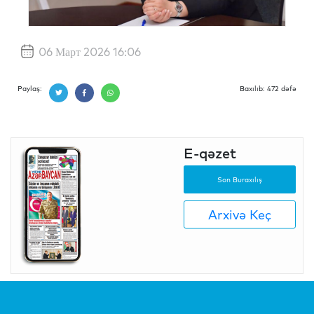
06 Март 2026 16:06
Paylaş:
Baxılıb: 472 dəfə
E-qəzet
Son Buraxılış
Arxivə Keç