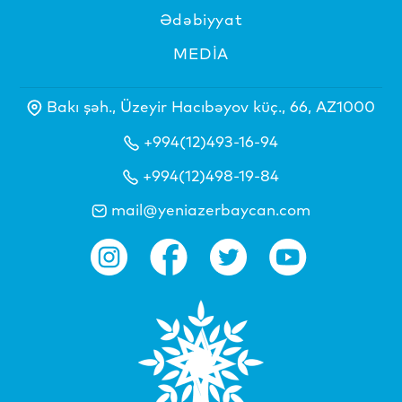
Ədəbiyyat
MEDİA
Bakı şəh., Üzeyir Hacıbəyov küç., 66, AZ1000
+994(12)493-16-94
+994(12)498-19-84
mail@yeniazerbaycan.com