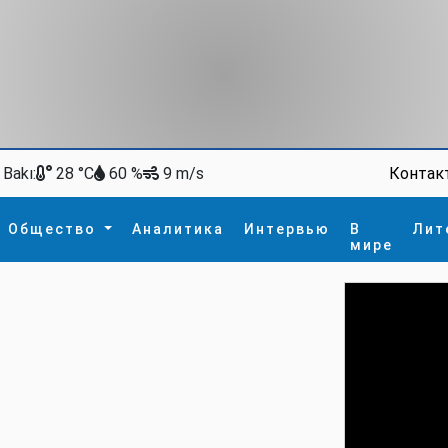
Bakı:
Контак
28 °C
60 %
9 m/s
Общество
Аналитика
Интервью
В
Лит
мире
ство
В мире
Спорт
Интересное
зм
İdman
Новые технологии
а
гия
сшествие
пора