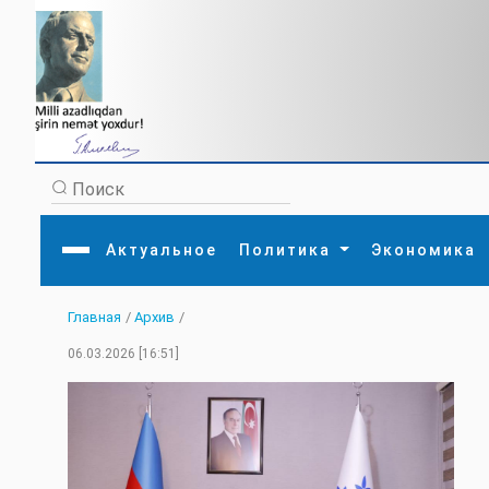
Актуальное
Политика
Экономика
Главная
/
Архив
/
Главная
Литература
Политика
Обще
06.03.2026 [16:51]
Актуальное
МЕДИА
Внешняя политика
Тури
Экономика
Внутренняя политика
Наук
Аналитика
Рели
Культура
Прои
Интервью
Диас