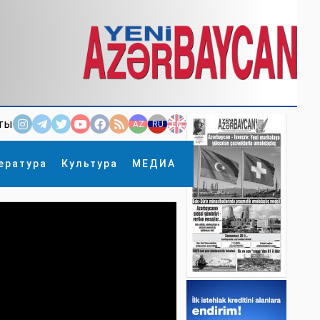
ты
AZ
RU
EN
ература
Культура
МЕДИА
×