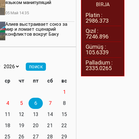
языком манипуляций
BİRJA
05 Май 14:35
Platin :
2986.373
Алиев выстраивает союз за
мир и ломает сценарий
Qızıl :
конфликтов вокруг Баку
7246.896
27 Апрель 14:07
Gümüş :
105.6339
Баку меняет правила. Страны
Южного Кавказа усиливают
Palladium :
значимость региона
2335.0265
08 Апрель 14:28
ср
чт
пт
сб
вс
Глобальная игра сил:
1
нейтралитета больше не будет
4
5
6
7
8
11 Март 16:36
11
12
13
14
15
Видимо, действительно
президенту приходится все
18
19
20
21
22
делать самому
25
26
27
28
29