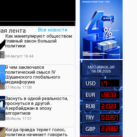
ая лента
Все новости
Как манипулируют обществом:
главный закон большой
политики
04 Август 16:44
В чем заключался
MƏZƏNNƏLƏR
06.08.2026
политический смысл IV
Шушинского глобального
медиафорума
1.7
21 Июль 17:08
1.9633
Заснуть в одной реальности,
проснуться в другой…
2.1023
Азербайджан в эпоху
алгоритмов
0.0357
08 Июль 17:51
2.2882
Когда правда теряет голос,
политика начинает говорить