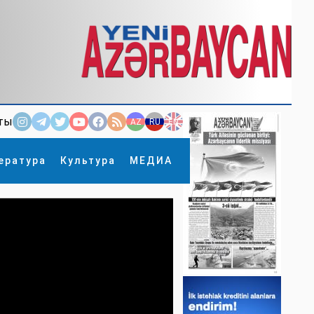
ты
AZ
RU
EN
ература
Культура
МЕДИА
×