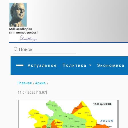
Актуальное
Политика
Экономика
Главная
/
Архив
/
Главная
Литература
Политика
Обще
11.04.2026 [18:07]
Актуальное
МЕДИА
Внешняя политика
Тури
Экономика
Внутренняя политика
Наук
Аналитика
Рели
Культура
Прои
Интервью
Диас