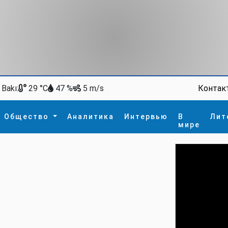
Bakı:
Контак
29 °C
47 %
5 m/s
Общество
Аналитика
Интервью
В
Лит
мире
ство
В мире
Спорт
Интересное
зм
İdman
Новые технологии
а
гия
сшествие
пора