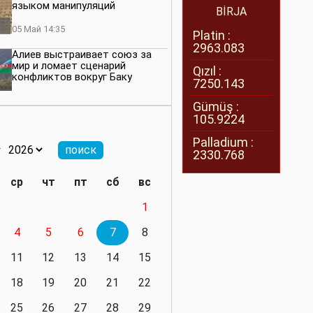
языком манипуляций
BİRJA
05 Май 14:35
Platin :
2963.083
Алиев выстраивает союз за
мир и ломает сценарий
Qızıl :
конфликтов вокруг Баку
7250.143
27 Апрель 14:07
Gümüş :
105.9224
Баку меняет правила. Страны
Южного Кавказа усиливают
Palladium :
значимость региона
2330.768
08 Апрель 14:28
ср
чт
пт
сб
вс
Глобальная игра сил:
1
нейтралитета больше не будет
4
5
6
7
8
11 Март 16:36
11
12
13
14
15
Видимо, действительно
президенту приходится все
18
19
20
21
22
делать самому
25
26
27
28
29