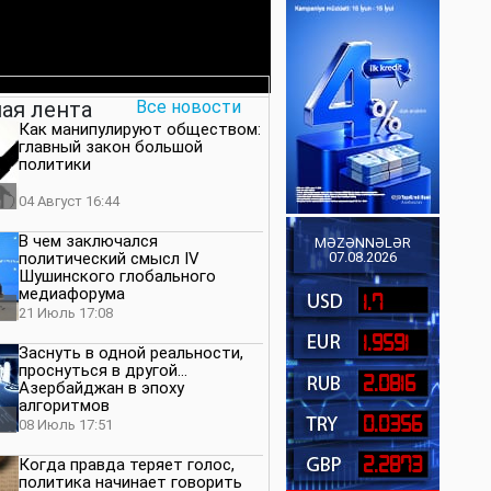
ая лента
Все новости
Как манипулируют обществом:
главный закон большой
политики
04 Август 16:44
В чем заключался
MƏZƏNNƏLƏR
политический смысл IV
07.08.2026
Шушинского глобального
медиафорума
1.7
21 Июль 17:08
1.9591
Заснуть в одной реальности,
проснуться в другой…
2.0816
Азербайджан в эпоху
алгоритмов
0.0356
08 Июль 17:51
2.2873
Когда правда теряет голос,
политика начинает говорить