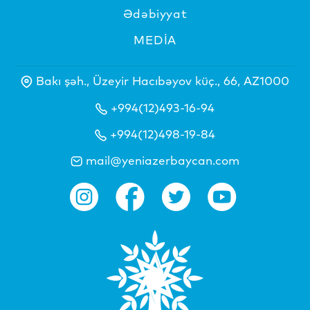
Ədəbiyyat
MEDİA
Bakı şəh., Üzeyir Hacıbəyov küç., 66, AZ1000
+994(12)493-16-94
+994(12)498-19-84
mail@yeniazerbaycan.com