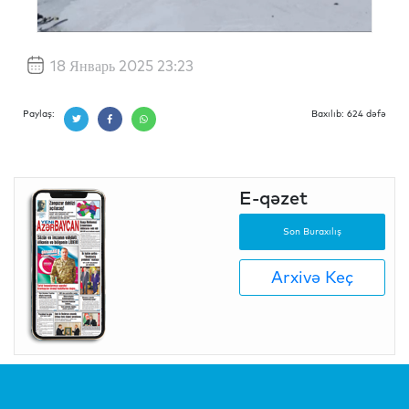
18 Январь 2025 23:23
Paylaş:
Baxılıb: 624 dəfə
E-qəzet
Son Buraxılış
Arxivə Keç