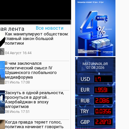
ая лента
Все новости
Как манипулируют обществом:
главный закон большой
политики
04 Август 16:44
В чем заключался
MƏZƏNNƏLƏR
политический смысл IV
07.08.2026
Шушинского глобального
медиафорума
1.7
21 Июль 17:08
1.9591
Заснуть в одной реальности,
проснуться в другой…
2.0816
Азербайджан в эпоху
алгоритмов
0.0356
08 Июль 17:51
2.2873
Когда правда теряет голос,
политика начинает говорить