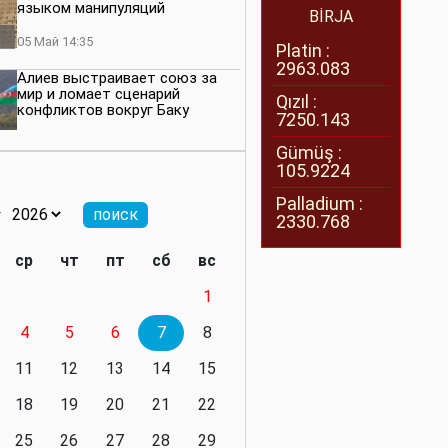
языком манипуляций
BİRJA
05 Май 14:35
Platin :
2963.083
Алиев выстраивает союз за
мир и ломает сценарий
Qızıl :
конфликтов вокруг Баку
7250.143
27 Апрель 14:07
Gümüş :
105.9224
Баку меняет правила. Страны
Южного Кавказа усиливают
Palladium :
значимость региона
2330.768
08 Апрель 14:28
ср
чт
пт
сб
вс
Глобальная игра сил:
1
нейтралитета больше не будет
4
5
6
7
8
11 Март 16:36
11
12
13
14
15
Видимо, действительно
президенту приходится все
18
19
20
21
22
делать самому
25
26
27
28
29