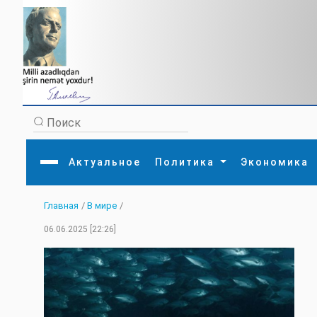
Актуальное
Политика
Экономика
Главная
/
В мире
/
Главная
Литература
Политика
Обще
06.06.2025 [22:26]
Актуальное
МЕДИА
Внешняя политика
Тури
Экономика
Внутренняя политика
Наук
Аналитика
Рели
Культура
Прои
Интервью
Диас