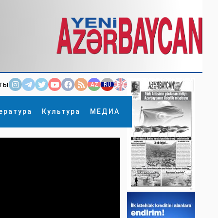
ты
AZ
RU
EN
ература
Культура
МЕДИА
×