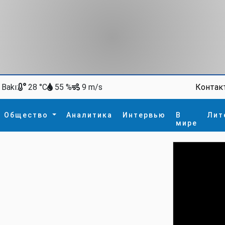
Bakı:
Контак
28 °C
55 %
9 m/s
Общество
Аналитика
Интервью
В
Лит
мире
ство
В мире
Спорт
Интересное
зм
İdman
Новые технологии
а
гия
сшествие
пора