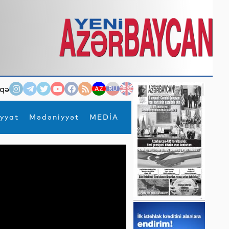
qə
AZ
RU
EN
yyat
Mədəniyyət
MEDİA
×