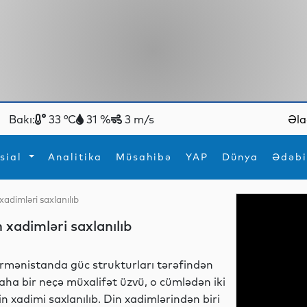
Bakı:
33 °C
31 %
3 m/s
Əla
sial
Analitika
Müsahibə
YAP
Dünya
Ədəbi
xadimləri saxlanılıb
ya
İdman
Maraqlı
 xadimləri saxlanılıb
İdman
Yeni texnologiyalar
rmənistanda güc strukturları tərəfindən
aha bir neçə müxalifət üzvü, o cümlədən iki
in xadimi saxlanılıb. Din xadimlərindən biri