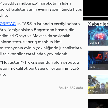
Müqəddəs mübarizə” hərəkatının lideri
aqrat Qalstanyanın evinin yaxınlığında həbs
dilib.
Xəbər le
ZƏRTAC
-ın TASS-a istinadla verdiyi xəbərə
örə, “arxiyepiskop Baqratdan başqa, din
adimləri Qrayr və Movses də saxlanılıb.
nların statusu artıq məhbus kimi
Maraqlı
alstanyanın evinin yaxınlığında jurnalistlərə
rli telekanallar tərəfindən yayımlanıb.
“Hayastan”) fraksiyasından olan deputatı
Yeni
n müxalifət partiyası ali orqanının üzvü
texnologiyalar
ıb.
Baxılıb: 389 dəfə
Dünya