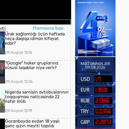
nti
Hamısına bax
Ürək sağlamlığı üçün həftədə
neçə dəqiqə idman kifayət
edər?
09 Avqust 13:16
“Google” haker qruplarına
MƏZƏNNƏLƏR
xüsusi ləqəblər niyə verir?
09.08.2026
1.7
09 Avqust 12:34
1.9591
Nigerdə sərnişin avtobuslarının
toqquşması nəticəsində 22
2.0816
nəfər ölüb
09 Avqust 12:19
0.0356
Goranboyda evdən 18 yaşlı
2.2873
gənc qızın meyiti tapılıb