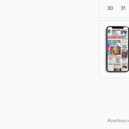
30
31
Dünya
Dünya
Siyasət
Dünya
Azərbayca