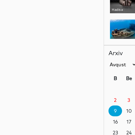
Hadisə
Dünya
Arxiv
Hadisə
B
Be
2
3
İdman
9
10
16
17
Hadisə
23
24