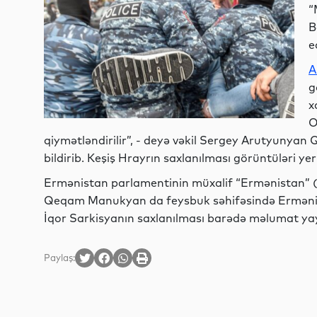
“
B
e
A
g
x
O
qiymətləndirilir”, - deyə vəkil Sergey Arutyunyan Q
bildirib. Keşiş Hrayrın saxlanılması görüntüləri ye
Ermənistan parlamentinin müxalif “Ermənistan” (
Qeqam Manukyan da feysbuk səhifəsində Ermənista
İqor Sarkisyanın saxlanılması barədə məlumat yay
Paylaş: