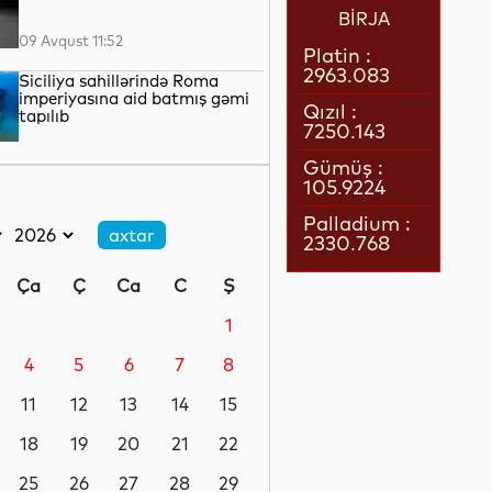
BİRJA
09 Avqust 11:52
Platin :
2963.083
Siciliya sahillərində Roma
imperiyasına aid batmış gəmi
Qızıl :
tapılıb
7250.143
09 Avqust 11:30
Gümüş :
105.9224
Bakıda qəza nəticəsində iki
nəfər xəsarət alıb
Palladium :
2330.768
09 Avqust 10:45
Ça
Ç
Ca
C
Ş
FIFA İnfantino ilə bağlı
iddialara cavab verib
1
4
5
6
7
8
09 Avqust 10:17
11
12
13
14
15
Ucarda avtomobilin vurduğu
velosipedçi ölüb
18
19
20
21
22
25
26
27
28
29
09 Avqust 09:59