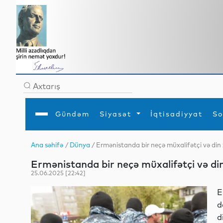
Gündəm
Siyasət
İqtisadiyyat
So
Ana səhifə
/
Dünya
/ Ermənistanda bir neçə müxalifətçi və din 
Ana səhifə
Ədəbiyyat
Siyasət
Sosial
Dün
Ermənistanda bir neçə müxalifətçi və din
Gündəm
MEDİA
Xarici siyasət
Turizm
İqtisadiyyat
Daxili siyasət
Elm
25.06.2025 [22:42]
YAP
Din
Analitika
Hadisə
E
Mədəniyyət
Diaspor
d
Müsahibə
d