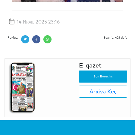
14 Июль 2025 23:16
Paylaş:
Baxılıb: 421 dəfə
E-qəzet
Son Buraxılış
Arxivə Keç