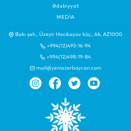
Ədəbiyyat
MEDİA
Bakı şəh., Üzeyir Hacıbəyov küç., 66, AZ1000
+994(12)493-16-94
+994(12)498-19-84
mail@yeniazerbaycan.com