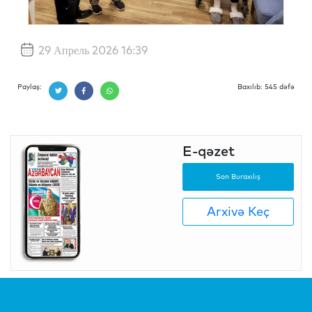
29 Апрель 2026 16:39
Paylaş:
Baxılıb: 545 dəfə
E-qəzet
Son Buraxılış
Arxivə Keç