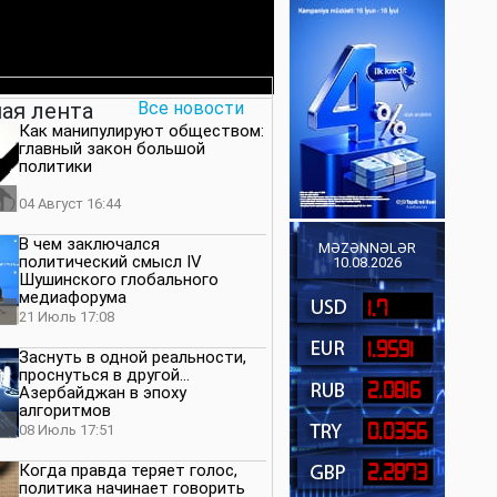
ая лента
Все новости
Как манипулируют обществом:
главный закон большой
политики
04 Август 16:44
В чем заключался
MƏZƏNNƏLƏR
политический смысл IV
10.08.2026
Шушинского глобального
медиафорума
1.7
21 Июль 17:08
1.9591
Заснуть в одной реальности,
проснуться в другой…
2.0816
Азербайджан в эпоху
алгоритмов
0.0356
08 Июль 17:51
Когда правда теряет голос,
2.2873
политика начинает говорить