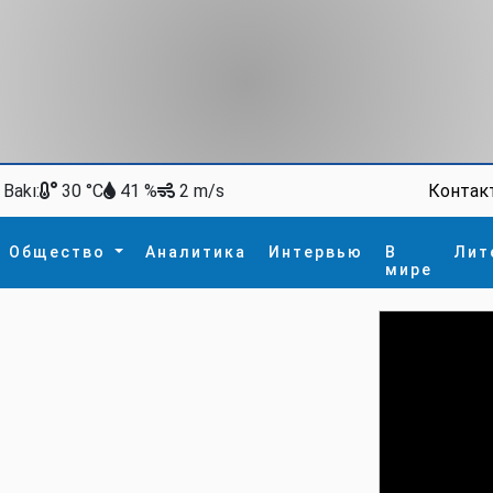
Bakı:
Контак
30 °C
41 %
2 m/s
Общество
Аналитика
Интервью
В
Лит
мире
ство
В мире
Спорт
Интересное
зм
İdman
Новые технологии
а
гия
сшествие
пора