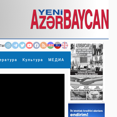
ты
AZ
RU
EN
ература
Культура
МЕДИА
×