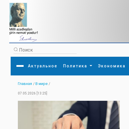
Актуальное
Политика
Экономика
Главная
/
В мире
/
Главная
Литература
Политика
Обще
07.05.2026 [13:25]
Актуальное
МЕДИА
Внешняя политика
Тури
Экономика
Внутренняя политика
Наук
Аналитика
Рели
Культура
Прои
Интервью
Диас