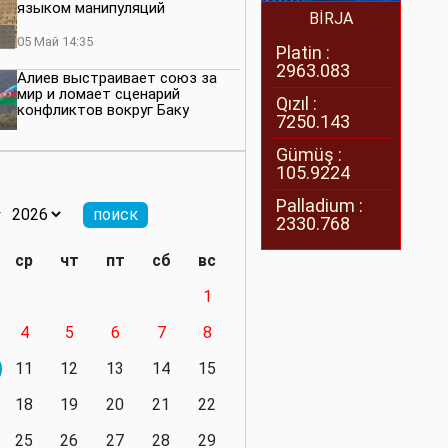
языком манипуляций
BİRJA
05 Май 14:35
Platin :
2963.083
Алиев выстраивает союз за
мир и ломает сценарий
Qızıl :
конфликтов вокруг Баку
7250.143
27 Апрель 14:07
Gümüş :
105.9224
Баку меняет правила. Страны
Южного Кавказа усиливают
Palladium :
значимость региона
2330.768
08 Апрель 14:28
ср
чт
пт
сб
вс
Глобальная игра сил:
1
нейтралитета больше не будет
4
5
6
7
8
11 Март 16:36
11
12
13
14
15
Видимо, действительно
президенту приходится все
18
19
20
21
22
делать самому
25
26
27
28
29