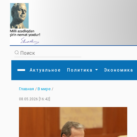
Актуальное
Политика
Экономика
Главная
/
В мире
/
Главная
Литература
Политика
Обще
08.05.2026 [16:42]
Актуальное
МЕДИА
Внешняя политика
Тури
Экономика
Внутренняя политика
Наук
Аналитика
Рели
Культура
Прои
Интервью
Диас