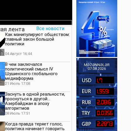
ая лента
Все новости
Как манипулируют обществом:
главный закон большой
политики
04 Август 16:44
В чем заключался
MƏZƏNNƏLƏR
политический смысл IV
07.08.2026
Шушинского глобального
медиафорума
1.7
21 Июль 17:08
1.9591
Заснуть в одной реальности,
проснуться в другой…
2.0816
Азербайджан в эпоху
алгоритмов
0.0356
08 Июль 17:51
2.2873
Когда правда теряет голос,
политика начинает говорить