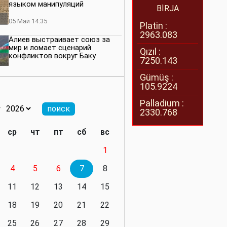
языком манипуляций
BİRJA
05 Май 14:35
Platin :
2963.083
Алиев выстраивает союз за
мир и ломает сценарий
Qızıl :
конфликтов вокруг Баку
7250.143
27 Апрель 14:07
Gümüş :
105.9224
Баку меняет правила. Страны
Южного Кавказа усиливают
Palladium :
значимость региона
2330.768
08 Апрель 14:28
ср
чт
пт
сб
вс
Глобальная игра сил:
1
нейтралитета больше не будет
4
5
6
7
8
11 Март 16:36
11
12
13
14
15
Видимо, действительно
президенту приходится все
18
19
20
21
22
делать самому
25
26
27
28
29