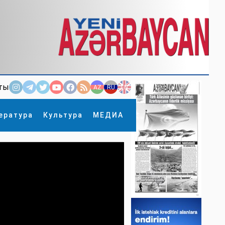
ты
AZ
RU
EN
ература
Культура
МЕДИА
×