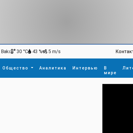
Bakı:
Контак
30 °C
43 %
5 m/s
Общество
Аналитика
Интервью
В
Лит
мире
ство
В мире
Спорт
Интересное
зм
İdman
Новые технологии
а
гия
сшествие
пора