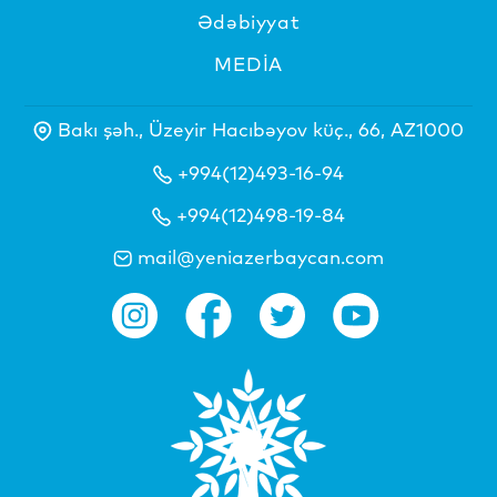
Ədəbiyyat
MEDİA
Bakı şəh., Üzeyir Hacıbəyov küç., 66, AZ1000
+994(12)493-16-94
+994(12)498-19-84
mail@yeniazerbaycan.com