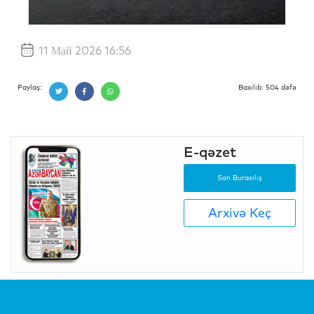
11 Май 2026 16:56
Paylaş:
Baxılıb: 504 dəfə
E-qəzet
Son Buraxılış
Arxivə Keç