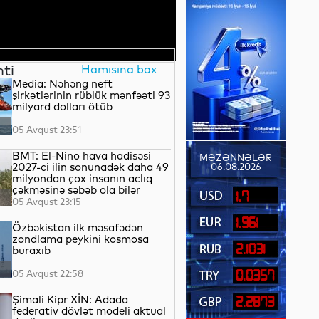
nti
Hamısına bax
Media: Nəhəng neft
şirkətlərinin rüblük mənfəəti 93
milyard dolları ötüb
05 Avqust 23:51
BMT: El-Nino hava hadisəsi
MƏZƏNNƏLƏR
2027-ci ilin sonunadək daha 49
06.08.2026
milyondan çox insanın aclıq
çəkməsinə səbəb ola bilər
1.7
05 Avqust 23:15
1.961
Özbəkistan ilk məsafədən
zondlama peykini kosmosa
2.1031
buraxıb
05 Avqust 22:58
0.0357
Şimali Kipr XİN: Adada
2.2873
federativ dövlət modeli aktual