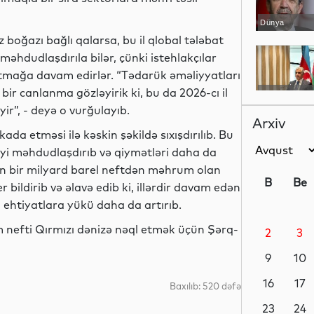
Dünya
boğazı bağlı qalarsa, bu il qlobal tələbat
əhdudlaşdırıla bilər, çünki istehlakçılar
altmağa davam edirlər. “Tədarük əməliyyatları
ir canlanma gözləyirik ki, bu da 2026-cı il
YAP xəbərləri
ir”, - deyə o vurğulayıb.
Arxiv
da etməsi ilə kəskin şəkildə sıxışdırılıb. Bu
yi məhdudlaşdırıb və qiymətləri daha da
İdman
ən bir milyard barel neftdən məhrum olan
B
Be
 bildirib və əlavə edib ki, illərdir davam edən
l ehtiyatlara yükü daha da artırıb.
efti Qırmızı dənizə nəql etmək üçün Şərq-
2
3
Dünya
9
10
16
17
Baxılıb: 520 dəfə
İqtisadiyyat
23
24