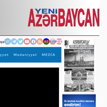
qə
AZ
RU
EN
yyat
Mədəniyyət
MEDİA
×