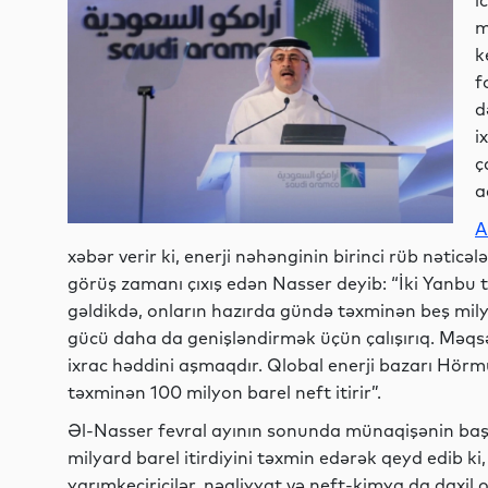
i
m
k
f
d
i
ç
a
A
xəbər verir ki, enerji nəhənginin birinci rüb nətic
görüş zamanı çıxış edən Nasser deyib: “İki Yanbu
gəldikdə, onların hazırda gündə təxminən beş mily
gücü daha da genişləndirmək üçün çalışırıq. Məqsə
ixrac həddini aşmaqdır. Qlobal enerji bazarı Hörmü
təxminən 100 milyon barel neft itirir”.
Əl-Nasser fevral ayının sonunda münaqişənin baş
milyard barel itirdiyini təxmin edərək qeyd edib ki
yarımkeçiricilər, nəqliyyat və neft-kimya da daxil 