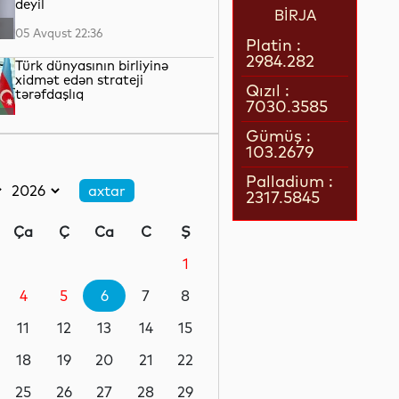
deyil
BİRJA
05 Avqust 22:36
Platin :
2984.282
Türk dünyasının birliyinə
xidmət edən strateji
Qızıl :
tərəfdaşlıq
7030.3585
05 Avqust 22:23
Gümüş :
103.2679
“Qarabağ” “Dinamo” ilə oyun
üçün Polşaya yola düşüb
Palladium :
2317.5845
05 Avqust 22:19
Ça
Ç
Ca
C
Ş
Pit Heqset ABŞ Silahlı
Qüvvələrinin əsas sursat
1
ehtiyatlarının tükəndiyini
təkzib edib
4
5
6
7
8
05 Avqust 21:57
11
12
13
14
15
Qızılın qiyməti 4200 dolları
ötüb
18
19
20
21
22
25
26
27
28
29
05 Avqust 21:37