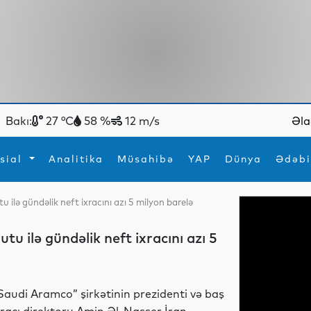
Bakı:
27 °C
58 %
12 m/s
Əla
sial
Analitika
Müsahibə
YAP
Dünya
Ədəbi
 ilə gündəlik neft ixracını azı 5 milyon barelə
ya
İdman
Maraqlı
İdman
Yeni texnologiyalar
u ilə gündəlik neft ixracını azı 5
Saudi Aramco” şirkətinin prezidenti və baş