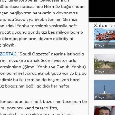
craçı direktoru Amin Əl-Nasser İran
üharibəsi nəticəsində Hörmüz boğazından
eçən nəqliyyatın hərəkətinin dayanması
onunda Səudiyyə Ərəbistanının Qırmızı
Xəbər le
ənizdəki Yanbu terminalı vasitəsilə neft
xracat gücünü gündə azı beş milyon barelə
atdırmaq planlarını davam etdirdiyini
çıqlayıb.
Dünya
ZƏRTAC
“Saudi Gazette” nəşrinə istinadla
ələrini müzakirə etmək üçün investorlarla
 terminalına (Şimali Yanbu və Cənubi Yanbu)
Dünya
on barel neft ixrac etmək gücü var və biz bu
dimiz bu iki terminalda beş milyon barel
z boğazının bağlı qaldığı hər həftə
Dünya
lamasından bəri neft bazarının təxminən bir
, bu pozuntu kənd təsərrüfatı,
olmaqla bir sıra sektorlara mənfi təsir