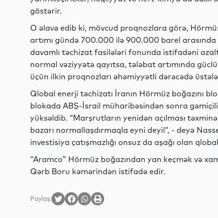
göstərir.
O əlavə edib ki, mövcud proqnozlara görə, Hörmüz 
artımı gündə 700.000 ilə 900.000 barel arasında m
davamlı təchizat fasilələri fonunda istifadəni az
normal vəziyyətə qayıtsa, tələbat artımında güclü b
üçün ilkin proqnozları əhəmiyyətli dərəcədə üstələy
Qlobal enerji təchizatı İranın Hörmüz boğazını bloka
blokada ABŞ-İsrail müharibəsindən sonra gəmiçili
yüksəldib. “Marşrutların yenidən açılması təxmin
bazarı normallaşdırmaqla eyni deyil”, - deyə Nasser
investisiya çatışmazlığı onsuz da aşağı olan qloba
“Aramco” Hörmüz boğazından yan keçmək və xam n
Qərb Boru kəmərindən istifadə edir.
Paylaş: