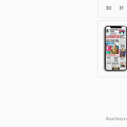
30
31
Dünya
Elm
İqtisadiyyat
Dünya
Azərbayca