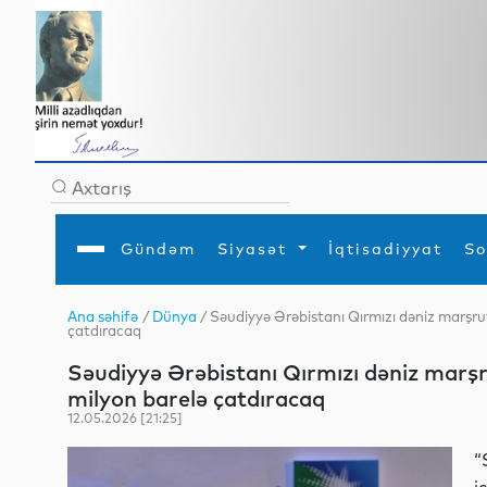
Gündəm
Siyasət
İqtisadiyyat
So
Ana səhifə
/
Dünya
/ Səudiyyə Ərəbistanı Qırmızı dəniz marşrutu
çatdıracaq
Ana səhifə
Ədəbiyyat
Siyasət
Sosial
Dün
Gündəm
MEDİA
Xarici siyasət
Turizm
Səudiyyə Ərəbistanı Qırmızı dəniz marşrut
İqtisadiyyat
Daxili siyasət
Elm
milyon barelə çatdıracaq
YAP
Din
Analitika
Hadisə
12.05.2026 [21:25]
Mədəniyyət
Diaspor
Müsahibə
“