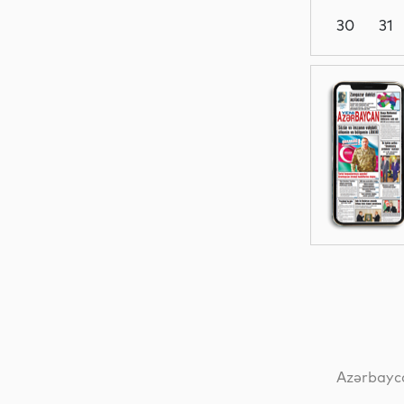
30
31
Dünya
Dünya
İdman
Dünya
Azərbayca