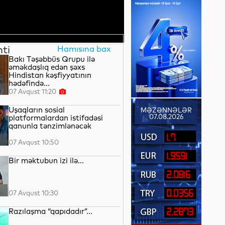
nti
Hamısına bax
Bakı Təşəbbüs Qrupu ilə
əməkdaşlıq edən şəxs
Hindistan kəşfiyyatının
hədəfində...
07 Avqust 11:20
Uşaqların sosial
MƏZƏNNƏLƏR
07.08.2026
platformalardan istifadəsi
qanunla tənzimlənəcək
1.7
07 Avqust 10:50
1.9591
Bir məktubun izi ilə...
2.0816
0.0356
07 Avqust 10:30
Razılaşma “qapıdadır”...
2.2873