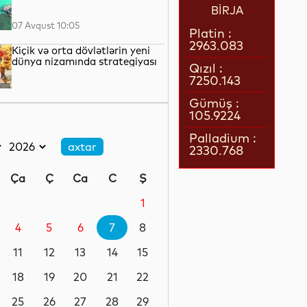
BİRJA
07 Avqust 10:05
Platin :
2963.083
Kiçik və orta dövlətlərin yeni
dünya nizamında strategiyası
Qızıl :
7250.143
07 Avqust 09:45
Gümüş :
105.9224
NATO-nun yeni təhlükəsizlik
fəlsəfəsi
Palladium :
2330.768
07 Avqust 09:20
Ça
Ç
Ca
C
Ş
Rənglərin dili ilə danışan
rəssam...
1
4
5
6
7
8
07 Avqust 09:05
11
12
13
14
15
ABŞ Prezidenti: Tezliklə
müharibə bitəcək
18
19
20
21
22
25
26
27
28
29
07 Avqust 07:28