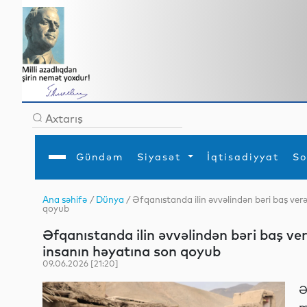
Gündəm
Siyasət
İqtisadiyyat
So
Ana səhifə
/
Dünya
/ Əfqanıstanda ilin əvvəlindən bəri baş ver
qoyub
Ana səhifə
Ədəbiyyat
Siyasət
Sosial
Dün
Gündəm
MEDİA
Xarici siyasət
Turizm
Əfqanıstanda ilin əvvəlindən bəri baş ve
İqtisadiyyat
Daxili siyasət
Elm
insanın həyatına son qoyub
YAP
Din
Analitika
Hadisə
09.06.2026 [21:20]
Mədəniyyət
Diaspor
Müsahibə
Ə