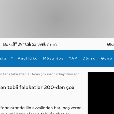
Bakı:
29 °C
53 %
7 m/s
Əla
sial
Analitika
Müsahibə
YAP
Dünya
Ədəbi
ən təbii fəlakətlər 300-dən çox insanın həyatına son
ya
İdman
Maraqlı
İdman
Yeni texnologiyalar
rən təbii fəlakətlər 300-dən çox
fqanıstanda ilin əvvəlindən bəri baş verən