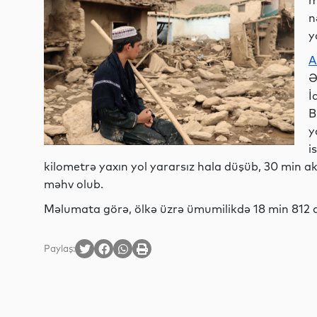
m
n
y
A
Ə
İ
B
y
i
kilometrə yaxın yol yararsız hala düşüb, 30 min ak
məhv olub.
Məlumata görə, ölkə üzrə ümumilikdə 18 min 812 ail
Paylaş: