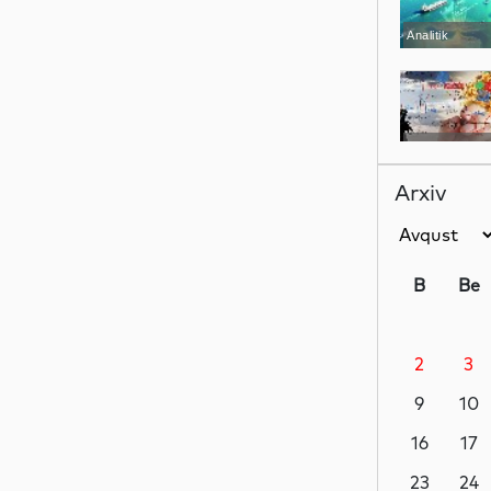
Analitik
Analitik
Arxiv
Analitik
B
Be
2
3
Ədəbiyyat
9
10
16
17
Dünya
23
24