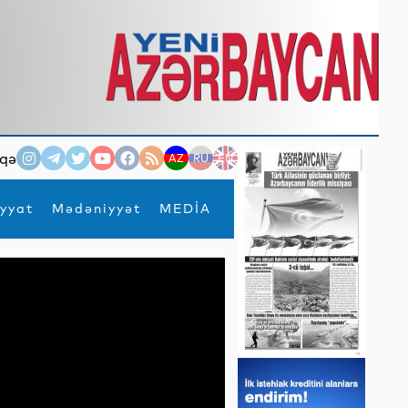
qə
AZ
RU
EN
yyat
Mədəniyyət
MEDİA
×