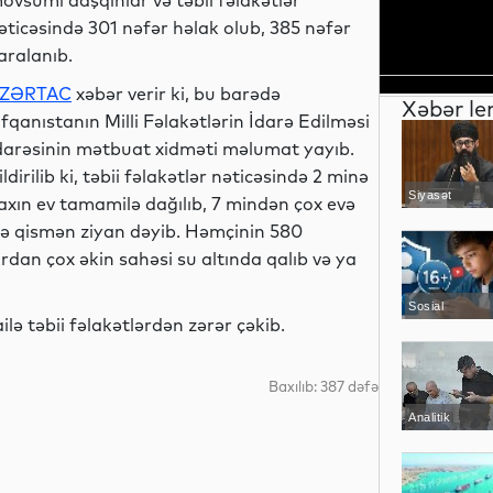
övsümi daşqınlar və təbii fəlakətlər
əticəsində 301 nəfər həlak olub, 385 nəfər
aralanıb.
ZƏRTAC
xəbər verir ki, bu barədə
Xəbər le
fqanıstanın Milli Fəlakətlərin İdarə Edilməsi
darəsinin mətbuat xidməti məlumat yayıb.
ildirilib ki, təbii fəlakətlər nəticəsində 2 minə
Siyasət
axın ev tamamilə dağılıb, 7 mindən çox evə
sə qismən ziyan dəyib. Həmçinin 580
rdan çox əkin sahəsi su altında qalıb və ya
Sosial
ə təbii fəlakətlərdən zərər çəkib.
Baxılıb: 387 dəfə
Analitik