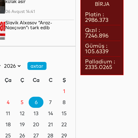
külək əsir
BİRJA
06 Avqust 14:41
Platin :
2986.373
Slavik Alxasov “Araz-
Naxçıvan”ı tərk edib
Qızıl :
7246.896
06 Avqust 14:39
Gümüş :
105.6339
Xəzər dənizinin dibi ilə Trans-
Xəzər fiber-optik kabel xəttinin
Palladium :
çəkilişi başa çatıb
2335.0265
06 Avqust 14:36
Ça
Ç
Ca
C
Ş
Britaniya Rusiyaya qarşı
sanksiyalar siyahısını
1
genişləndirib
4
5
6
7
8
06 Avqust 14:34
11
12
13
14
15
İndiyədək Bakı-Tbilisi-Ceyhan
kəməri ilə 4,7 milyard bareldən
18
19
20
21
22
çox neft nəql edilib
25
26
27
28
29
06 Avqust 14:29