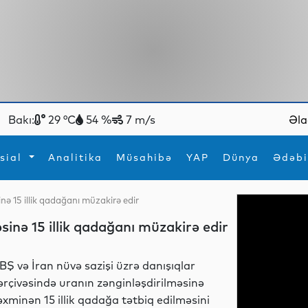
Bakı:
29 °C
54 %
7 m/s
Əla
sial
Analitika
Müsahibə
YAP
Dünya
Ədəbi
nə 15 illik qadağanı müzakirə edir
ya
İdman
Maraqlı
sinə 15 illik qadağanı müzakirə edir
İdman
Yeni texnologiyalar
BŞ və İran nüvə sazişi üzrə danışıqlar
ərçivəsində uranın zənginləşdirilməsinə
əxminən 15 illik qadağa tətbiq edilməsini