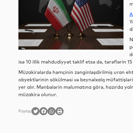
m
A
Y
d
N
p
d
isə 10 illik məhdudiyyət təklif etsə də, tərəflərin 15 
Müzakirələrdə həmçinin zənginləşdirilmiş uran eht
obyektlərinin sökülməsi və beynəlxalq müfəttişləri
yer alır. Mənbələrin məlumatına görə, hazırda yal
müzakirə olunur.
Paylaş: