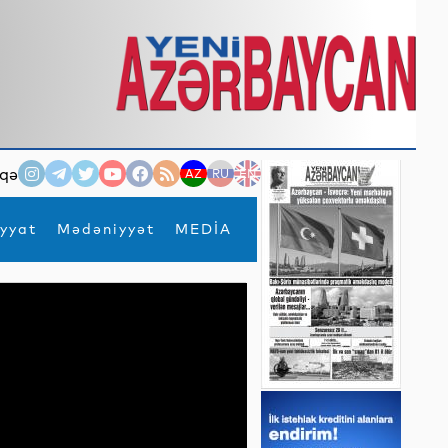
qə
AZ
RU
EN
yyat
Mədəniyyət
MEDİA
×