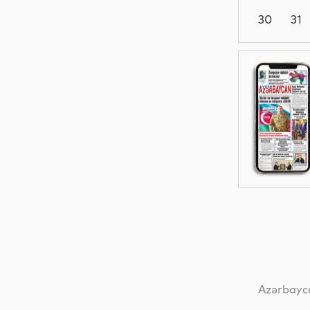
30
31
Dünya
İqtisadiyyat
Dünya
Mədəniyyət
Azərbayca