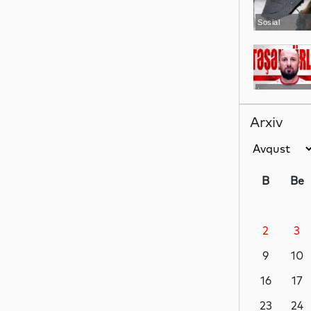
Sosial
İdman
Arxiv
İqtisadiyyat
B
Be
2
3
Dünya
9
10
16
17
İqtisadiyyat
23
24