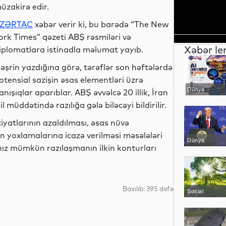
üzakirə edir.
ZƏRTAC
xəbər verir ki, bu barədə “The New
ork Times” qəzeti ABŞ rəsmiləri və
Xəbər le
iplomatlara istinadla məlumat yayıb.
əşrin yazdığına görə, tərəflər son həftələrdə
otensial sazişin əsas elementləri üzrə
Dünya
anışıqlar aparıblar. ABŞ əvvəlcə 20 illik, İran
il müddətində razılığa gələ biləcəyi bildirilir.
iyatlarının azaldılması, əsas nüvə
n yoxlamalarına icazə verilməsi məsələləri
Dünya
nız mümkün razılaşmanın ilkin konturları
Baxılıb: 395 dəfə
Sosial