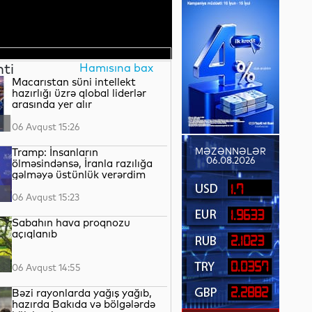
nti
Hamısına bax
Macarıstan süni intellekt
hazırlığı üzrə qlobal liderlər
arasında yer alır
06 Avqust 15:26
Tramp: İnsanların
MƏZƏNNƏLƏR
06.08.2026
ölməsindənsə, İranla razılığa
gəlməyə üstünlük verərdim
1.7
06 Avqust 15:23
1.9633
Sabahın hava proqnozu
açıqlanıb
2.1023
0.0357
06 Avqust 14:55
2.2882
Bəzi rayonlarda yağış yağıb,
hazırda Bakıda və bölgələrdə