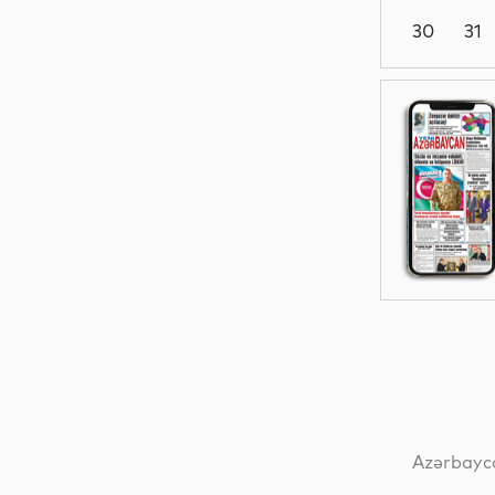
30
31
İqtisadiyyat
İqtisadiyyat
Siyasət
İdman
Azərbayca