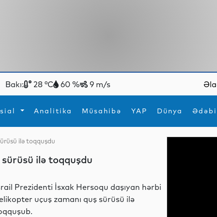
Bakı:
28 °C
60 %
9 m/s
Əla
sial
Analitika
Müsahibə
YAP
Dünya
Ədəbi
 sürüsü ilə toqquşdu
ya
İdman
Maraqlı
ş sürüsü ilə toqquşdu
İdman
Yeni texnologiyalar
srail Prezidenti İsxak Hersoqu daşıyan hərbi
elikopter uçuş zamanı quş sürüsü ilə
oqquşub.