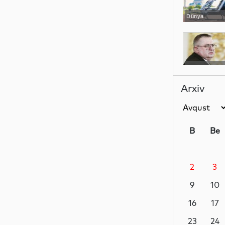
Dünya
Dünya
Arxiv
Dünya
B
Be
2
3
İdman
9
10
16
17
İqtisadiyyat
23
24