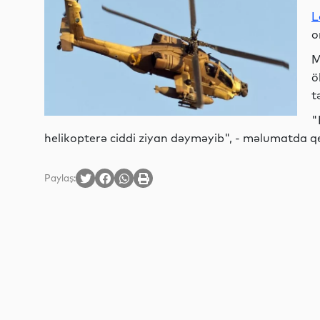
L
o
M
ö
t
"
helikopterə ciddi ziyan dəyməyib", - məlumatda q
Paylaş: