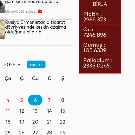
gəmisini səmaya qaldırıb
BİRJA
06 Avqust 20:45
Platin :
2986.373
Rusiya Ermənistanla ticarət
dövriyyəsində kəskin azalma
Qızıl :
olduğunu bildirib
7246.896
06 Avqust 20:12
Gümüş :
105.6339
Mərkəzi Asiyadan Rusiyaya
əmək miqrantlarının axını
Palladium :
azalıb
2335.0265
06 Avqust 19:48
Ça
Ç
Ca
C
Ş
Güləşçi və məşqçilər üçün
antidopinq mövzusunda
1
maarifləndirici seminar
4
5
6
7
8
06 Avqust 19:26
11
12
13
14
15
İlin birinci yarısında “Azəri-
Çıraq-Günəşli”dən Azərbaycan
18
19
20
21
22
dövlətinə 2 milyard kubmetr
səmt qazı verilib
25
26
27
28
29
06 Avqust 18:55