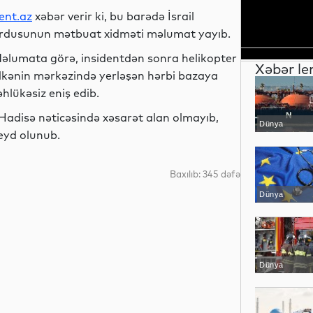
ent.az
xəbər verir ki, bu barədə İsrail
rdusunun mətbuat xidməti məlumat yayıb.
əlumata görə, insidentdən sonra helikopter
Xəbər le
lkənin mərkəzində yerləşən hərbi bazaya
əhlükəsiz eniş edib.
Hadisə nəticəsində xəsarət alan olmayıb,
Dünya
eyd olunub.
Baxılıb: 345 dəfə
Dünya
Dünya