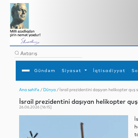
Gündəm
Siyasət
İqtisadiyyat
So
Ana səhifə
/
Dünya
/ İsrail prezidentini daşıyan helikopter quş
Ana səhifə
Ədəbiyyat
Siyasət
Sosial
Dün
İsrail prezidentini daşıyan helikopter qu
Gündəm
MEDİA
Xarici siyasət
Turizm
İqtisadiyyat
Daxili siyasət
Elm
26.06.2026 [16:15]
YAP
Din
Analitika
Hadisə
İ
Mədəniyyət
Diaspor
h
Müsahibə
t