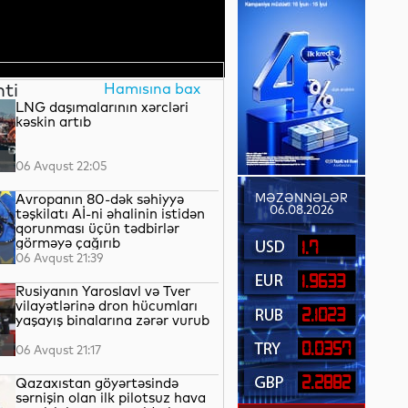
nti
Hamısına bax
LNG daşımalarının xərcləri
kəskin artıb
06 Avqust 22:05
Avropanın 80-dək səhiyyə
MƏZƏNNƏLƏR
06.08.2026
təşkilatı Aİ-ni əhalinin istidən
qorunması üçün tədbirlər
görməyə çağırıb
1.7
06 Avqust 21:39
1.9633
Rusiyanın Yaroslavl və Tver
vilayətlərinə dron hücumları
2.1023
yaşayış binalarına zərər vurub
0.0357
06 Avqust 21:17
2.2882
Qazaxıstan göyərtəsində
sərnişin olan ilk pilotsuz hava