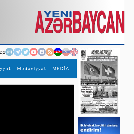
qə
AZ
RU
EN
yyat
Mədəniyyət
MEDİA
×