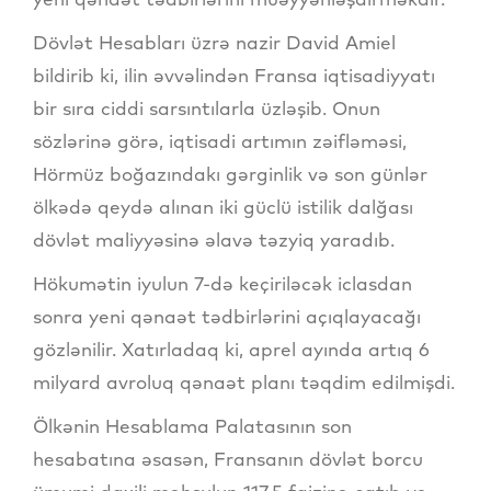
Dövlət Hesabları üzrə nazir David Amiel
bildirib ki, ilin əvvəlindən Fransa iqtisadiyyatı
bir sıra ciddi sarsıntılarla üzləşib. Onun
sözlərinə görə, iqtisadi artımın zəifləməsi,
Hörmüz boğazındakı gərginlik və son günlər
ölkədə qeydə alınan iki güclü istilik dalğası
dövlət maliyyəsinə əlavə təzyiq yaradıb.
Hökumətin iyulun 7-də keçiriləcək iclasdan
sonra yeni qənaət tədbirlərini açıqlayacağı
gözlənilir. Xatırladaq ki, aprel ayında artıq 6
milyard avroluq qənaət planı təqdim edilmişdi.
Ölkənin Hesablama Palatasının son
hesabatına əsasən, Fransanın dövlət borcu