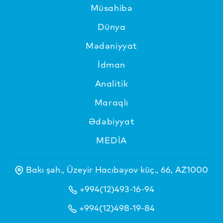
Müsahibə
Dünya
Mədəniyyat
İdman
Analitik
Maraqlı
Ədəbiyyat
MEDİA
Bakı şəh., Üzeyir Hacıbəyov küç., 66, AZ1000
+994(12)493-16-94
+994(12)498-19-84