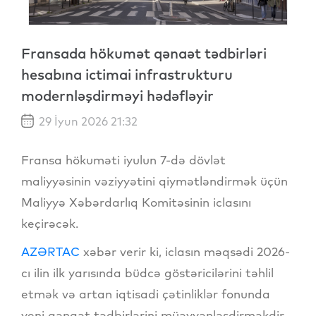
Fransada hökumət qənaət tədbirləri
hesabına ictimai infrastrukturu
modernləşdirməyi hədəfləyir
29 İyun 2026 21:32
Fransa hökuməti iyulun 7-də dövlət
maliyyəsinin vəziyyətini qiymətləndirmək üçün
Maliyyə Xəbərdarlıq Komitəsinin iclasını
keçirəcək.
AZƏRTAC
xəbər verir ki, iclasın məqsədi 2026-
cı ilin ilk yarısında büdcə göstəricilərini təhlil
etmək və artan iqtisadi çətinliklər fonunda
yeni qənaət tədbirlərini müəyyənləşdirməkdir.