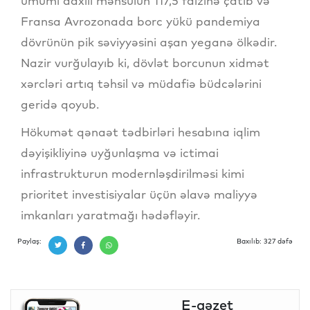
ümumi daxili məhsulun 117,5 faizinə çatıb və
Fransa Avrozonada borc yükü pandemiya
dövrünün pik səviyyəsini aşan yeganə ölkədir.
Nazir vurğulayıb ki, dövlət borcunun xidmət
xərcləri artıq təhsil və müdafiə büdcələrini
geridə qoyub.
Hökumət qənaət tədbirləri hesabına iqlim
dəyişikliyinə uyğunlaşma və ictimai
infrastrukturun modernləşdirilməsi kimi
prioritet investisiyalar üçün əlavə maliyyə
imkanları yaratmağı hədəfləyir.
Paylaş:
Baxılıb: 327 dəfə
E-qəzet