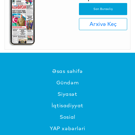
Son Buraxılış
Arxivə Keç
Əsas səhifə
Gündəm
Siyasət
İqtisadiyyat
Sosial
YAP xəbərləri