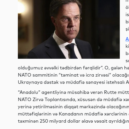
m
ö
i
b
ş
A
k
b
s
olduğumuz əvvəlki tədbirdən fərqlidir”. O, gələn h
NATO sammitinin “təminat və icra zirvəsi” olacağını
Ukraynaya dəstək və müdafiə sənayesi istehsalı Aly
“Anadolu” agentliyinə müsahibə verən Rutte müttəf
NATO Zirvə Toplantısında, xüsusən də müdafiə xərclə
yerinə yetirilməsinin diqqət mərkəzində olacağının 
müttəfiqlərinin və Kanadanın müdafiə xərclərinin ə
təxminən 250 milyard dollar əlavə vəsait ayrıldığın