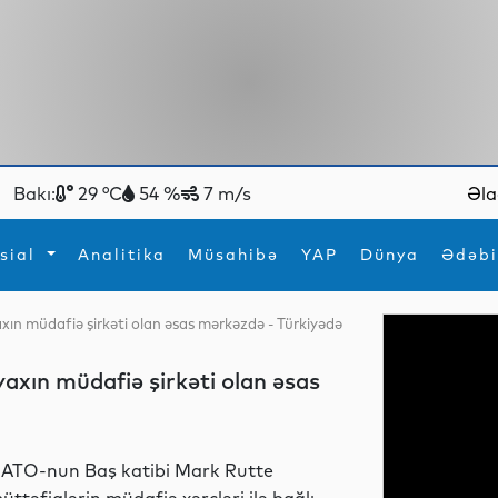
Bakı:
29 °C
54 %
7 m/s
Əla
sial
Analitika
Müsahibə
YAP
Dünya
Ədəbi
ın müdafiə şirkəti olan əsas mərkəzdə - Türkiyədə
ya
İdman
Maraqlı
İdman
Yeni texnologiyalar
xın müdafiə şirkəti olan əsas
ATO-nun Baş katibi Mark Rutte