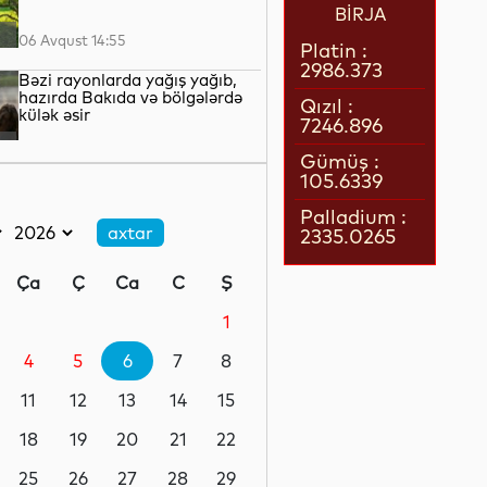
BİRJA
06 Avqust 14:55
Platin :
2986.373
Bəzi rayonlarda yağış yağıb,
hazırda Bakıda və bölgələrdə
Qızıl :
külək əsir
7246.896
06 Avqust 14:41
Gümüş :
105.6339
Slavik Alxasov “Araz-
Naxçıvan”ı tərk edib
Palladium :
2335.0265
06 Avqust 14:39
Ça
Ç
Ca
C
Ş
Xəzər dənizinin dibi ilə Trans-
Xəzər fiber-optik kabel xəttinin
1
çəkilişi başa çatıb
4
5
6
7
8
06 Avqust 14:36
11
12
13
14
15
Britaniya Rusiyaya qarşı
sanksiyalar siyahısını
18
19
20
21
22
genişləndirib
25
26
27
28
29
06 Avqust 14:34