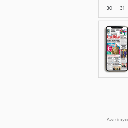
30
31
İqtisadiyyat
Dünya
İqtisadiyyat
Dünya
Azərbayca