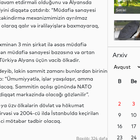
avam etdirməli olduğunu və Alyansda
iyini diqqətə çatdırıb: “Müdafiə sənayesi
Sosial
im çəkindirmə mexanizmimizin ayrılmaz
 olaraq qalır və irəliləyişlərə baxmayaraq,
Sosial
xminən 3 min şirkət ilə əsas müdafiə
lənən müdafiə sənayesi bazasına və artan
Arxiv
 Türkiyə Alyans üçün vacib ölkədir.
ni deyib, lakin sammit zamanı bunlardan birinin
İdman
ib: “Ümumiyyətlə, işlər yaxşılaşır, amma
B
Be
olacaq. Sammitin açılışı günündə NATO
qqət mərkəzində olacağı gözlənilir”.
2
3
ya üzv ölkələrin dövlət və hökumət
İqtisadiyyat
zirvəsi və 2004-cü ildə İstanbulda keçirilən
9
10
nci mötəbər tədbir olacaq.
16
17
Dünya
23
24
Baxılıb: 324 dəfə