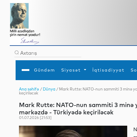
Gündəm
Siyasət
İqtisadiyyat
So
Ana səhifə
/
Dünya
/ Mark Rutte: NATO-nun sammiti 3 minə yax
keçiriləcək
Ana səhifə
Ədəbiyyat
Siyasət
Sosial
Dün
Gündəm
MEDİA
Xarici siyasət
Turizm
Mark Rutte: NATO-nun sammiti 3 minə ya
İqtisadiyyat
Daxili siyasət
Elm
mərkəzdə - Türkiyədə keçiriləcək
YAP
Din
Analitika
Hadisə
01.07.2026 [21:53]
Mədəniyyət
Diaspor
Müsahibə
N