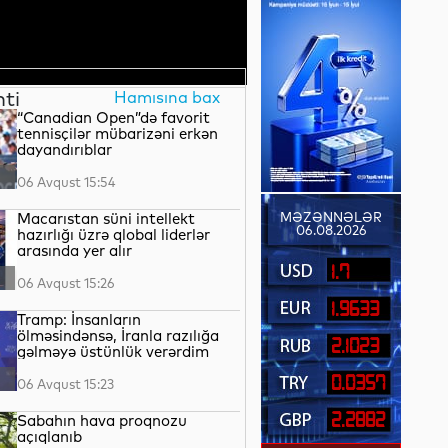
nti
Hamısına bax
“Canadian Open”də favorit
tennisçilər mübarizəni erkən
dayandırıblar
06 Avqust 15:54
Macarıstan süni intellekt
MƏZƏNNƏLƏR
06.08.2026
hazırlığı üzrə qlobal liderlər
arasında yer alır
1.7
06 Avqust 15:26
1.9633
Tramp: İnsanların
ölməsindənsə, İranla razılığa
2.1023
gəlməyə üstünlük verərdim
0.0357
06 Avqust 15:23
2.2882
Sabahın hava proqnozu
açıqlanıb