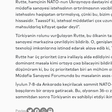
Rutte, həmçinin NATO-nun Ukraynaya dəstəyini d
müdafiə sənayesi istehsalının artırılmasının vacibl
istehsalını həqiqətən artırmalıyıq, çünki bu, biz
hissəsidir. Təəssüf ki, istehsal müddətləri çox uzun
məhsuldarlıq kifayət qədər deyil”.
Türkiyənin rolunu vurğulayan Rutte, bu ölkənin tə
sənayesi mərkəzinə çevrildiyini bildirib. O, geniş
texnoloji imkanlarına istinad edərək əlavə edib ki,
Rutte hər üç prioritet üzrə irəliləyiş əldə edildiyi
dominant məsələ kimi ortaya çıxa biləcəyini bildir
düşünürəm ki, bu üç prioritetdən biri ən mühüm 
Müdafiə Sənayesi Forumunda bu məsələnin əsas di
İyulun 7-8-də Ankarada keçiriləcək sammit NATO-
başçılarını bir araya gətirəcək. Bu, alyansın 36-cı 
sammitdən sonra Türkiyənin ev sahibliyi etdiyi iki
Paylaş: