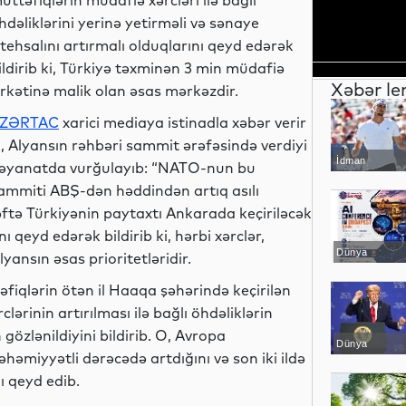
üttəfiqlərin müdafiə xərcləri ilə bağlı
hdəliklərini yerinə yetirməli və sənaye
stehsalını artırmalı olduqlarını qeyd edərək
ildirib ki, Türkiyə təxminən 3 min müdafiə
Xəbər le
irkətinə malik olan əsas mərkəzdir.
ZƏRTAC
xarici mediaya istinadla xəbər verir
i, Alyansın rəhbəri sammit ərəfəsində verdiyi
İdman
əyanatda vurğulayıb: “NATO-nun bu
ammiti ABŞ-dən həddindən artıq asılı
əftə Türkiyənin paytaxtı Ankarada keçiriləcək
 qeyd edərək bildirib ki, hərbi xərclər,
Dünya
ansın əsas prioritetləridir.
iqlərin ötən il Haaqa şəhərində keçirilən
rinin artırılması ilə bağlı öhdəliklərin
gözlənildiyini bildirib. O, Avropa
Dünya
həmiyyətli dərəcədə artdığını və son iki ildə
ı qeyd edib.