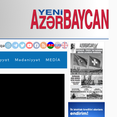
qə
AZ
RU
EN
yyat
Mədəniyyət
MEDİA
×