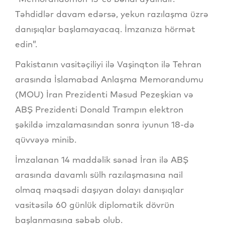
Təhdidlər davam edərsə, yekun razılaşma üzrə
danışıqlar başlamayacaq. İmzanıza hörmət
edin”.
Pakistanın vasitəçiliyi ilə Vaşinqton ilə Tehran
arasında İslamabad Anlaşma Memorandumu
(MOU) İran Prezidenti Məsud Pezeşkian və
ABŞ Prezidenti Donald Trampın elektron
şəkildə imzalamasından sonra iyunun 18-də
qüvvəyə minib.
İmzalanan 14 maddəlik sənəd İran ilə ABŞ
arasında davamlı sülh razılaşmasına nail
olmaq məqsədi daşıyan dolayı danışıqlar
vasitəsilə 60 günlük diplomatik dövrün
başlanmasına səbəb olub.