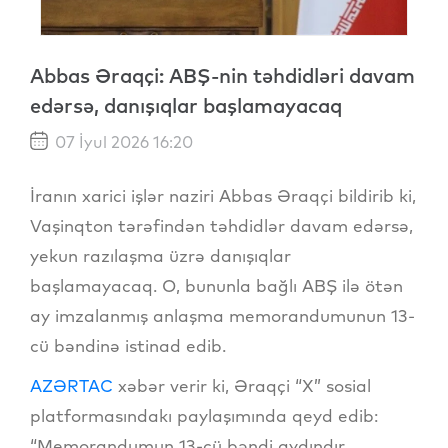
Abbas Əraqçi: ABŞ-nin təhdidləri davam
edərsə, danışıqlar başlamayacaq
07 İyul 2026 16:20
İranın xarici işlər naziri Abbas Əraqçi bildirib ki,
Vaşinqton tərəfindən təhdidlər davam edərsə,
yekun razılaşma üzrə danışıqlar
başlamayacaq. O, bununla bağlı ABŞ ilə ötən
ay imzalanmış anlaşma memorandumunun 13-
cü bəndinə istinad edib.
AZƏRTAC
xəbər verir ki, Əraqçi “X” sosial
platformasındakı paylaşımında qeyd edib:
“Memorandumun 13-cü bəndi aydındır.