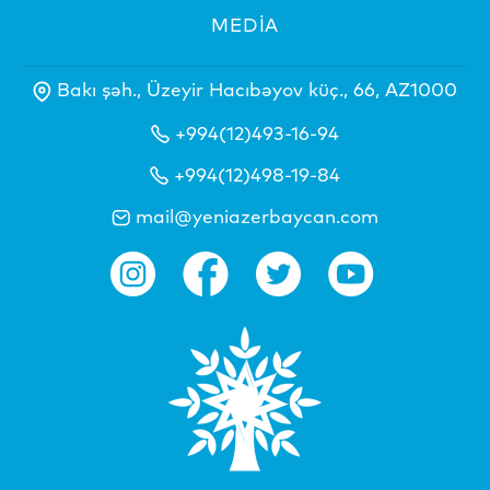
MEDİA
Bakı şəh., Üzeyir Hacıbəyov küç., 66, AZ1000
+994(12)493-16-94
+994(12)498-19-84
mail@yeniazerbaycan.com