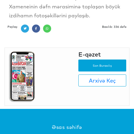
Xameneinin dəfn mərasiminə toplaşan böyük
izdihamın fotoşəkillərini paylaşıb.
Paylaş:
Baxılıb: 336 dəfə
E-qəzet
Son Buraxılış
Arxivə Keç
Əsas səhifə