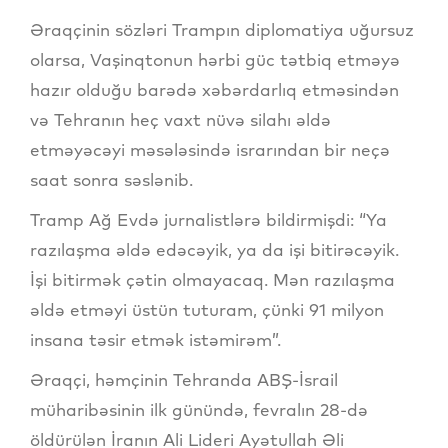
Əraqçinin sözləri Trampın diplomatiya uğursuz
olarsa, Vaşinqtonun hərbi güc tətbiq etməyə
hazır olduğu barədə xəbərdarlıq etməsindən
və Tehranın heç vaxt nüvə silahı əldə
etməyəcəyi məsələsində israrından bir neçə
saat sonra səslənib.
Tramp Ağ Evdə jurnalistlərə bildirmişdi: “Ya
razılaşma əldə edəcəyik, ya da işi bitirəcəyik.
İşi bitirmək çətin olmayacaq. Mən razılaşma
əldə etməyi üstün tuturam, çünki 91 milyon
insana təsir etmək istəmirəm”.
Əraqçi, həmçinin Tehranda ABŞ-İsrail
müharibəsinin ilk günündə, fevralın 28-də
öldürülən İranın Ali Lideri Ayətullah Əli