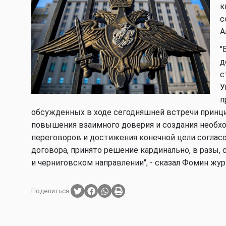
к
с
А
"
д
с
У
п
обсужденных в ходе сегодняшней встречи принц
повышения взаимного доверия и создания необх
переговоров и достижения конечной цели соглас
договора, принято решение кардинально, в разы,
и черниговском направлении", - сказал Фомин жу
Поделиться: