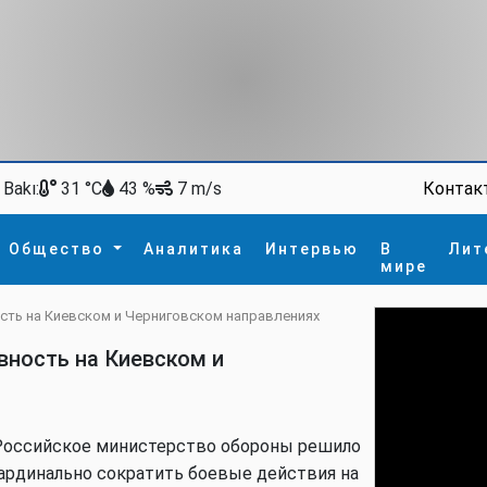
Bakı:
Контак
31 °C
43 %
7 m/s
Общество
Аналитика
Интервью
В
Лит
мире
сть на Киевском и Черниговском направлениях
ство
В мире
Спорт
Интересное
вность на Киевском и
зм
İdman
Новые технологии
а
гия
сшествие
пора
оссийское министерство обороны решило
ардинально сократить боевые действия на