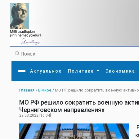
Актуальное
Политика
Экономика
Главная
/
В мире
/ МО РФ решило сократить военную активно
Главная
Литература
Политика
Обще
МО РФ решило сократить военную акти
Актуальное
МЕДИА
Внешняя политика
Тури
Экономика
Внутренняя политика
Наук
Черниговском направлениях
Аналитика
Рели
29.03.2022 [16:04]
Культура
Прои
Интервью
Диас
Р
к