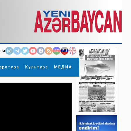
ты
AZ
RU
EN
ература
Культура
МЕДИА
×