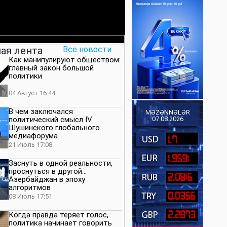
ая лента
Все новости
Как манипулируют обществом:
главный закон большой
политики
04 Август 16:44
В чем заключался
MƏZƏNNƏLƏR
политический смысл IV
07.08.2026
Шушинского глобального
медиафорума
1.7
21 Июль 17:08
1.9591
Заснуть в одной реальности,
проснуться в другой…
2.0816
Азербайджан в эпоху
алгоритмов
0.0356
08 Июль 17:51
2.2873
Когда правда теряет голос,
политика начинает говорить