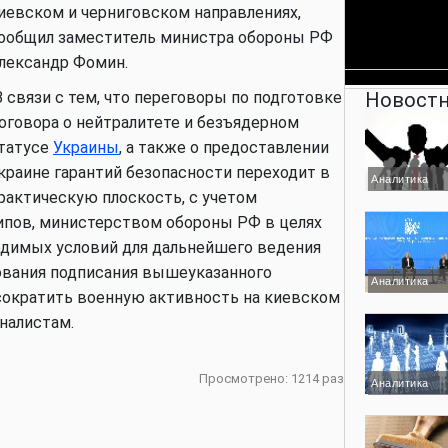
иевском и черниговском направлениях,
ообщил заместитель министра обороны РФ
лександр Фомин.
В связи с тем, что переговоры по подготовке
Новостн
оговора о нейтралитете и безъядерном
татусе
Украины
, а также о предоставлении
краине гарантий безопасности переходит в
Аналитика
рактическую плоскость, с учетом
ипов, министерством обороны РФ в целях
одимых условий для дальнейшего ведения
ования подписания вышеуказанного
Аналитика
 сократить военную активность на киевском
рналистам.
Просмотрено: 1214 раз
Аналитика