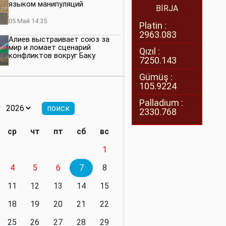
языком манипуляций
BİRJA
05 Май 14:35
Platin :
2963.083
Алиев выстраивает союз за
мир и ломает сценарий
Qızıl :
конфликтов вокруг Баку
7250.143
27 Апрель 14:07
Gümüş :
105.9224
Баку меняет правила. Страны
Южного Кавказа усиливают
Palladium :
значимость региона
2330.768
08 Апрель 14:28
ср
чт
пт
сб
вс
Глобальная игра сил:
1
нейтралитета больше не будет
4
5
6
7
8
11 Март 16:36
11
12
13
14
15
Видимо, действительно
президенту приходится все
18
19
20
21
22
делать самому
25
26
27
28
29