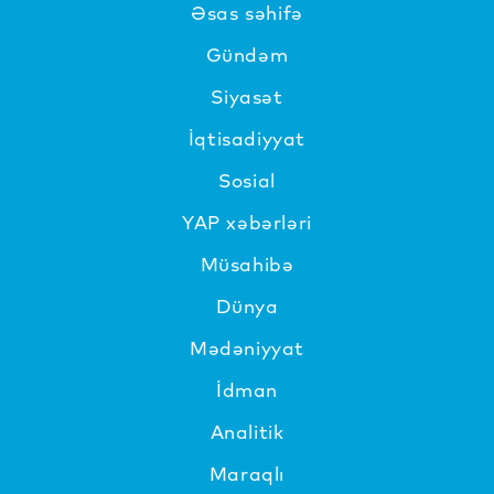
Əsas səhifə
Gündəm
Siyasət
İqtisadiyyat
Sosial
YAP xəbərləri
Müsahibə
Dünya
Mədəniyyat
İdman
Analitik
Maraqlı