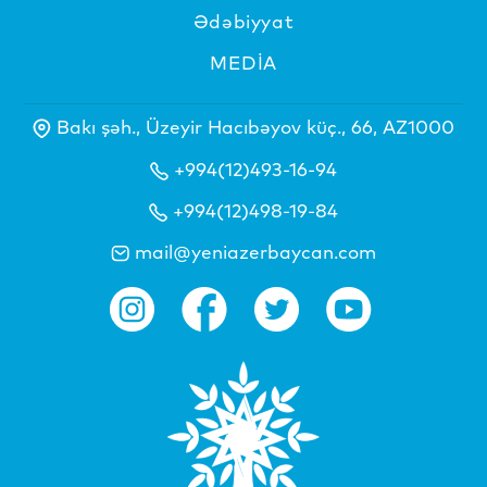
Ədəbiyyat
MEDİA
Bakı şəh., Üzeyir Hacıbəyov küç., 66, AZ1000
+994(12)493-16-94
+994(12)498-19-84
mail@yeniazerbaycan.com