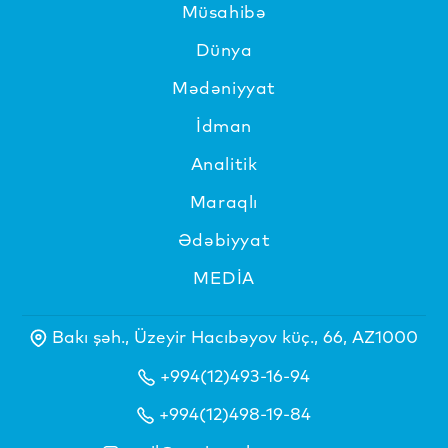
Müsahibə
Dünya
Mədəniyyat
İdman
Analitik
Maraqlı
Ədəbiyyat
MEDİA
Bakı şəh., Üzeyir Hacıbəyov küç., 66, AZ1000
+994(12)493-16-94
+994(12)498-19-84