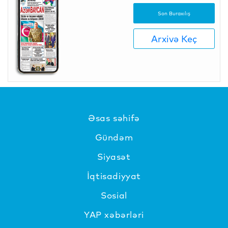
Son Buraxılış
Arxivə Keç
Əsas səhifə
Gündəm
Siyasət
İqtisadiyyat
Sosial
YAP xəbərləri